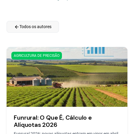
arrow_back
Todos os autores
AGRICULTURA DE PRECISÃO
Funrural: O Que É, Cálculo e
Alíquotas 2026
Funrural 2026: novas alíquotas entram em vigor em abril