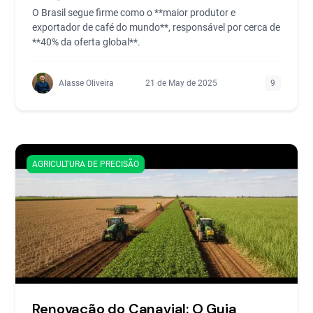
O Brasil segue firme como o **maior produtor e
exportador de café do mundo**, responsável por cerca de
**40% da oferta global**.
Alasse Oliveira
21 de May de 2025
9
AGRICULTURA DE PRECISÃO
Renovação do Canavial: O Guia