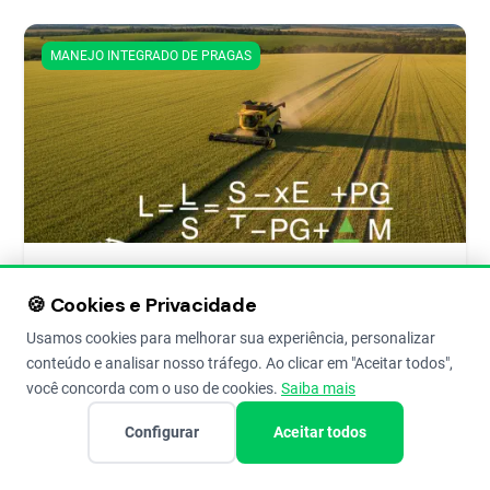
MANEJO INTEGRADO DE PRAGAS
Plantio de Trigo: Do Preparo do Solo à
🍪 Cookies e Privacidade
Colheita - Safra 2025/26
Usamos cookies para melhorar sua experiência, personalizar
Como plantar trigo para uma safra de sucesso? Confira o
conteúdo e analisar nosso tráfego. Ao clicar em "Aceitar todos",
guia completo com dicas de preparo do solo, época de
plantio, semeadura e manejo inicial.
você concorda com o uso de cookies.
Saiba mais
Configurar
Aceitar todos
Alasse Oliveira
24 de Apr de 2025
11