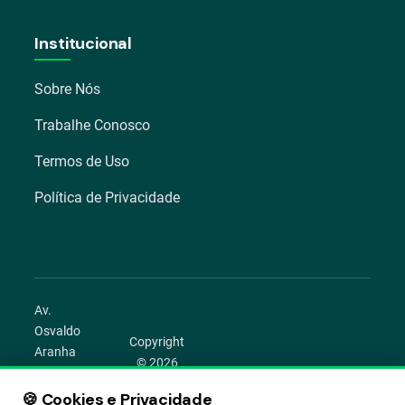
Institucional
Sobre Nós
Trabalhe Conosco
Termos de Uso
Política de Privacidade
Av.
Osvaldo
Copyright
Aranha
© 2026
1022 –
Aegro.
Bom
🍪 Cookies e Privacidade
play_circle
camera_alt
public
work
Todos os