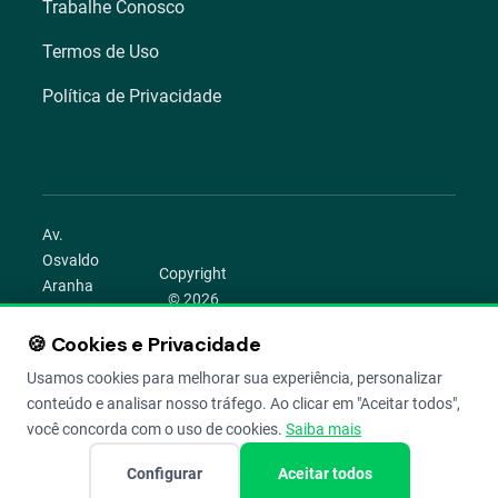
Trabalhe Conosco
Termos de Uso
Política de Privacidade
Av.
Osvaldo
Copyright
Aranha
© 2026
1022 –
Aegro.
Bom
🍪 Cookies e Privacidade
play_circle
camera_alt
public
work
Todos os
Fim,
direitos
Usamos cookies para melhorar sua experiência, personalizar
Porto
reservados.
conteúdo e analisar nosso tráfego. Ao clicar em "Aceitar todos",
Alegre –
você concorda com o uso de cookies.
Saiba mais
RS
Configurar
Aceitar todos