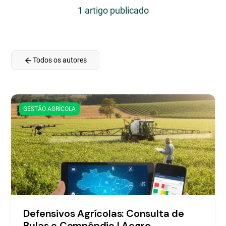
1 artigo publicado
arrow_back
Todos os autores
GESTÃO AGRÍCOLA
Defensivos Agrícolas: Consulta de
Bulas e Compêndio | Aegro