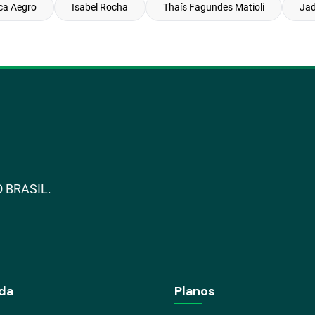
ca Aegro
Isabel Rocha
Thaís Fagundes Matioli
Jad
 BRASIL.
da
Planos