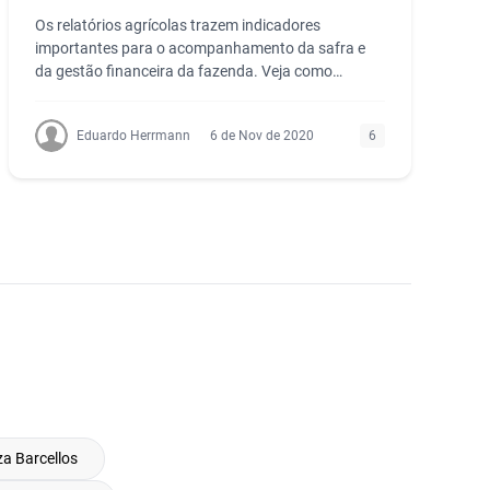
Os relatórios agrícolas trazem indicadores
importantes para o acompanhamento da safra e
da gestão financeira da fazenda. Veja como
montar um.
Eduardo Herrmann
6 de Nov de 2020
6
za Barcellos