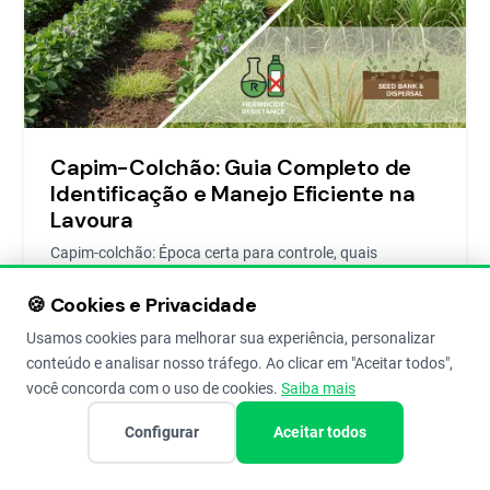
Capim-Colchão: Guia Completo de
Identificação e Manejo Eficiente na
Lavoura
Capim-colchão: Época certa para controle, quais
herbicidas usar e confira as principais dicas evitar o
prejuízo da lavoura.
🍪 Cookies e Privacidade
Usamos cookies para melhorar sua experiência, personalizar
conteúdo e analisar nosso tráfego. Ao clicar em "Aceitar todos",
Henrique Fabrício Placido
8 de Aug de 2019
8
você concorda com o uso de cookies.
Saiba mais
Configurar
Aceitar todos