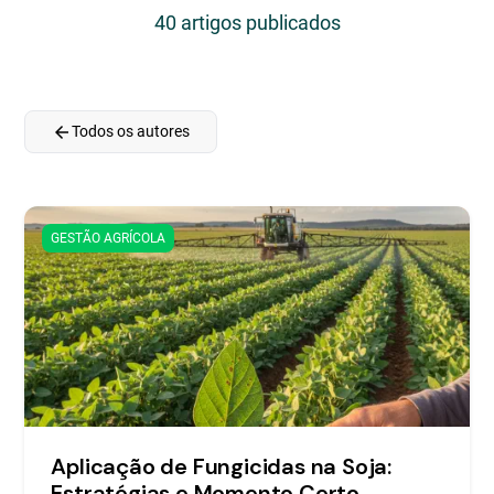
40 artigos publicados
arrow_back
Todos os autores
GESTÃO AGRÍCOLA
Aplicação de Fungicidas na Soja:
Estratégias e Momento Certo