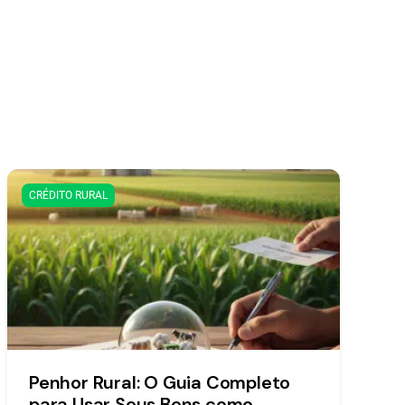
CRÉDITO RURAL
Penhor Rural: O Guia Completo
para Usar Seus Bens como