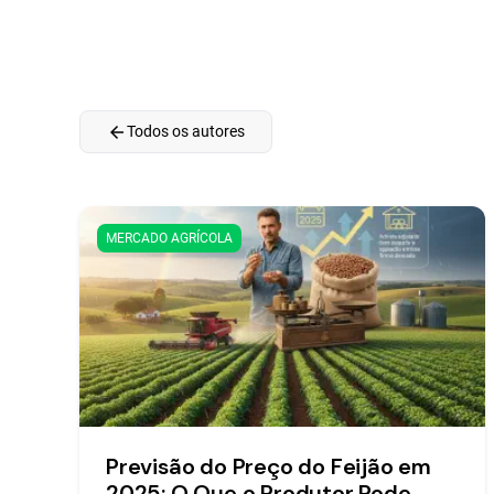
arrow_back
Todos os autores
MERCADO AGRÍCOLA
Previsão do Preço do Feijão em
2025: O Que o Produtor Pode