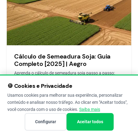
Cálculo de Semeadura Soja: Guia
Completo [2025] | Aegro
Aprenda o cálculo de semeadura soja passo a passo:
defina a população ideal, calcule a taxa por hectare e
🍪 Cookies e Privacidade
regule a plantadeira para máxima produtividade.
Usamos cookies para melhorar sua experiência, personalizar
conteúdo e analisar nosso tráfego. Ao clicar em "Aceitar todos",
Mathias Bergamin
1 de Oct de 2019
10
você concorda com o uso de cookies.
Saiba mais
Configurar
Aceitar todos