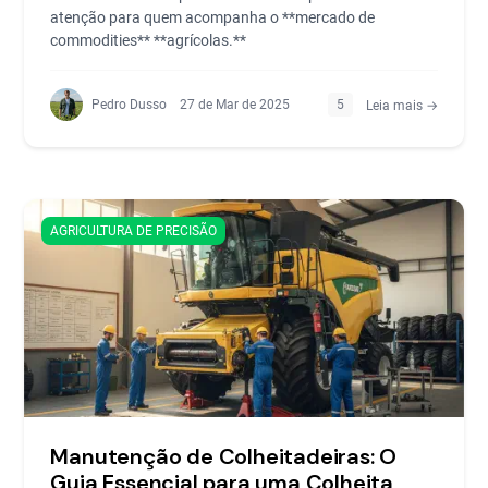
atenção para quem acompanha o **mercado de
commodities** **agrícolas.**
Pedro Dusso
27 de Mar de 2025
5
Leia mais →
AGRICULTURA DE PRECISÃO
Manutenção de Colheitadeiras: O
Guia Essencial para uma Colheita