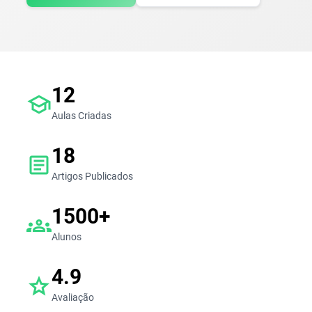
12
school
Aulas Criadas
18
article
Artigos Publicados
1500+
groups
Alunos
4.9
star
Avaliação