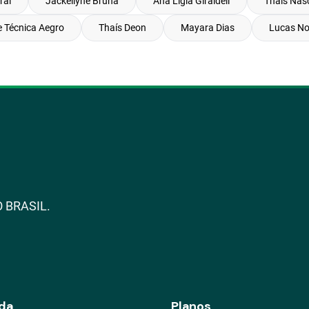
ral
Jackellyne Bruna
Ana Lígia Giraldeli
Thaís Nas
e Técnica Aegro
Thaís Deon
Mayara Dias
Lucas No
 BRASIL.
da
Planos