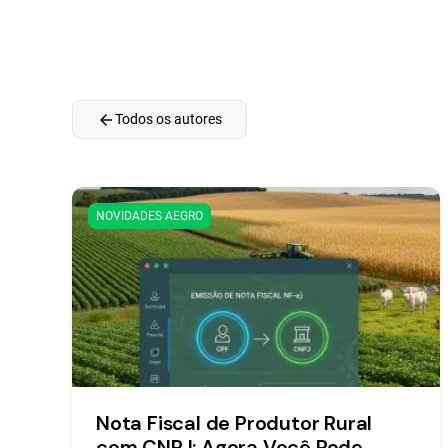
arrow_back
Todos os autores
NOVIDADES AEGRO
Nota Fiscal de Produtor Rural
com CNPJ: Agora Você Pode