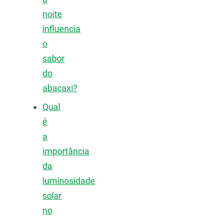
noite
influencia
o
sabor
do
abacaxi?
Qual
é
a
importância
da
luminosidade
solar
no