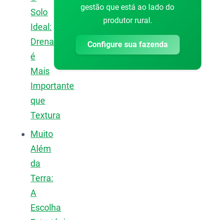
gestão que está ao lado do
Solo
produtor rural.
Ideal:
Drenagem
Configure sua fazenda
é
Mais
Importante
que
Textura
Muito
Além
da
Terra:
A
Escolha