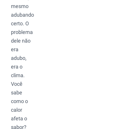
mesmo
adubando
certo. O
problema
dele não
era
adubo,
era o
clima.
Você
sabe
como o
calor
afeta o
sabor?