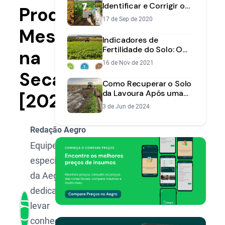
Identificar e Corrigir o
Produzir
pH para Aumentar a
17 de Sep de 2020
Produtividade
Mesmo
Indicadores de
Fertilidade do Solo: O
na
Guia para Entender sua
16 de Nov de 2021
Análise
Seca
Como Recuperar o Solo
da Lavoura Após uma
[2025]
Enchente: Um Guia
3 de Jun de 2024
Prático
Redação Aegro
Equipe de
especialistas
da Aegro,
dedicada a
levar
conhecimento,