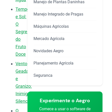
Manejo de Plantas Daninhas
Temperatura
Manejo Integrado de Pragas
e Sol:
O
Máquinas Agricolas
Segredo
Mercado Agrícola
do
Fruto
Novidades Aegro
Doce
Planejamento Agrícola
Vento,
Geada
Seguranca
e
Granizo:
Inimigos
Experimente o Aegro
Silenciosos
Comece a usar o software de
O