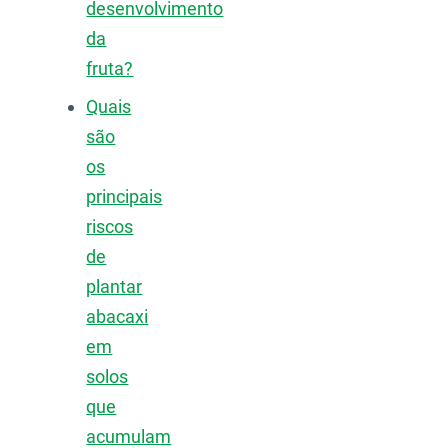
desenvolvimento
da
fruta?
Quais
são
os
principais
riscos
de
plantar
abacaxi
em
solos
que
acumulam