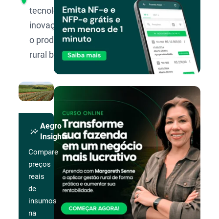
tecnologia e
inovação para
o produtor
rural brasileiro.
Aegro
insights
Insights
Compare
preços
reais
de
insumos
na