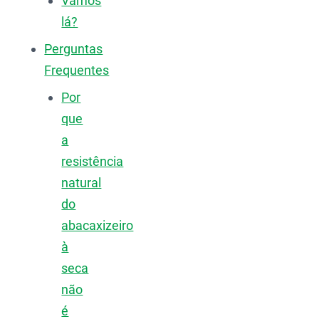
Vamos
lá?
Perguntas
Frequentes
Por
que
a
resistência
natural
do
abacaxizeiro
à
seca
não
é