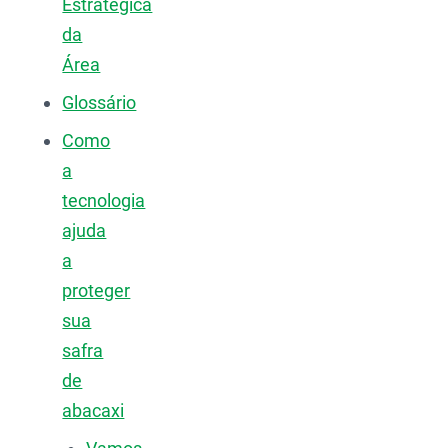
Estratégica
da
Área
Glossário
Como
a
tecnologia
ajuda
a
proteger
sua
safra
de
abacaxi