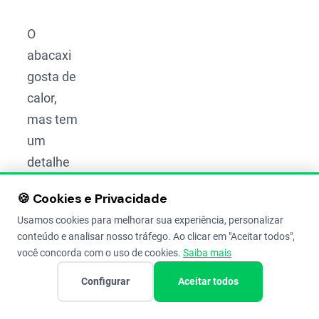
O
abacaxi
gosta de
calor,
mas tem
um
detalhe
que faz
🍪 Cookies e Privacidade
toda a
Usamos cookies para melhorar sua experiência, personalizar
diferença
conteúdo e analisar nosso tráfego. Ao clicar em "Aceitar todos",
na
você concorda com o uso de cookies.
Saiba mais
qualidade.
Configurar
Aceitar todos
Para o
fruto