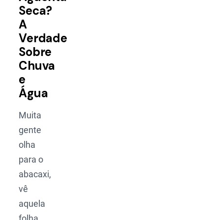
Seca?
A
Verdade
Sobre
Chuva
e
Água
Muita
gente
olha
para o
abacaxi,
vê
aquela
folha