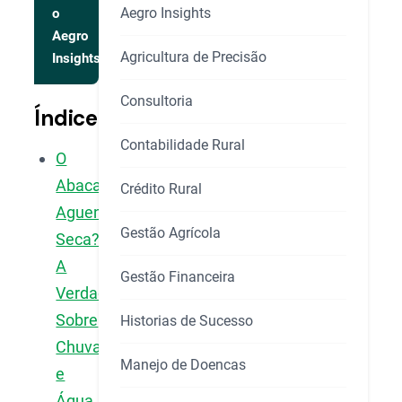
Aegro Insights
o
Aegro
Agricultura de Precisão
Insights
Consultoria
Índice
Contabilidade Rural
O
Abacaxizeiro
Crédito Rural
Aguenta
Gestão Agrícola
Seca?
A
Gestão Financeira
Verdade
Sobre
Historias de Sucesso
Chuva
Manejo de Doencas
e
Água