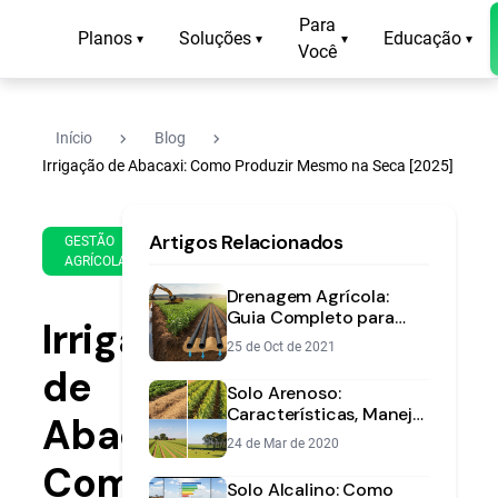
Para
Planos
Soluções
Educação
▾
▾
▾
▾
Você
navigate_next
navigate_next
Início
Blog
Irrigação de Abacaxi: Como Produzir Mesmo na Seca [2025]
1 de
12
Artigos Relacionados
Apr
min
GESTÃO
AGRÍCOLA
de
de
2025
leitura
Drenagem Agrícola:
Guia Completo para
Irrigação
Manejar o Excesso de
25 de Oct de 2021
Água na Lavoura
de
Solo Arenoso:
Características, Manejo
Abacaxi:
e Correção
24 de Mar de 2020
Como
Solo Alcalino: Como