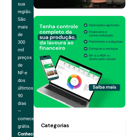
sua
região.
São
mais
de
300
mil
preços
de
NF-e
dos
últimos
90
dias
—
comece
Categorias
grátis.
Conhecer