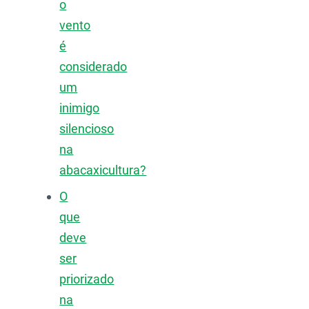
o
vento
é
considerado
um
inimigo
silencioso
na
abacaxicultura?
O
que
deve
ser
priorizado
na