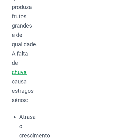
produza
frutos
grandes
e de
qualidade.
A falta
de
chuva
causa
estragos
sérios:
Atrasa
o
crescimento