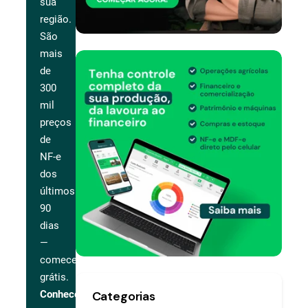
sua
região.
São
mais
de
300
mil
preços
de
NF-e
dos
últimos
90
dias
—
comece
grátis.
Categorias
Conhecer