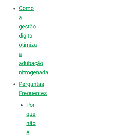
Como
a
gestão
digital
otimiza
a
adubação
nitrogenada
Perguntas
Frequentes
Por
que
não
é