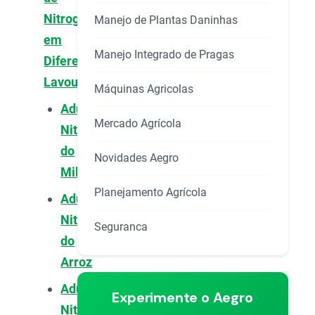
Nitrogênio
Manejo de Plantas Daninhas
em
Manejo Integrado de Pragas
Diferentes
Lavouras
Máquinas Agricolas
Adubação
Mercado Agrícola
Nitrogenada
do
Novidades Aegro
Milho
Planejamento Agrícola
Adubação
Nitrogenada
Seguranca
do
Arroz
Adubação
Experimente o Aegro
Nitrogenada