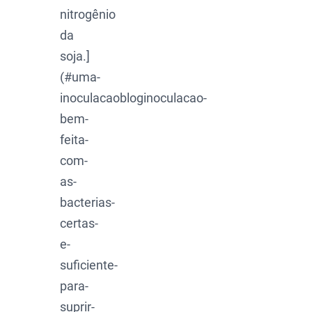
nitrogênio
da
soja.]
(#uma-
inoculacaobloginoculacao-
bem-
feita-
com-
as-
bacterias-
certas-
e-
suficiente-
para-
suprir-