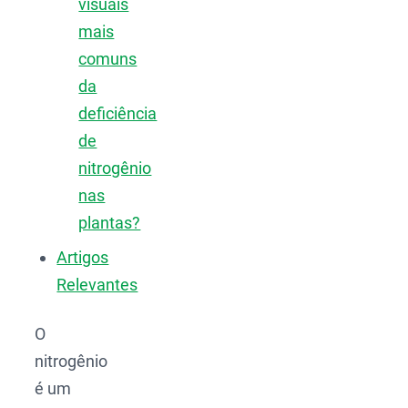
visuais
mais
comuns
da
deficiência
de
nitrogênio
nas
plantas?
Artigos
Relevantes
O
nitrogênio
é um