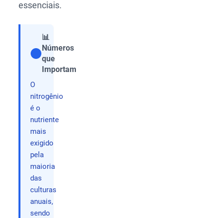
essenciais.
📊
Números
que
Compartilhar
Importam
O
nitrogênio
é o
nutriente
mais
exigido
pela
maioria
das
culturas
anuais,
sendo