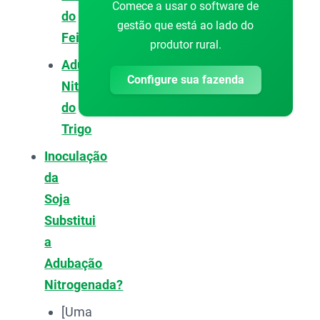
Comece a usar o software de
do
gestão que está ao lado do
Feijão
produtor rural.
Adubação
Configure sua fazenda
Nitrogenada
do
Trigo
Inoculação
da
Soja
Substitui
a
Adubação
Nitrogenada?
[Uma