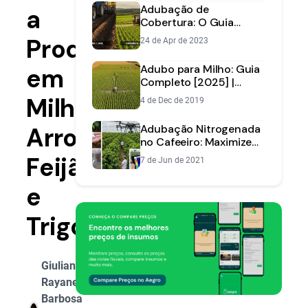
Adubação de
a
Cobertura: O Guia
Completo para Nutrir
Produtividade
24 de Apr de 2023
sua Lavoura na Hora
Certa
Adubo para Milho: Guia
em
Completo [2025] |
Aegro
Milho,
4 de Dec de 2019
Arroz,
Adubação Nitrogenada
no Cafeeiro: Maximize
Eficiência e Reduza
Feijão
7 de Jun de 2021
Perdas
e
Trigo
Giuliana
Rayane
Barbosa