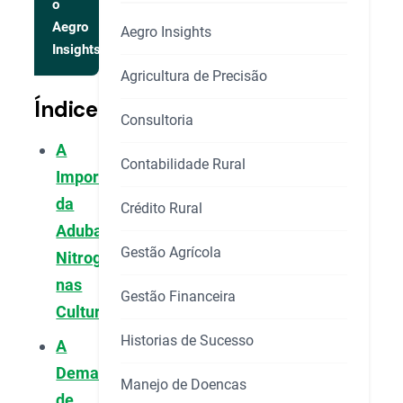
o
Aegro
Aegro Insights
Insights
Agricultura de Precisão
Índice
Consultoria
A
Contabilidade Rural
Importância
da
Crédito Rural
Adubação
Gestão Agrícola
Nitrogenada
nas
Gestão Financeira
Culturas
Historias de Sucesso
A
Demanda
Manejo de Doencas
de