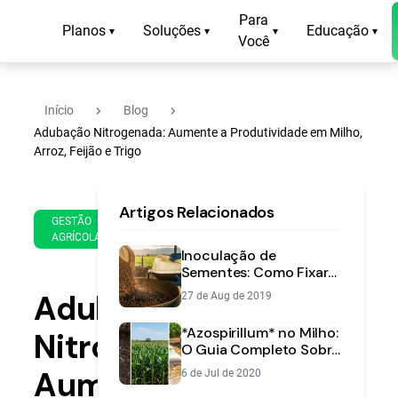
Para
Planos
Soluções
Educação
▾
▾
▾
▾
Você
navigate_next
navigate_next
Início
Blog
Adubação Nitrogenada: Aumente a Produtividade em Milho,
Arroz, Feijão e Trigo
15
14
Artigos Relacionados
de
min
GESTÃO
Oct
AGRÍCOLA
de
de
Inoculação de
leitura
2020
Sementes: Como Fixar
Nitrogênio e Aumentar
Adubação
27 de Aug de 2019
Produtividade
*Azospirillum* no Milho:
Nitrogenada:
O Guia Completo Sobre
Esta Bactéria Benéfica
Aumente
6 de Jul de 2020