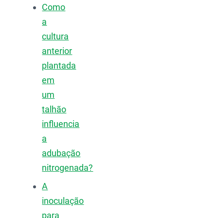
Como
a
cultura
anterior
plantada
em
um
talhão
influencia
a
adubação
nitrogenada?
A
inoculação
para