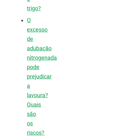
trigo?
O
excesso
de
adubação
nitrogenada
pode
prejudicar
a
lavoura?
Quais
são
os
riscos?