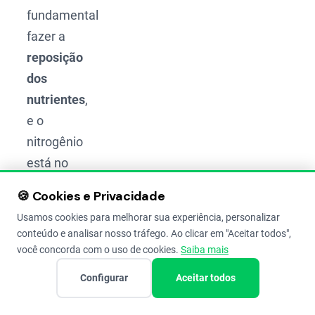
fundamental
fazer a
reposição
dos
nutrientes
,
e o
nitrogênio
está no
topo da
🍪 Cookies e Privacidade
lista.
Usamos cookies para melhorar sua experiência, personalizar
conteúdo e analisar nosso tráfego. Ao clicar em "Aceitar todos",
Vamos
você concorda com o uso de cookies.
Saiba mais
ver
Configurar
Aceitar todos
como
funciona