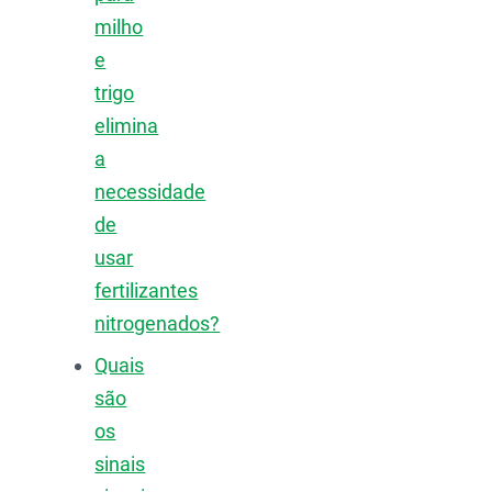
milho
e
trigo
elimina
a
necessidade
de
usar
fertilizantes
nitrogenados?
Quais
são
os
sinais