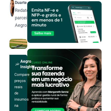
Duarte
Redatora
parceira
Aegro.
Aegro
insights
Insights
Compare
preços
reais
de
insumos
na