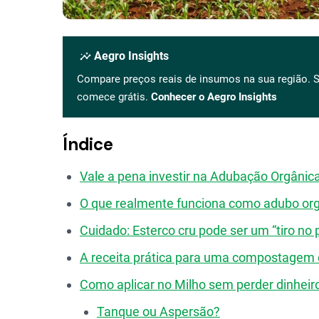
insights
Aegro Insights
Compare preços reais de insumos na sua região. S
comece grátis.
Conhecer o Aegro Insights
Índice
Vale a pena investir na Adubação Orgânica
O que realmente funciona como adubo or
Cuidado: Esterco cru pode ser um “tiro no 
A receita prática para uma compostagem e
Como aplicar no Milho sem perder dinheir
Tanque ou Aspersão?