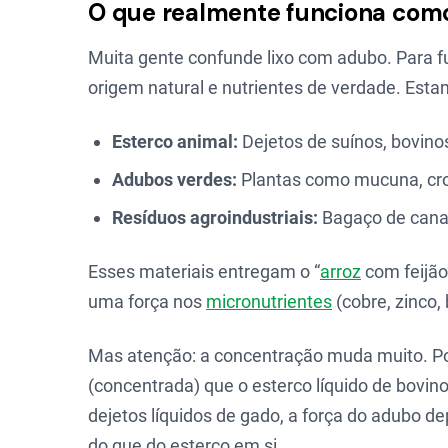
O que realmente funciona com
Muita gente confunde lixo com adubo. Para fun
origem natural e nutrientes de verdade. Esta
Esterco animal:
Dejetos de suínos, bovinos 
Adubos verdes:
Plantas como mucuna, crota
Resíduos agroindustriais:
Bagaço de cana 
Esses materiais entregam o “
arroz
com feijão”
uma força nos
micronutrientes
(cobre, zinco, 
Mas atenção: a concentração muda muito. P
(concentrada) que o esterco líquido de bovi
dejetos líquidos de gado, a força do adubo d
do que do esterco em si.