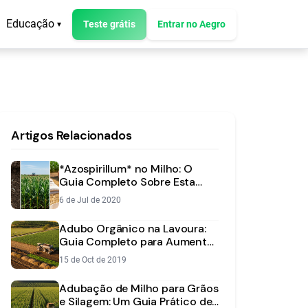
Educação
Teste grátis
Entrar no Aegro
▾
Artigos Relacionados
*Azospirillum* no Milho: O
Guia Completo Sobre Esta
Bactéria Benéfica
6 de Jul de 2020
Adubo Orgânico na Lavoura:
Guia Completo para Aumentar
a Fertilidade do Solo
15 de Oct de 2019
Adubação de Milho para Grãos
e Silagem: Um Guia Prático de