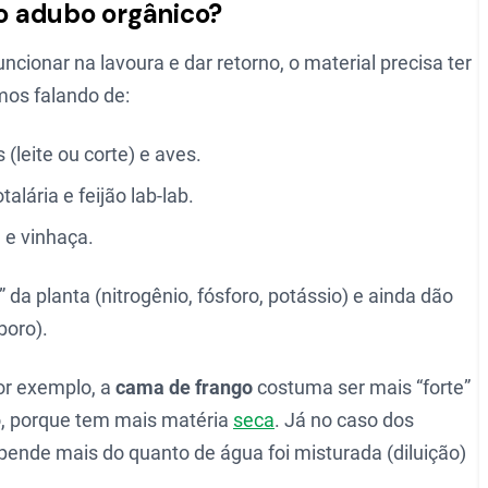
o adubo orgânico?
cionar na lavoura e dar retorno, o material precisa ter
mos falando de:
(leite ou corte) e aves.
lária e feijão lab-lab.
e vinhaça.
 da planta (nitrogênio, fósforo, potássio) e ainda dão
boro).
or exemplo, a
cama de frango
costuma ser mais “forte”
no, porque tem mais matéria
seca
. Já no caso dos
epende mais do quanto de água foi misturada (diluição)