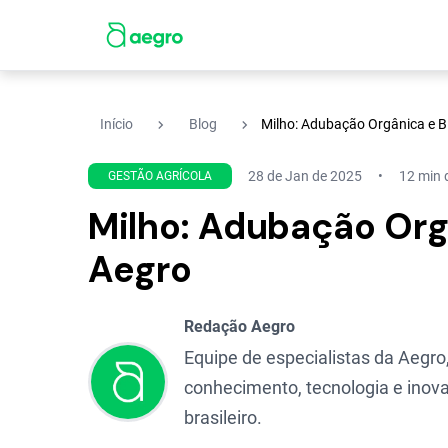
navigate_next
navigate_next
Início
Blog
Milho: Adubação Orgânica e Bi
28 de Jan de 2025
12 min d
GESTÃO AGRÍCOLA
Milho: Adubação Orgâ
Aegro
Redação Aegro
Equipe de especialistas da Aegro,
conhecimento, tecnologia e inova
brasileiro.