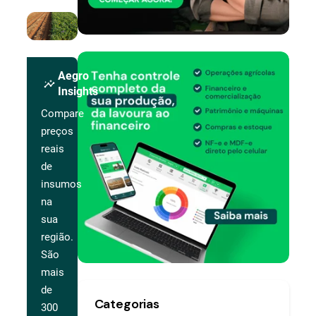
Aegro
insights
Insights
Compare
preços
reais
de
insumos
na
sua
região.
São
mais
de
Categorias
300