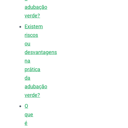
adubação
verde?
Existem
riscos
ou
desvantagens
na
prática
da
adubação
verde?
O
que
é