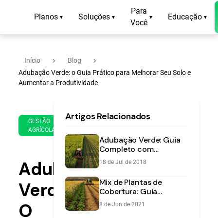
Para
Planos
Soluções
Educação
▾
▾
▾
▾
Você
navigate_next
navigate_next
Início
Blog
Adubação Verde: o Guia Prático para Melhorar Seu Solo e
Aumentar a Produtividade
18
14
Artigos Relacionados
de
min
GESTÃO
May
AGRÍCOLA
de
de
Adubação Verde: Guia
leitura
2023
Completo com
Vantagens, Custos e
Adubação
18 de Jul de 2018
Planejamento
Mix de Plantas de
Verde:
Cobertura: Guia
Completo para
O
8 de Jun de 2021
Melhorar o Solo na