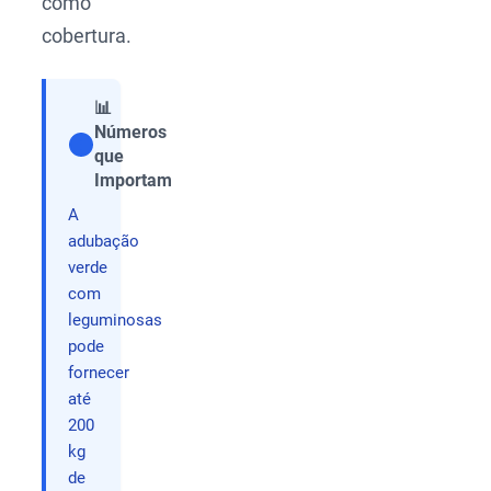
como
cobertura.
📊
Números
que
Compartilhar
Importam
A
adubação
verde
com
leguminosas
pode
fornecer
até
200
kg
de