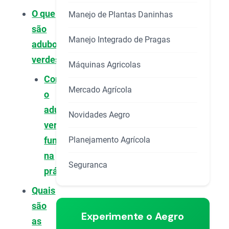
O que
Manejo de Plantas Daninhas
são
Manejo Integrado de Pragas
adubos
verdes?
Máquinas Agricolas
Como
Mercado Agrícola
o
adubo
Novidades Aegro
verde
Planejamento Agrícola
funciona
na
Seguranca
prática?
Quais
são
Experimente o Aegro
as