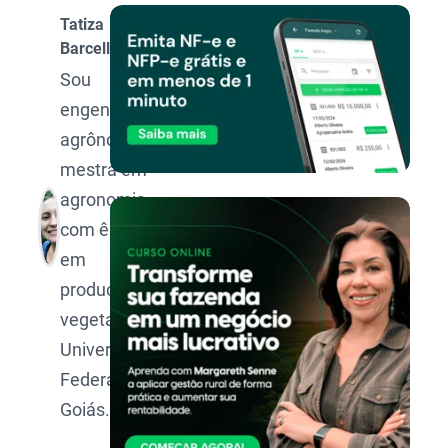
Tatiza
Barcellos
Sou
engenheira-
agrônoma e
mestra em
agronomia,
com ênfase
em
produção
vegetal, pela
Universidade
Federal de
Goiás.