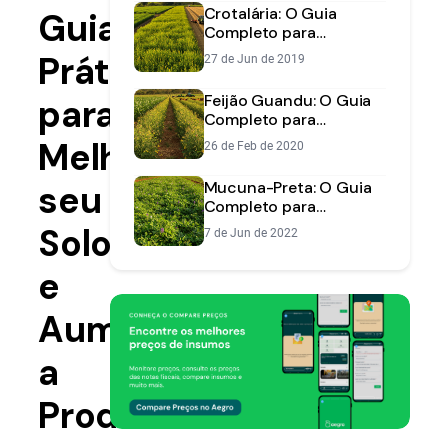
Entressafra
Crotalária: O Guia
Guia
Completo para
Controle de
Prático
27 de Jun de 2019
Nematoides e
Adubação Verde
Feijão Guandu: O Guia
para
Completo para
Produção, Consórcio e
Melhorar
26 de Feb de 2020
Benefícios
seu
Mucuna-Preta: O Guia
Completo para
Adubação Verde e
Solo
7 de Jun de 2022
Controle de Pragas
e
Aumentar
a
Produtividade