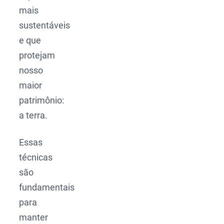
mais
sustentáveis
e que
protejam
nosso
maior
patrimônio:
a terra.
Essas
técnicas
são
fundamentais
para
manter