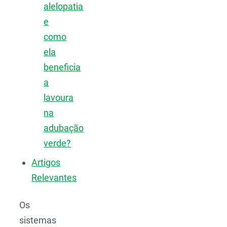
alelopatia
e
como
ela
beneficia
a
lavoura
na
adubação
verde?
Artigos
Relevantes
Os
sistemas