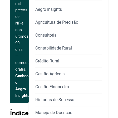
mil
Aegro Insights
preços
de
Agricultura de Precisão
NF-e
dos
Consultoria
últimos
90
Contabilidade Rural
dias
—
Crédito Rural
comece
grátis.
Gestão Agrícola
Conhecer
o
Gestão Financeira
Aegro
Insights
Historias de Sucesso
Índice
Manejo de Doencas