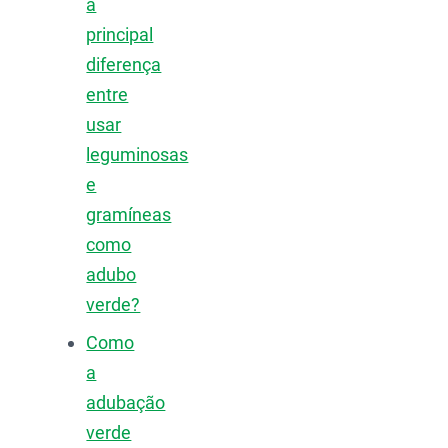
a
principal
diferença
entre
usar
leguminosas
e
gramíneas
como
adubo
verde?
Como
a
adubação
verde