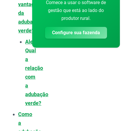
Comece a usar o software de
vantagens
gestão que está ao lado do
da
produtor rural.
adubação
verde?
Configure sua fazenda
Alelopatia:
Qual
a
relação
com
a
adubação
verde?
Como
a