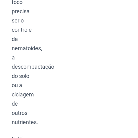
foco
precisa
ser o
controle
de
nematoides,
a
descompactação
do solo
ou a
ciclagem
de
outros
nutrientes.