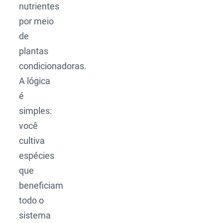
nutrientes
por meio
de
plantas
condicionadoras.
A lógica
é
simples:
você
cultiva
espécies
que
beneficiam
todo o
sistema