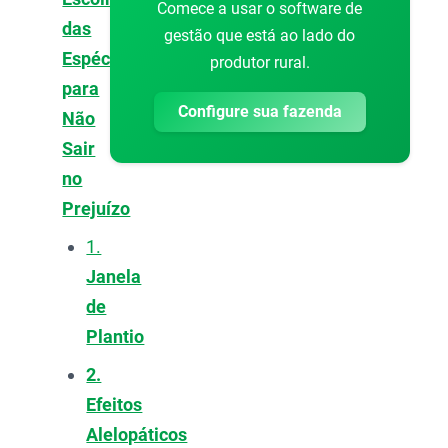
Comece a usar o software de
das
gestão que está ao lado do
Espécies
produtor rural.
para
Configure sua fazenda
Não
Sair
no
Prejuízo
1.
Janela
de
Plantio
2.
Efeitos
Alelopáticos