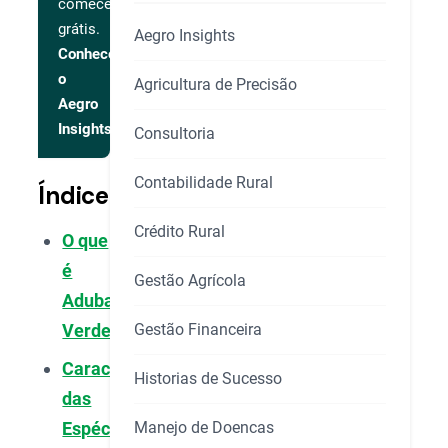
comece
grátis.
Aegro Insights
Conhecer
o
Agricultura de Precisão
Aegro
Insights
Consultoria
Contabilidade Rural
Índice
Crédito Rural
O que
é
Gestão Agrícola
Adubação
Gestão Financeira
Verde?
Características
Historias de Sucesso
das
Manejo de Doencas
Espécies