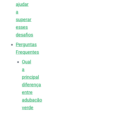
ajudar
a
superar
esses
desafios
Perguntas
Frequentes
Qual
a
principal
diferença
entre
adubação
verde