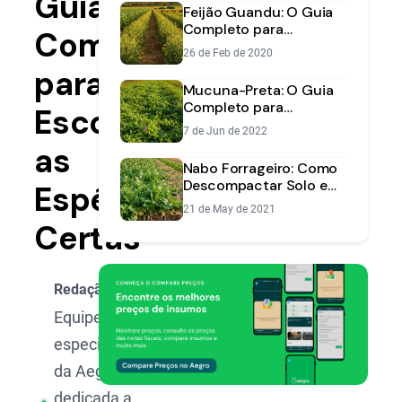
Guia
Entressafra
Feijão Guandu: O Guia
Completo para
Completo
Produção, Consórcio e
26 de Feb de 2020
Benefícios
para
Mucuna-Preta: O Guia
Completo para
Escolher
Adubação Verde e
7 de Jun de 2022
Controle de Pragas
as
Nabo Forrageiro: Como
Descompactar Solo e
Espécies
Aumentar
21 de May de 2021
Produtividade
Certas
Redação Aegro
Equipe de
especialistas
da Aegro,
dedicada a