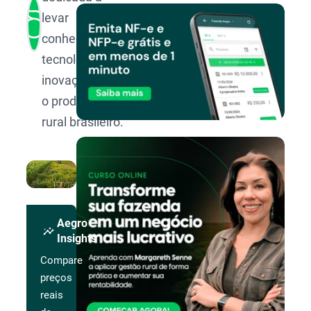
levar
conhecimento,
tecnologia e
inovação para
o produtor
rural brasileiro.
Aegro
insights
Insights
Compare
preços
reais