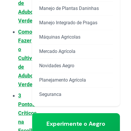
de
Manejo de Plantas Daninhas
Adubos
Verdes
Manejo Integrado de Pragas
Como
Máquinas Agricolas
Fazer
o
Mercado Agrícola
Cultivo
Novidades Aegro
de
Adubos
Planejamento Agrícola
Verdes
Seguranca
3
Pontos
Críticos
na
Experimente o Aegro
Escolha