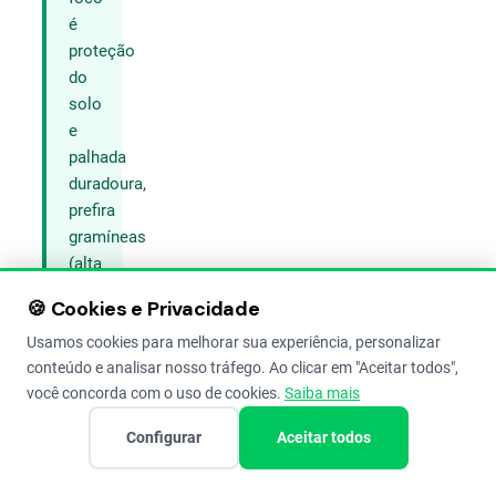
é
proteção
do
solo
e
palhada
duradoura,
prefira
gramíneas
(alta
relação
🍪 Cookies e Privacidade
C/N).
Usamos cookies para melhorar sua experiência, personalizar
conteúdo e analisar nosso tráfego. Ao clicar em "Aceitar todos",
Dessa
você concorda com o uso de cookies.
Saiba mais
forma,
Configurar
Aceitar todos
ao
escolher