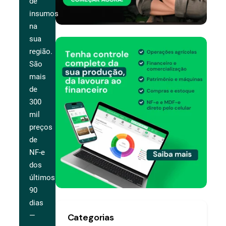
de
insumos
na
sua
região.
São
mais
de
300
mil
preços
de
NF-e
dos
últimos
90
dias
—
Categorias