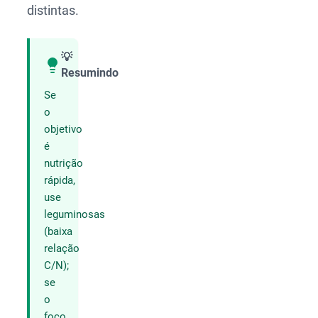
distintas.
💡
Resumindo
Compartilhar
Se
o
objetivo
é
nutrição
rápida,
use
leguminosas
(baixa
relação
C/N);
se
o
foco