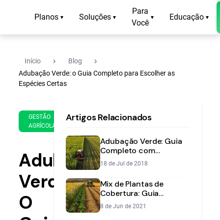
Para
Planos
Soluções
Educação
▾
▾
▾
▾
Você
navigate_next
navigate_next
Início
Blog
Adubação Verde: o Guia Completo para Escolher as
Espécies Certas
2 de
15
Artigos Relacionados
Jul
min
GESTÃO
AGRÍCOLA
de
de
2019
leitura
Adubação Verde: Guia
Completo com
Adubação
Vantagens, Custos e
18 de Jul de 2018
Planejamento
Verde:
Mix de Plantas de
Cobertura: Guia
O
Completo para
8 de Jun de 2021
Melhorar o Solo na