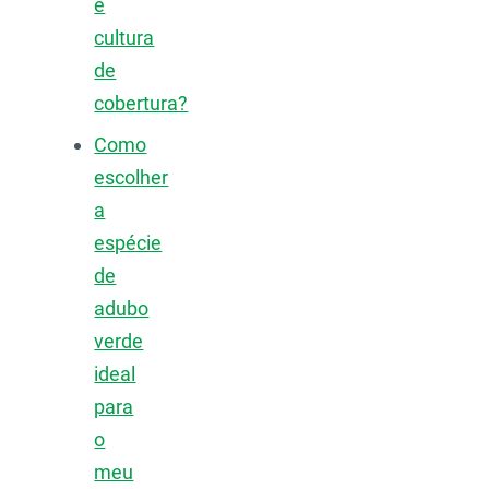
e
cultura
de
cobertura?
Como
escolher
a
espécie
de
adubo
verde
ideal
para
o
meu