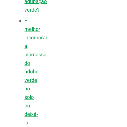
adubação
verde?
É
melhor
incorporar
a
biomassa
do
adubo
verde
no
solo
ou
deixá-
la