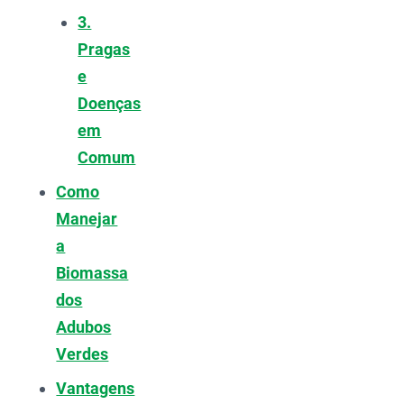
3.
Pragas
e
Doenças
em
Comum
Como
Manejar
a
Biomassa
dos
Adubos
Verdes
Vantagens