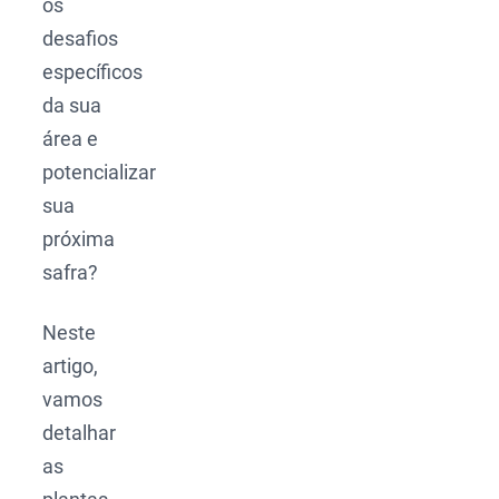
os
desafios
específicos
da sua
área e
potencializar
sua
próxima
safra?
Neste
artigo,
vamos
detalhar
as