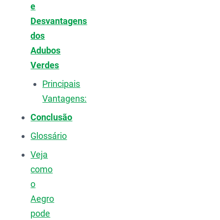
e
Desvantagens
dos
Adubos
Verdes
Principais
Vantagens:
Conclusão
Glossário
Veja
como
o
Aegro
pode