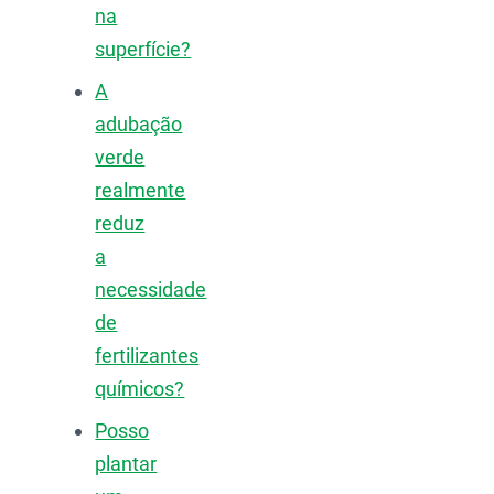
na
superfície?
A
adubação
verde
realmente
reduz
a
necessidade
de
fertilizantes
químicos?
Posso
plantar