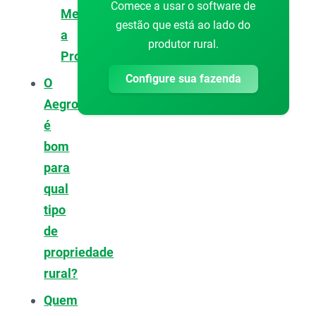
Comece a usar o software de
Melhorar
gestão que está ao lado do
a
produtor rural.
Produtividade
Configure sua fazenda
O
Aegro
é
bom
para
qual
tipo
de
propriedade
rural?
Quem