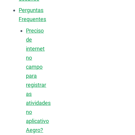
Perguntas
Frequentes
Preciso
de
internet
no
campo
para
registrar
as
atividades
no
aplicativo
Aegro?