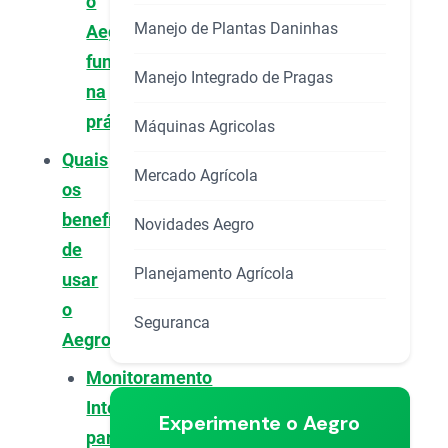
o
Manejo de Plantas Daninhas
Aegro
funciona
Manejo Integrado de Pragas
na
prática?
Máquinas Agricolas
Quais
Mercado Agrícola
os
benefícios
Novidades Aegro
de
Planejamento Agrícola
usar
o
Seguranca
Aegro?
Monitoramento
Inteligente
Experimente o Aegro
para