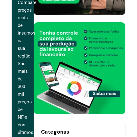
Compare
preços
reais
de
insumos
na
sua
região.
São
mais
de
300
mil
preços
de
NF-e
dos
Categorias
últimos