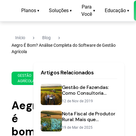
Para
Planos
Soluções
Educação
▾
▾
▾
▾
Você
navigate_next
navigate_next
Início
Blog
Aegro É Bom? Análise Completa do Software de Gestão
Agrícola
24
12
Artigos Relacionados
de
min
GESTÃO
Feb
AGRÍCOLA
de
de
Gestão de Fazendas:
leitura
2025
Como Consultoria
Reverte Perdas dos
Aegro
12 de Nov de 2019
Produtores
Nota Fiscal de Produtor
é
Rural: Mais que
Obrigação, uma
bom?
19 de Mar de 2025
Ferramenta de Gestão