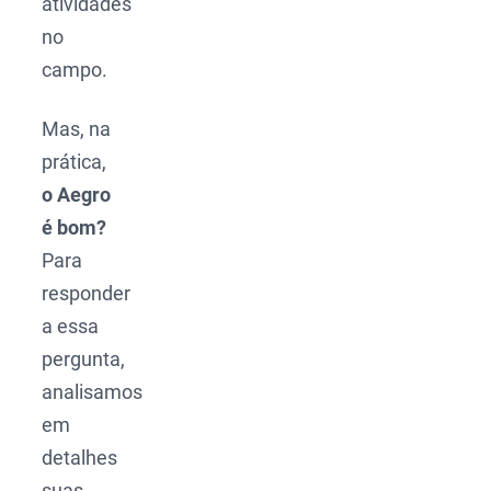
atividades
no
campo.
Mas, na
prática,
o Aegro
é bom?
Para
responder
a essa
pergunta,
analisamos
em
detalhes
suas