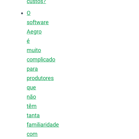
custos?
O
software
Aegro
é
muito
complicado
para
produtores
que
não
têm
tanta
familiaridade
com