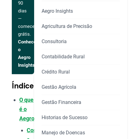
90
Aegro Insights
dias
—
Agricultura de Precisão
comece
grátis.
Consultoria
Conhecer
o
Contabilidade Rural
Aegro
Insights
Crédito Rural
Índice
Gestão Agrícola
O que
Gestão Financeira
é o
Historias de Sucesso
Aegro?
Como
Manejo de Doencas