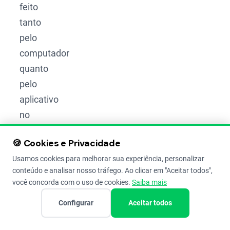
feito
tanto
pelo
computador
quanto
pelo
aplicativo
no
celular,
🍪 Cookies e Privacidade
junto
Usamos cookies para melhorar sua experiência, personalizar
com o
conteúdo e analisar nosso tráfego. Ao clicar em "Aceitar todos",
controle
você concorda com o uso de cookies.
Saiba mais
de
Configurar
Aceitar todos
estoque
e de