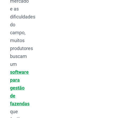
mercado
e as
dificuldades
do
campo,
muitos
produtores
buscam
um
software
para
gestão
de
fazendas
que