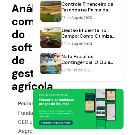
Controle Financeiro da
Análise
Fazenda na Palma da
Mão: Novidades do App
completa
26 de Aug de 2020
Aegro
Gestão Eficiente no
do
Campo: Como Otimizar
as Atividades da Sua
software
23 de Aug de 2024
Fazenda
de
Nota Fiscal de
Contingência: O Guia
Completo para o
gestão
27 de Feb de 2025
Produtor Rural
agrícola
Pedro Dusso
Fundador e
CEO da
Aegro,