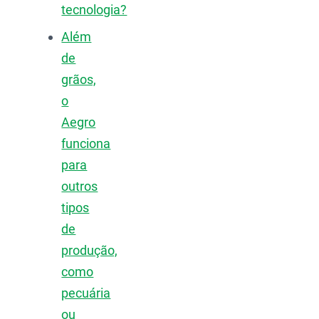
tecnologia?
Além
de
grãos,
o
Aegro
funciona
para
outros
tipos
de
produção,
como
pecuária
ou