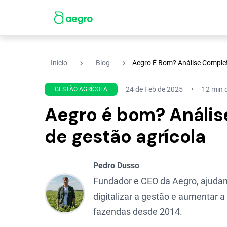
navigate_next
navigate_next
Início
Blog
Aegro É Bom? Análise Complet
24 de Feb de 2025
12 min d
GESTÃO AGRÍCOLA
Aegro é bom? Anális
de gestão agrícola
Pedro Dusso
Fundador e CEO da Aegro, ajudan
digitalizar a gestão e aumentar a
fazendas desde 2014.