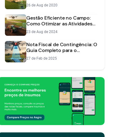
Novidades do App Aegro
26 de Aug de 2020
Gestão Eficiente no Campo:
Como Otimizar as Atividades
da Sua Fazenda
23 de Aug de 2024
Nota Fiscal de Contingência: O
Guia Completo para o
Produtor Rural
27 de Feb de 2025