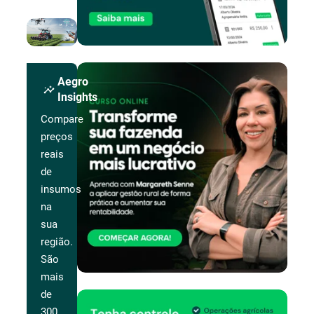
Aegro
insights
Insights
Compare
preços
reais
de
insumos
na
sua
região.
São
mais
de
300