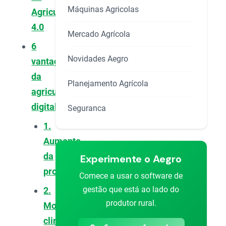
Máquinas Agricolas
Agricultura
4.0
Mercado Agrícola
6
Novidades Aegro
vantagens
da
Planejamento Agrícola
agricultura
digital
Seguranca
1.
Aumento
da
Experimente o Aegro
produtividade
Comece a usar o software de
gestão que está ao lado do
2.
produtor rural.
Monitoramento
climático