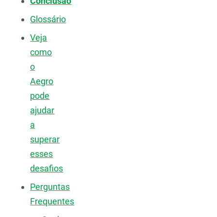
Conclusão
Glossário
Veja
como
o
Aegro
pode
ajudar
a
superar
esses
desafios
Perguntas
Frequentes