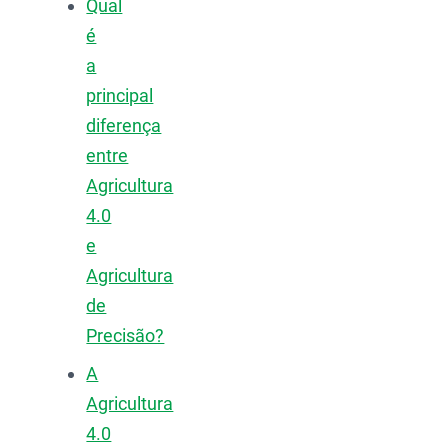
Qual
é
a
principal
diferença
entre
Agricultura
4.0
e
Agricultura
de
Precisão?
A
Agricultura
4.0