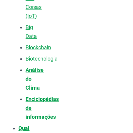
Coisas
(IoT)
Big
Data
Blockchain
Biotecnologia
Análise
do
Clima
Enciclopédias
de
informações
Qual