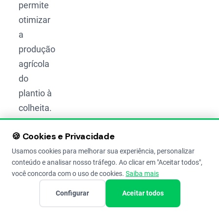
permite
otimizar
a
produção
agrícola
do
plantio à
colheita.
As
🍪 Cookies e Privacidade
ferramentas
certas
Usamos cookies para melhorar sua experiência, personalizar
conteúdo e analisar nosso tráfego. Ao clicar em "Aceitar todos",
geram e
você concorda com o uso de cookies.
Saiba mais
analisam
Configurar
Aceitar todos
um
grande