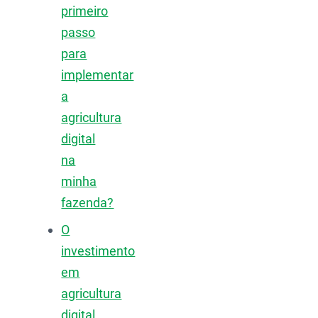
primeiro
passo
para
implementar
a
agricultura
digital
na
minha
fazenda?
O
investimento
em
agricultura
digital