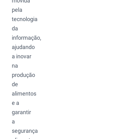
movida
pela
tecnologia
da
informação,
ajudando
a inovar
na
produção
de
alimentos
e a
garantir
a
segurança