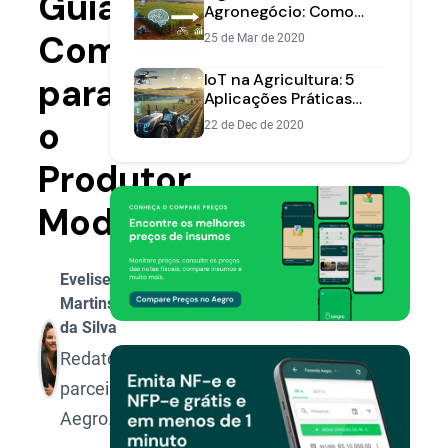
Guia
Agronegócio: Como
Usar Dados Para
Completo
25 de Mar de 2020
Otimizar a Gestão da
Lavoura
IoT na Agricultura: 5
para
Aplicações Práticas
para Otimizar sua
o
22 de Dec de 2020
Fazenda
Produtor
Moderno
Evelise
Martins
da Silva
Redatora
parceira
Aegro.