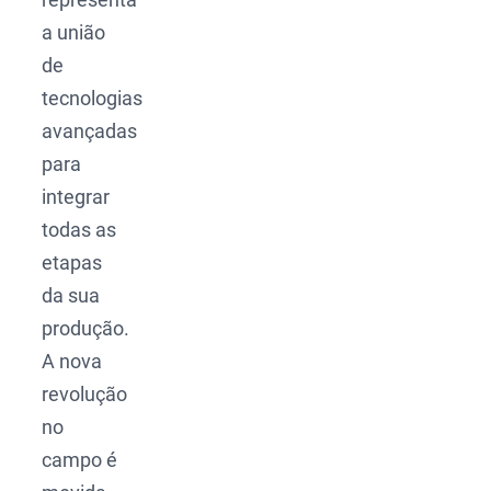
a união
de
tecnologias
avançadas
para
integrar
todas as
etapas
da sua
produção.
A nova
revolução
no
campo é