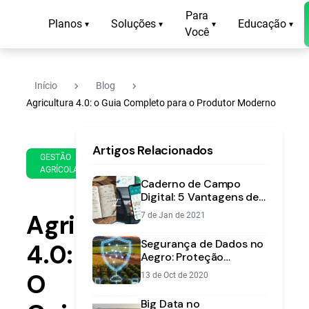
Para
Planos
Soluções
Educação
▾
▾
▾
▾
Você
navigate_next
navigate_next
Início
Blog
Agricultura 4.0: o Guia Completo para o Produtor Moderno
20
18
Artigos Relacionados
de
min
GESTÃO
Mar
AGRÍCOLA
de
de
Caderno de Campo
leitura
2019
Digital: 5 Vantagens de
Trocar o Papel por um
Agricultura
7 de Jan de 2021
Aplicativo
Segurança de Dados no
4.0:
Aegro: Proteção
Superior na Nuvem
O
13 de Oct de 2020
Big Data no