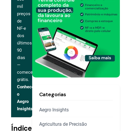
mil
preços
de
NF-e
dos
últimos
90
dias
—
comece
grátis.
Conhecer
Categorias
o
Aegro
Insights
Aegro Insights
Agricultura de Precisão
Índice