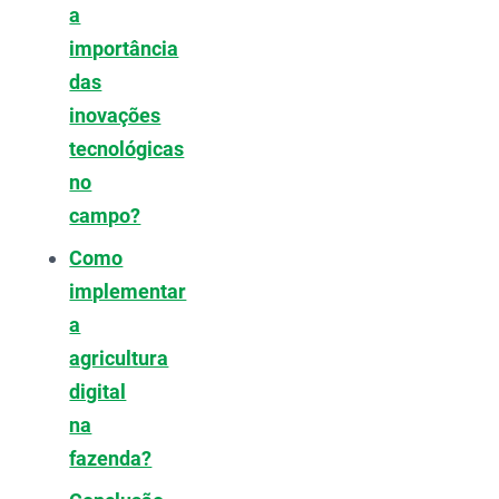
a
importância
das
inovações
tecnológicas
no
campo?
Como
implementar
a
agricultura
digital
na
fazenda?