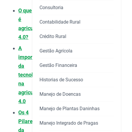
Consultoria
O que
é
Contabilidade Rural
agricultura
Crédito Rural
4.0?
A
Gestão Agrícola
importância
Gestão Financeira
da
tecnologia
Historias de Sucesso
na
agricultura
Manejo de Doencas
4.0
Manejo de Plantas Daninhas
Os 4
Pilares
Manejo Integrado de Pragas
da