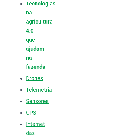
Tecnologias
na
agricultura
4.0
que
ajudam
na
fazenda
Drones
Telemetria
Sensores
GPS
Internet
das