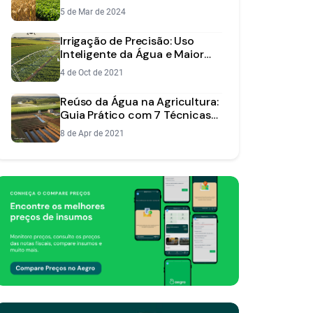
Estresse Climático
5 de Mar de 2024
Irrigação de Precisão: Uso
Inteligente da Água e Maior
Produtividade
4 de Oct de 2021
Reúso da Água na Agricultura:
Guia Prático com 7 Técnicas
para sua Fazenda
8 de Apr de 2021