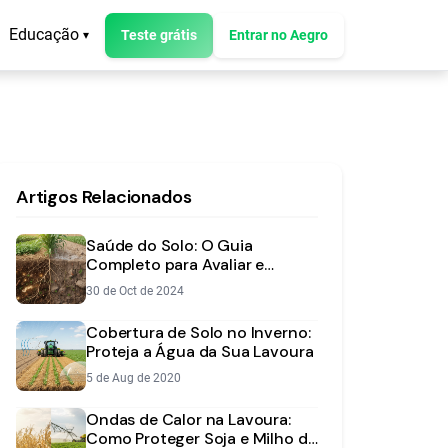
Educação
Teste grátis
Entrar no Aegro
▾
Artigos Relacionados
Saúde do Solo: O Guia
Completo para Avaliar e
Melhorar a Base da Sua
30 de Oct de 2024
Lavoura
Cobertura de Solo no Inverno:
Proteja a Água da Sua Lavoura
5 de Aug de 2020
Ondas de Calor na Lavoura:
Como Proteger Soja e Milho do