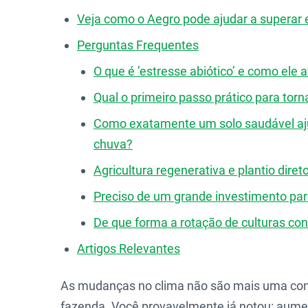
Veja como o Aegro pode ajudar a superar 
Perguntas Frequentes
O que é ’estresse abiótico’ e como ele 
Qual o primeiro passo prático para torn
Como exatamente um solo saudável aju
chuva?
Agricultura regenerativa e plantio dir
Preciso de um grande investimento para 
De que forma a rotação de culturas contr
Artigos Relevantes
As mudanças no clima não são mais uma conve
fazenda. Você provavelmente já notou: aumen