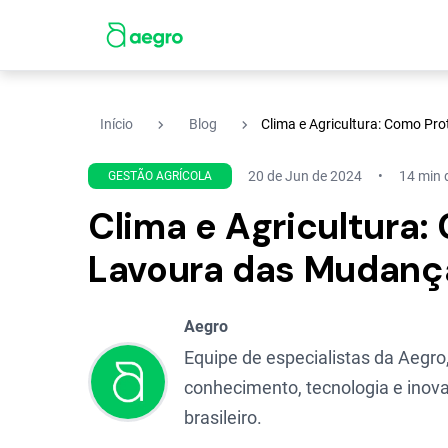
navigate_next
navigate_next
Início
Blog
Clima e Agricultura: Como Pr
20 de Jun de 2024
14 min d
GESTÃO AGRÍCOLA
Clima e Agricultura:
Lavoura das Mudanç
Aegro
Equipe de especialistas da Aegro,
conhecimento, tecnologia e inova
brasileiro.