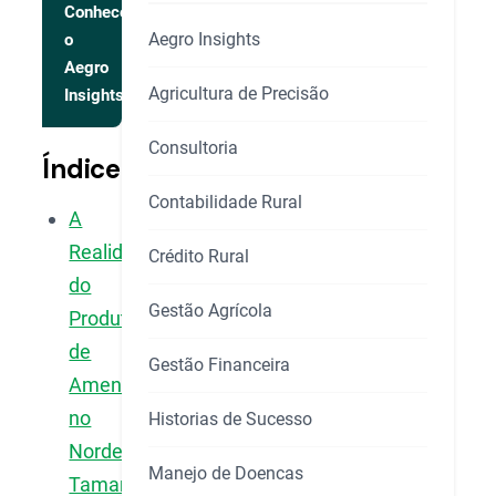
Conhecer
Aegro Insights
o
Aegro
Agricultura de Precisão
Insights
Consultoria
Índice
Contabilidade Rural
A
Realidade
Crédito Rural
do
Gestão Agrícola
Produtor
de
Gestão Financeira
Amendoim
no
Historias de Sucesso
Nordeste:
Manejo de Doencas
Tamanho