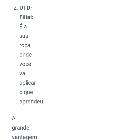
UTD-
Filial:
É a
sua
roça,
onde
você
vai
aplicar
o que
aprendeu.
A
grande
vantagem