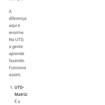
A
diferença
aqui é
enorme.
Na UTD,
a gente
aprende
fazendo.
Funciona
assim:
UTD-
Matriz:
É a