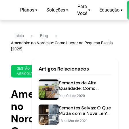
Para
Planos
Soluções
Educação
▾
▾
▾
▾
Você
navigate_next
navigate_next
Início
Blog
Amendoim no Nordeste: Como Lucrar na Pequena Escala
[2025]
1 de
11
Artigos Relacionados
Apr
min
GESTÃO
AGRÍCOLA
de
de
2025
leitura
Sementes de Alta
Qualidade: Como
Amendoim
Garantir o Sucesso da
9 de Oct de 2020
Lavoura
no
Sementes Salvas: O Que
Muda com a Nova Lei?
Nordeste:
Guia Completo para o
18 de Mar de 2021
Produtor