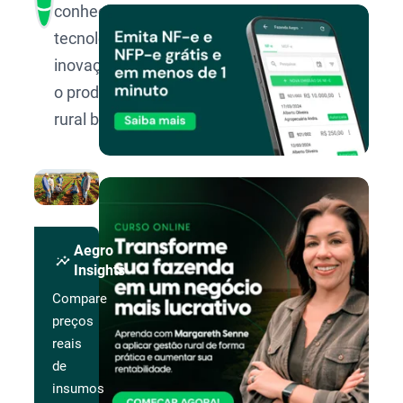
conhecimento,
tecnologia e
inovação para
o produtor
rural brasileiro.
Aegro
insights
Insights
Compare
preços
reais
de
insumos