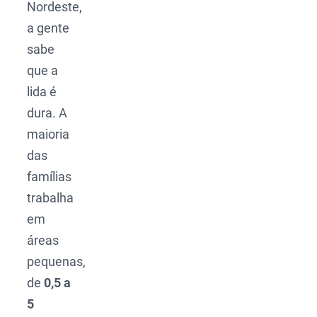
Nordeste,
a gente
sabe
que a
lida é
dura. A
maioria
das
famílias
trabalha
em
áreas
pequenas,
de
0,5 a
5