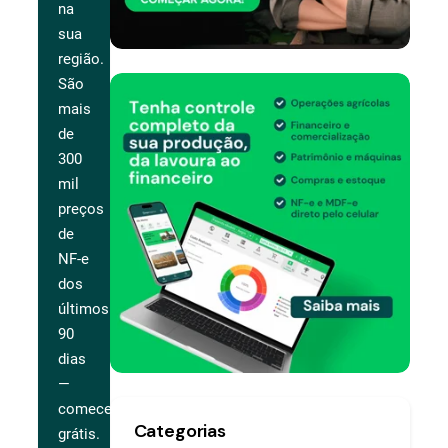
na
sua
região.
São
mais
de
300
mil
preços
de
NF-e
dos
últimos
90
dias
—
comece
Categorias
grátis.