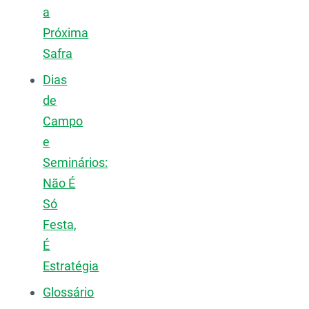
a
Próxima
Safra
Dias
de
Campo
e
Seminários:
Não É
Só
Festa,
É
Estratégia
Glossário