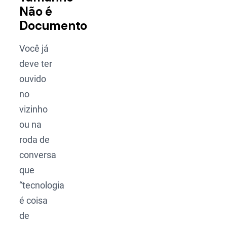
Não é
Documento
Você já
deve ter
ouvido
no
vizinho
ou na
roda de
conversa
que
“tecnologia
é coisa
de