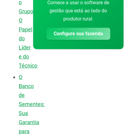
o
Comece a usar o software de
gestão que está ao lado do
Grupo:
produtor rural.
O
Papel
Configure sua fazenda
do
Líder
e do
Técnico
O
Banco
de
Sementes:
Sua
Garantia
para