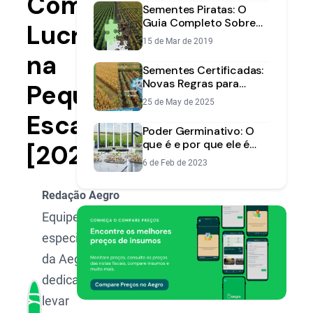
Como
Sementes Piratas: O
Guia Completo Sobre
Lucrar
Riscos e Como Evitar
15 de Mar de 2019
Prejuízos
na
Sementes Certificadas:
Novas Regras para
Pequena
Proteger sua Lavoura
25 de May de 2025
Escala
Poder Germinativo: O
que é e por que ele é
[2025]
crucial para sua
6 de Feb de 2023
lavoura?
Redação Aegro
Equipe de
especialistas
da Aegro,
dedicada a
levar