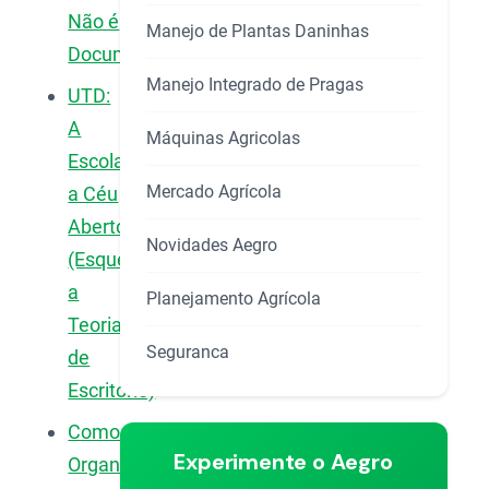
Não é
Manejo de Plantas Daninhas
Documento
Manejo Integrado de Pragas
UTD:
A
Máquinas Agricolas
Escola
Mercado Agrícola
a Céu
Aberto
Novidades Aegro
(Esqueça
a
Planejamento Agrícola
Teoria
Seguranca
de
Escritório)
Como
Experimente o Aegro
Organizar