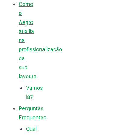
Como
o
Aegro
auxilia
na
profissionalização
da
sua
lavoura
Vamos
lá?
Perguntas
Frequentes
Qual