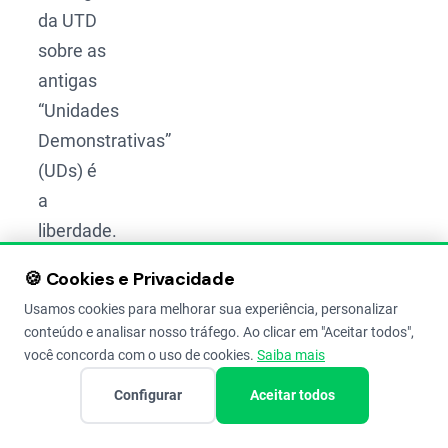
da UTD
sobre as
antigas
“Unidades
Demonstrativas”
(UDs) é
a
liberdade.
Na UD
🍪 Cookies e Privacidade
antiga,
Usamos cookies para melhorar sua experiência, personalizar
era um
conteúdo e analisar nosso tráfego. Ao clicar em "Aceitar todos",
pacote
você concorda com o uso de cookies.
Saiba mais
fechado:
Configurar
Aceitar todos
“faça
isso e