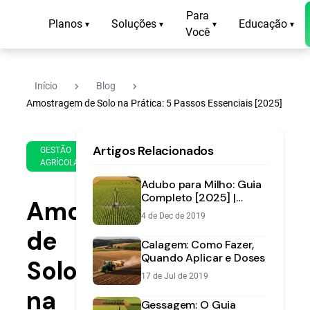
Para
Planos
Soluções
Educação
▾
▾
▾
▾
Você
navigate_next
navigate_next
Início
Blog
Amostragem de Solo na Prática: 5 Passos Essenciais [2025]
8 de
11
Artigos Relacionados
May
min
GESTÃO
AGRÍCOLA
de
de
2025
leitura
Adubo para Milho: Guia
Completo [2025] |
Amostragem
Aegro
4 de Dec de 2019
de
Calagem: Como Fazer,
Quando Aplicar e Doses
Solo
17 de Jul de 2019
na
Gessagem: O Guia