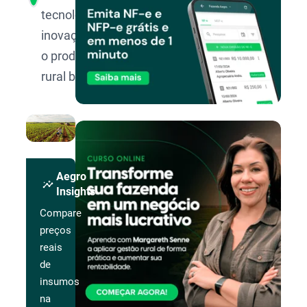
tecnologia e
inovação para
o produtor
rural brasileiro.
Aegro
insights
Insights
Compare
preços
reais
de
insumos
na