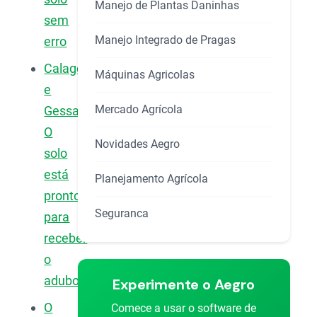
Manejo de Plantas Daninhas
sem
Manejo Integrado de Pragas
erro
Calagem
Máquinas Agricolas
e
Mercado Agrícola
Gessagem:
O
Novidades Aegro
solo
está
Planejamento Agrícola
pronto
Seguranca
para
receber
o
adubo?
Experimente o Aegro
O
Comece a usar o software de