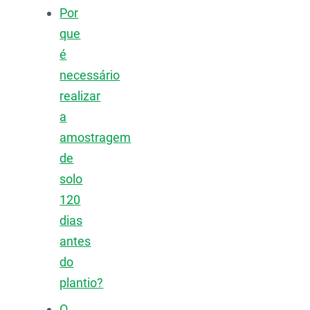
Por
que
é
necessário
realizar
a
amostragem
de
solo
120
dias
antes
do
plantio?
O