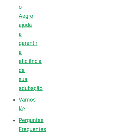
o
Aegro
ajuda
a
garantir
a
eficiência
da
sua
adubação
Vamos
lá?
Perguntas
Frequentes