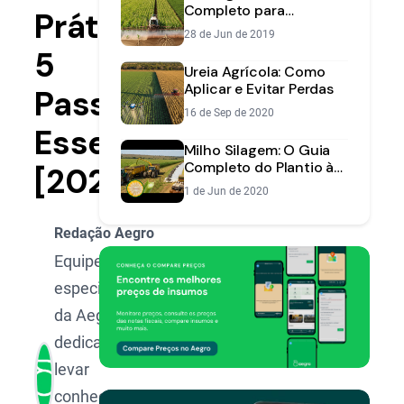
Completo para
Prática:
Melhorar seu Solo em
28 de Jun de 2019
Profundidade
5
Ureia Agrícola: Como
Aplicar e Evitar Perdas
Passos
16 de Sep de 2020
Essenciais
Milho Silagem: O Guia
Completo do Plantio à
[2025]
Colheita para Máxima
1 de Jun de 2020
Produtividade
Redação Aegro
Equipe de
especialistas
da Aegro,
dedicada a
levar
conhecimento,