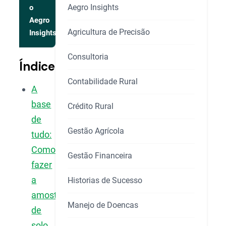
Aegro Insights
o
Aegro
Agricultura de Precisão
Insights
Consultoria
Índice
Contabilidade Rural
A
base
Crédito Rural
de
Gestão Agrícola
tudo:
Como
Gestão Financeira
fazer
a
Historias de Sucesso
amostragem
Manejo de Doencas
de
solo