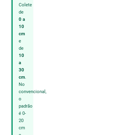
Colete
de
0 a
10
cm
e
de
10
a
30
cm
.
No
convencional,
o
padrão
é 0-
20
cm