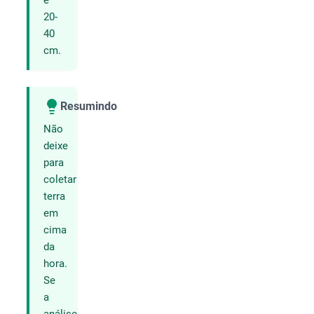
e
20-
40
cm.
Resumindo
Compartilhar
Não
deixe
para
coletar
terra
em
cima
da
hora.
Se
a