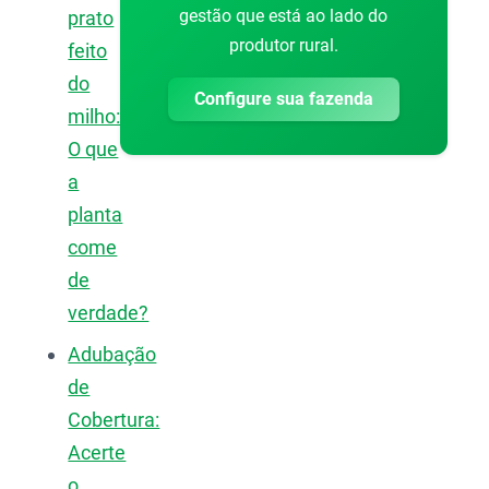
gestão que está ao lado do
prato
produtor rural.
feito
do
Configure sua fazenda
milho:
O que
a
planta
come
de
verdade?
Adubação
de
Cobertura:
Acerte
o