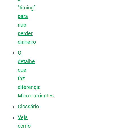
“timing”
para
não
perder
dinheiro
O
detalhe
que
faz
diferença:
Micronutrientes
Glossário
Veja
como