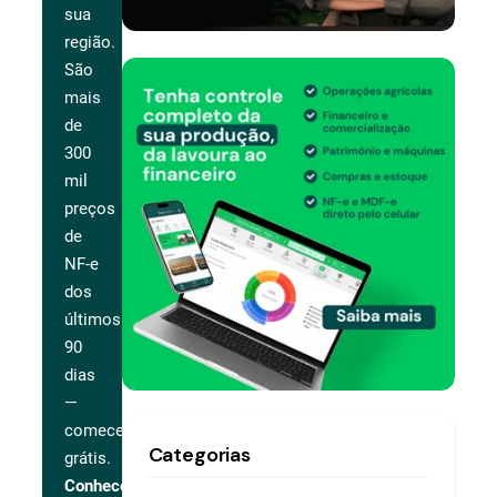
sua
região.
São
mais
de
300
mil
preços
de
NF-e
dos
últimos
90
dias
—
comece
Categorias
grátis.
Conhecer