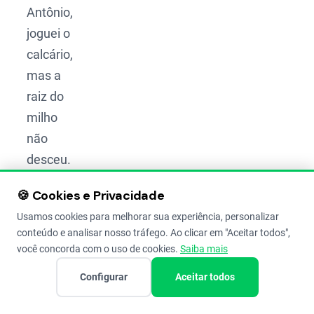
Antônio,
joguei o
calcário,
mas a
raiz do
milho
não
desceu.
O que
🍪 Cookies e Privacidade
houve?”
Usamos cookies para melhorar sua experiência, personalizar
conteúdo e analisar nosso tráfego. Ao clicar em "Aceitar todos",
O erro
você concorda com o uso de cookies.
Saiba mais
pode
Configurar
Aceitar todos
estar em
confundir