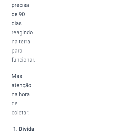
precisa
de 90
dias
reagindo
na terra
para
funcionar.
Mas
atenção
na hora
de
coletar:
Divida