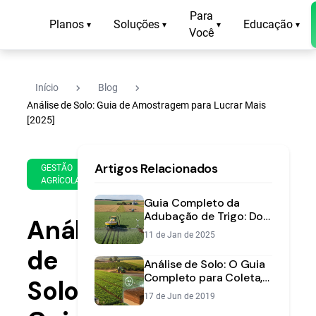
Para
Planos
Soluções
Educação
▾
▾
▾
▾
Você
navigate_next
navigate_next
Início
Blog
Análise de Solo: Guia de Amostragem para Lucrar Mais
[2025]
7 de
12
Artigos Relacionados
Feb
min
GESTÃO
AGRÍCOLA
de
de
2025
leitura
Guia Completo da
Adubação de Trigo: Do
Análise
Plantio à Colheita
11 de Jan de 2025
de
Análise de Solo: O Guia
Completo para Coleta,
Solo:
Interpretação e Manejo
17 de Jun de 2019