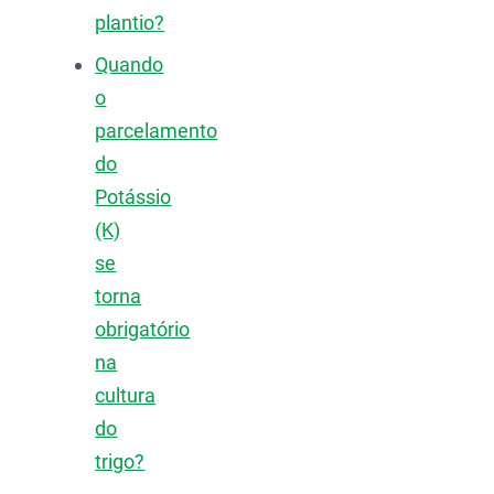
plantio?
Quando
o
parcelamento
do
Potássio
(K)
se
torna
obrigatório
na
cultura
do
trigo?