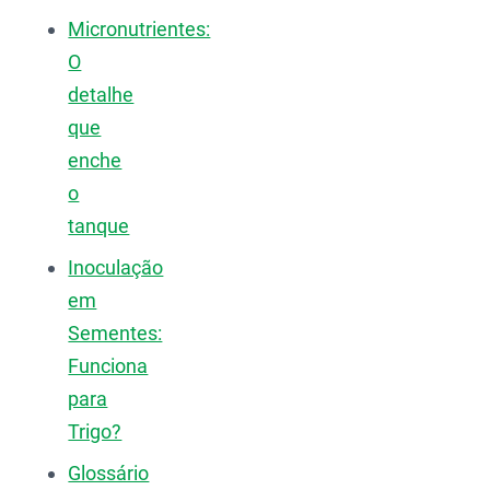
Micronutrientes:
O
detalhe
que
enche
o
tanque
Inoculação
em
Sementes:
Funciona
para
Trigo?
Glossário