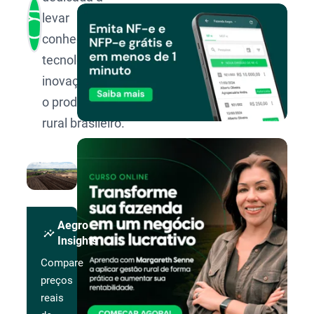
levar
conhecimento,
tecnologia e
inovação para
o produtor
rural brasileiro.
Aegro
insights
Insights
Compare
preços
reais