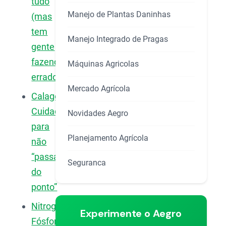
tudo
Manejo de Plantas Daninhas
(mas
tem
Manejo Integrado de Pragas
gente
fazendo
Máquinas Agricolas
errado)
Mercado Agrícola
Calagem:
Cuidado
Novidades Aegro
para
Planejamento Agrícola
não
“passar
Seguranca
do
ponto”
Nitrogênio,
Experimente o Aegro
Fósforo