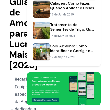
Guia
Calagem: Como Fazer,
Quando Aplicar e Doses
de
17 de Jul de 2019
Amostragem
Tratamento de
Sementes de Trigo: Guia
para
Completo para Proteger
14 de May de 2021
sua Lavoura
Lucrar
Solo Alcalino: Como
Identificar e Corrigir o
Mais
pH para Aumentar a
17 de Sep de 2020
Produtividade
[2025]
Redação Aegro
Equipe de
especialistas
da Aegro,
dedicada a