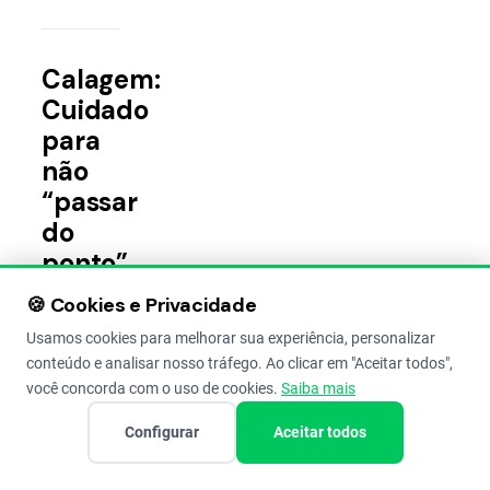
Calagem:
Cuidado
para
não
“passar
do
ponto”
🍪 Cookies e Privacidade
Seu Zé,
Usamos cookies para melhorar sua experiência, personalizar
lá do
conteúdo e analisar nosso tráfego. Ao clicar em "Aceitar todos",
Paraná,
você concorda com o uso de cookies.
Saiba mais
achou
Configurar
Aceitar todos
que
“quanto