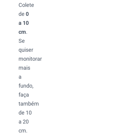
Colete
de
0
a 10
cm
.
Se
quiser
monitorar
mais
a
fundo,
faça
também
de 10
a 20
cm.