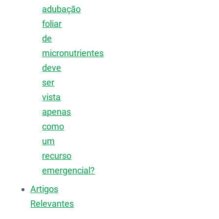
adubação
foliar
de
micronutrientes
deve
ser
vista
apenas
como
um
recurso
emergencial?
Artigos
Relevantes