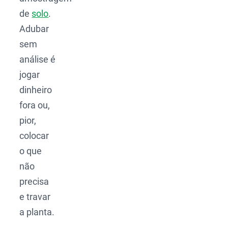
de
solo
.
Adubar
sem
análise é
jogar
dinheiro
fora ou,
pior,
colocar
o que
não
precisa
e travar
a planta.