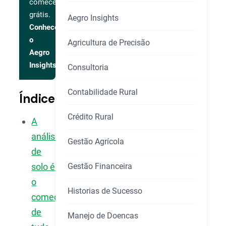
comece
grátis.
Aegro Insights
Conhecer
o
Agricultura de Precisão
Aegro
Insights
Consultoria
Contabilidade Rural
Índice
Crédito Rural
A
análise
Gestão Agrícola
de
Gestão Financeira
solo é
o
Historias de Sucesso
começo
de
Manejo de Doencas