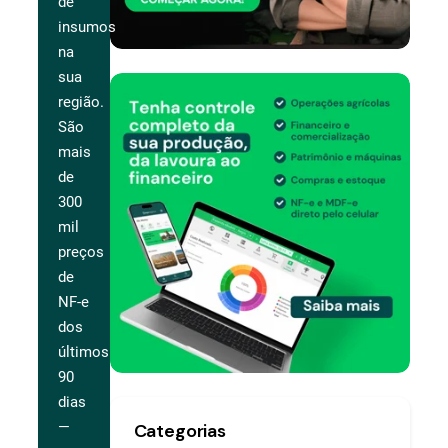
de
insumos
na
sua
região.
São
mais
de
300
mil
preços
de
NF-e
dos
últimos
90
dias
—
Categorias