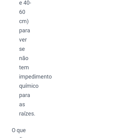
e 40-
60
cm)
para
ver
se
não
tem
impedimento
químico
para
as
raízes.
O que