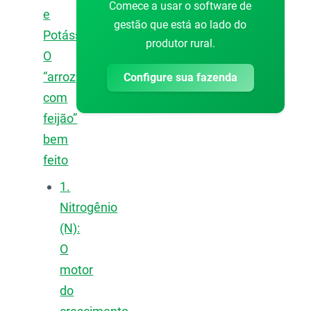
Comece a usar o software de
e
gestão que está ao lado do
Potássio:
produtor rural.
O
“arroz
Configure sua fazenda
com
feijão”
bem
feito
1.
Nitrogênio
(N):
O
motor
do