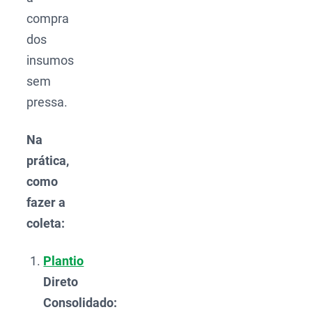
compra
dos
insumos
sem
pressa.
Na
prática,
como
fazer a
coleta:
Plantio
Direto
Consolidado: