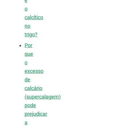
e
o
calcítico
no
trigo?
Por
que
o
excesso
de
calcário
(supercalagem)
pode
prejudicar
a