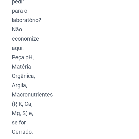
pedir
para o
laboratório?
Não
economize
aqui.
Peça pH,
Matéria
Orgânica,
Argila,
Macronutrientes
(P, K, Ca,
Mg, S) e,
se for
Cerrado,