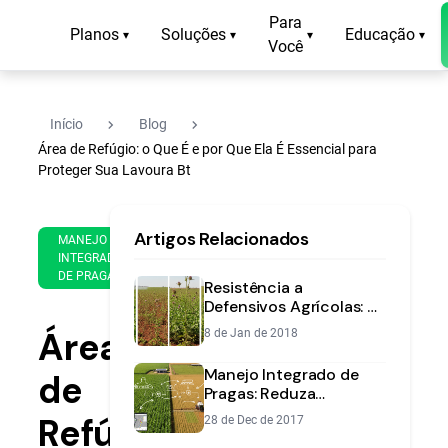
Para
Planos
Soluções
Educação
▾
▾
▾
▾
Você
navigate_next
navigate_next
Início
Blog
Área de Refúgio: o Que É e por Que Ela É Essencial para
Proteger Sua Lavoura Bt
21
14
Artigos Relacionados
de
MANEJO
min
Aug
INTEGRADO
de
DE PRAGAS
de
Resistência a
leitura
2020
Defensivos Agrícolas: O
Que É e Como Evitar na
Área
8 de Jan de 2018
Lavoura
Manejo Integrado de
de
Pragas: Reduza
Aplicações e Custos na
Refúgio:
28 de Dec de 2017
Lavoura