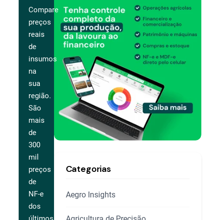
Compare
preços
reais
de
insumos
na
sua
região.
São
mais
de
300
mil
Categorias
preços
de
NF-e
Aegro Insights
dos
Agricultura de Precisão
últimos