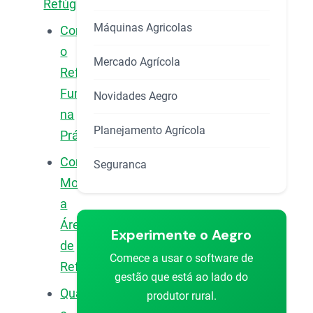
Refúgio?
Máquinas Agricolas
Como
o
Mercado Agrícola
Refúgio
Funciona
Novidades Aegro
na
Planejamento Agrícola
Prática?
Como
Seguranca
Montar
a
Área
Experimente o Aegro
de
Comece a usar o software de
Refúgio?
gestão que está ao lado do
Qual
produtor rural.