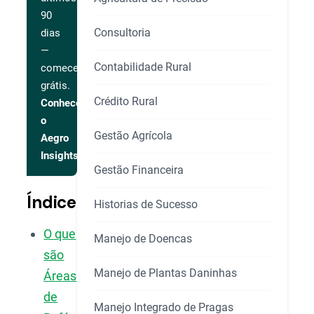
90
Consultoria
dias
—
Contabilidade Rural
comece
grátis.
Crédito Rural
Conhecer
o
Gestão Agrícola
Aegro
Insights
Gestão Financeira
Índice
Historias de Sucesso
O que
Manejo de Doencas
são
Manejo de Plantas Daninhas
Áreas
de
Manejo Integrado de Pragas