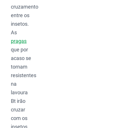
cruzamento
entre os
insetos.
As
pragas
que por
acaso se
tornam
resistentes
na
lavoura
Bt irão
cruzar
com os
insetos