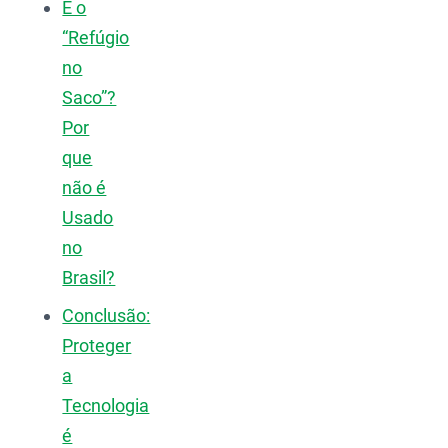
E o
“Refúgio
no
Saco”?
Por
que
não é
Usado
no
Brasil?
Conclusão:
Proteger
a
Tecnologia
é