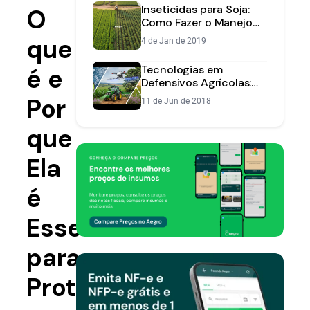
Inseticidas para Soja:
O
Como Fazer o Manejo
Certo para a Sua
que
4 de Jan de 2019
Lavoura
Tecnologias em
é e
Defensivos Agrícolas:
Inovações para
Por
11 de Jun de 2018
Controle na Lavoura
que
Ela
é
Essencial
para
Proteger