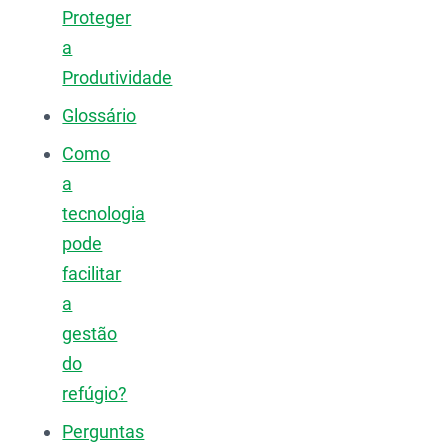
Proteger
a
Produtividade
Glossário
Como
a
tecnologia
pode
facilitar
a
gestão
do
refúgio?
Perguntas