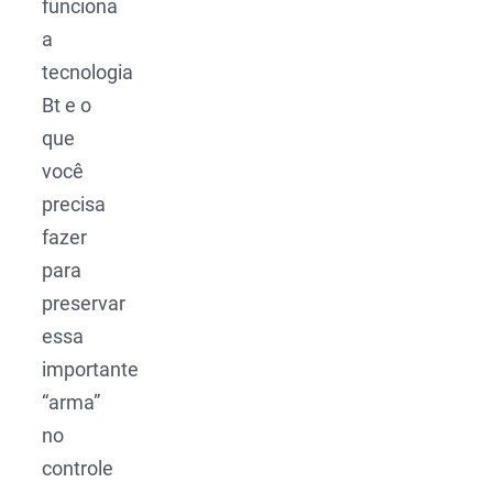
funciona
a
tecnologia
Bt e o
que
você
precisa
fazer
para
preservar
essa
importante
“arma”
no
controle