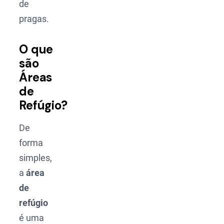
de
pragas.
O que
são
Áreas
de
Refúgio?
De
forma
simples,
a
área
de
refúgio
é uma