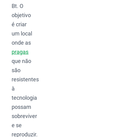
Bt. O
objetivo
é criar
um local
onde as
pragas
que não
são
resistentes
à
tecnologia
possam
sobreviver
e se
reproduzir.