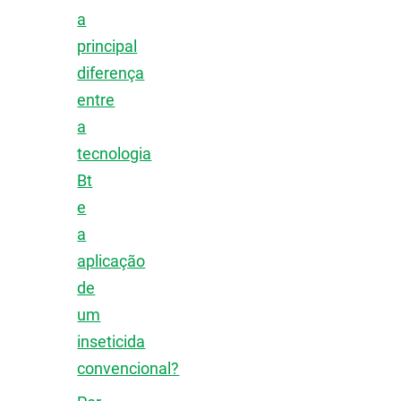
a
principal
diferença
entre
a
tecnologia
Bt
e
a
aplicação
de
um
inseticida
convencional?