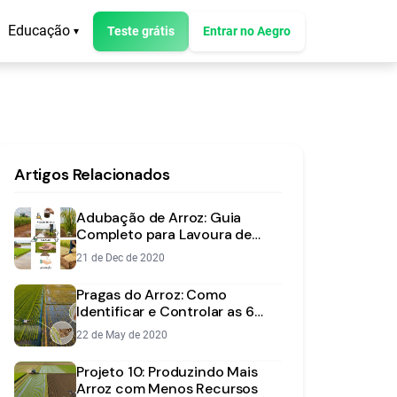
Educação
Teste grátis
Entrar no Aegro
▾
Artigos Relacionados
Adubação de Arroz: Guia
Completo para Lavoura de
Sequeiro e Irrigada
21 de Dec de 2020
Pragas do Arroz: Como
Identificar e Controlar as 6
Principais Ameaças
22 de May de 2020
Projeto 10: Produzindo Mais
Arroz com Menos Recursos