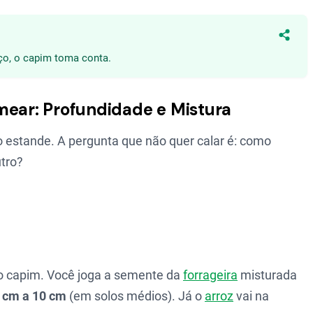
Compa
ço, o capim toma conta.
mear: Profundidade e Mistura
o estande. A pergunta que não quer calar é: como
utro?
 o capim. Você joga a semente da
forrageira
misturada
 cm a 10 cm
(em solos médios). Já o
arroz
vai na