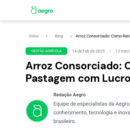
navigate_next
navigate_next
Início
Blog
Arroz Consorciado: Como Rec
14 de Feb de 2025
12 min d
GESTÃO AGRÍCOLA
Arroz Consorciado:
Pastagem com Lucro
Redação Aegro
Equipe de especialistas da Aegro,
conhecimento, tecnologia e inova
brasileiro.