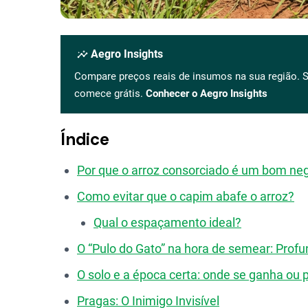
insights
Aegro Insights
Compare preços reais de insumos na sua região. S
comece grátis.
Conhecer o Aegro Insights
Índice
Por que o arroz consorciado é um bom ne
Como evitar que o capim abafe o arroz?
Qual o espaçamento ideal?
O “Pulo do Gato” na hora de semear: Profu
O solo e a época certa: onde se ganha ou 
Pragas: O Inimigo Invisível