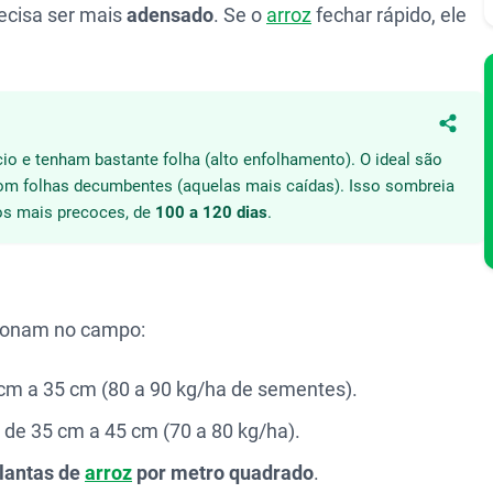
ecisa ser mais
adensado
. Se o
arroz
fechar rápido, ele
Compa
cio e tenham bastante folha (alto enfolhamento). O ideal são
com folhas decumbentes (aquelas mais caídas). Isso sombreia
los mais precoces, de
100 a 120 dias
.
cionam no campo:
m a 35 cm (80 a 90 kg/ha de sementes).
e 35 cm a 45 cm (70 a 80 kg/ha).
plantas de
arroz
por metro quadrado
.