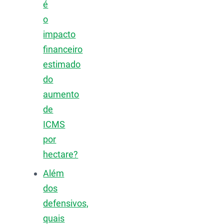
é
o
impacto
financeiro
estimado
do
aumento
de
ICMS
por
hectare?
Além
dos
defensivos,
quais