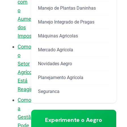
com
Manejo de Plantas Daninhas
o
Aumento
Manejo Integrado de Pragas
dos
Impostos?
Máquinas Agricolas
Como
Mercado Agrícola
o
Setor
Novidades Aegro
Agrícola
Planejamento Agrícola
Está
Reagindo?
Seguranca
Como
a
Gestão
Experimente o Aegro
Pode