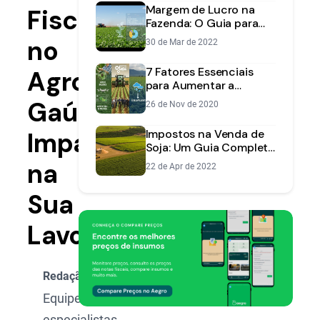
Margem de Lucro na
Fiscais
Fazenda: O Guia para
Calcular e Aumentar
no
30 de Mar de 2022
sua Rentabilidade
7 Fatores Essenciais
Agro
para Aumentar a
Produtividade Agrícola
Gaúcho:
26 de Nov de 2020
na sua Fazenda
Impacto
Impostos na Venda de
Soja: Um Guia Completo
para o Produtor Rural
na
22 de Apr de 2022
Sua
Lavoura
Redação Aegro
Equipe de
especialistas