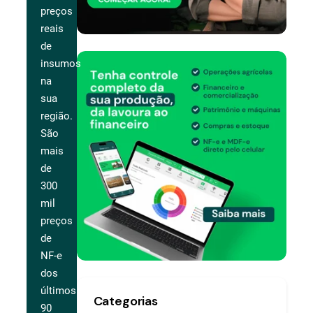
preços
reais
de
insumos
na
sua
região.
São
mais
de
300
mil
preços
de
NF-e
dos
últimos
Categorias
90