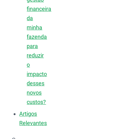
financeira
da
minha
fazenda
para
reduzir
o
impacto
desses
novos
custos?
Artigos
Relevantes