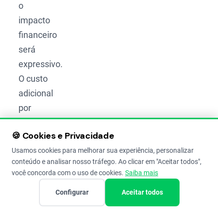
o
impacto
financeiro
será
expressivo.
O custo
adicional
por
hectare
🍪 Cookies e Privacidade
pode
Usamos cookies para melhorar sua experiência, personalizar
chegar a
conteúdo e analisar nosso tráfego. Ao clicar em "Aceitar todos",
valores
você concorda com o uso de cookies.
Saiba mais
altos,
Configurar
Aceitar todos
variando
conforme