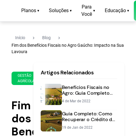
Para
Planos
Soluções
Educação
▾
▾
▾
▾
Você
navigate_next
navigate_next
Início
Blog
Fim dos Benefícios Fiscais no Agro Gaúcho: Impacto na Sua
Lavoura
27
11
Artigos Relacionados
de
min
GESTÃO
Mar
AGRÍCOLA
de
de
Benefícios Fiscais no
leitura
2024
Agro: Guia Completo
para Reduzir Impostos
Fim
4 de Mar de 2022
na Sua Fazenda
Guia Completo: Como
dos
Recuperar o Crédito de
ICMS na Sua
Benefícios
19 de Jan de 2022
Propriedade Rural