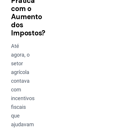
Prática
com o
Aumento
dos
Impostos?
Até
agora, o
setor
agrícola
contava
com
incentivos
fiscais
que
ajudavam