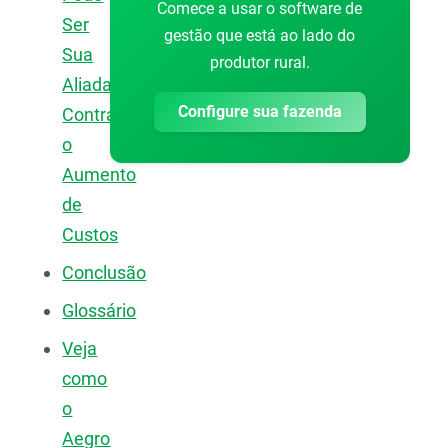
Comece a usar o software de
Ser
gestão que está ao lado do
Sua
produtor rural.
Aliada
Configure sua fazenda
Contra
o
Aumento
de
Custos
Conclusão
Glossário
Veja
como
o
Aegro