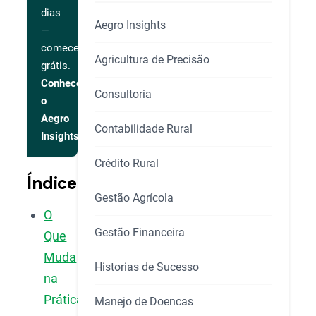
dias
Aegro Insights
—
comece
Agricultura de Precisão
grátis.
Conhecer
Consultoria
o
Aegro
Contabilidade Rural
Insights
Crédito Rural
Índice
Gestão Agrícola
O
Gestão Financeira
Que
Muda
Historias de Sucesso
na
Prática
Manejo de Doencas