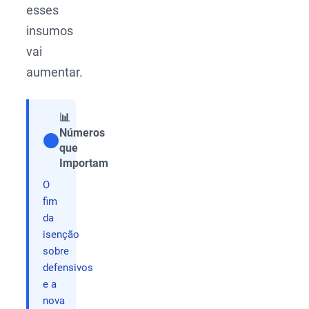
esses
insumos
vai
aumentar.
📊
Números
que
Compartilhar
Importam
O
fim
da
isenção
sobre
defensivos
e a
nova