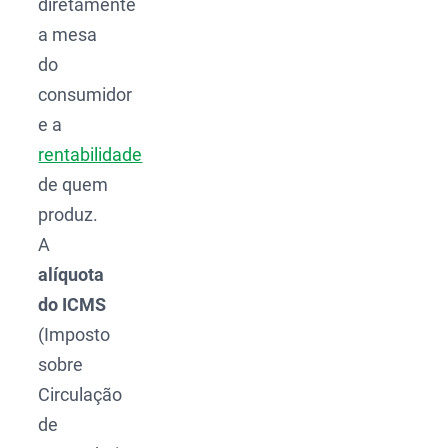
diretamente
a mesa
do
consumidor
e a
rentabilidade
de quem
produz.
A
alíquota
do ICMS
(Imposto
sobre
Circulação
de