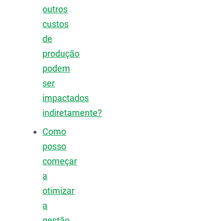
outros
custos
de
produção
podem
ser
impactados
indiretamente?
Como
posso
começar
a
otimizar
a
gestão