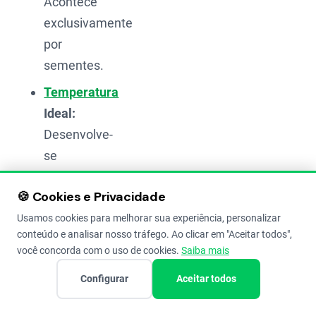
Acontece
exclusivamente
por
sementes.
Temperatura
Ideal:
Desenvolve-
se
melhor
🍪 Cookies e Privacidade
com
temperaturas
Usamos cookies para melhorar sua experiência, personalizar
conteúdo e analisar nosso tráfego. Ao clicar em "Aceitar todos",
próximas
você concorda com o uso de cookies.
Saiba mais
a
Configurar
Aceitar todos
.
20°C
Aparência: