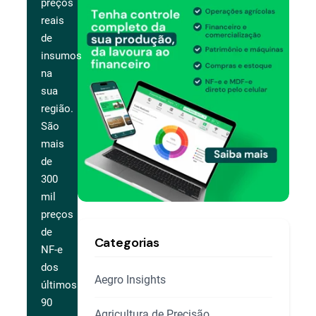
preços
reais
de
insumos
na
sua
região.
São
mais
de
300
mil
preços
de
Categorias
NF-e
dos
Aegro Insights
últimos
90
Agricultura de Precisão