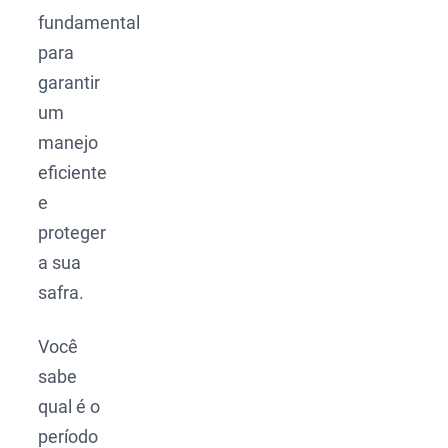
fundamental
para
garantir
um
manejo
eficiente
e
proteger
a sua
safra.
Você
sabe
qual é o
período