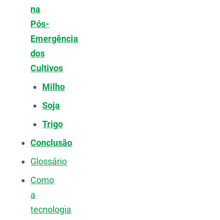
na
Pós-
Emergência
dos
Cultivos
Milho
Soja
Trigo
Conclusão
Glossário
Como
a
tecnologia