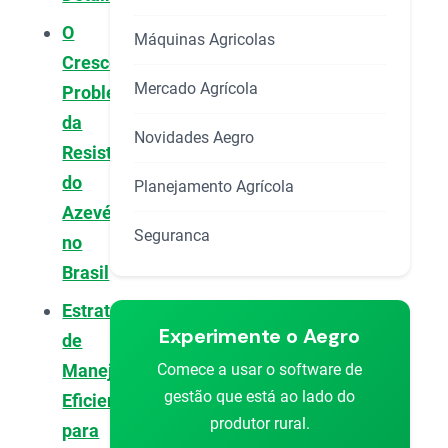
O
Máquinas Agricolas
Crescente
Mercado Agrícola
Problema
da
Novidades Aegro
Resistência
do
Planejamento Agrícola
Azevém
Seguranca
no
Brasil
Estratégias
Experimente o Aegro
de
Comece a usar o software de
Manejo
gestão que está ao lado do
Eficiente
produtor rural.
para