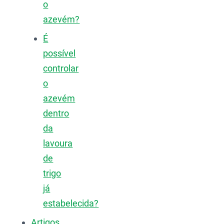
o
azevém?
É
possível
controlar
o
azevém
dentro
da
lavoura
de
trigo
já
estabelecida?
Artigos