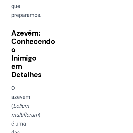
que
preparamos.
Azevém:
Conhecendo
o
Inimigo
em
Detalhes
O
azevém
(
Lolium
multiflorum
)
é uma
das