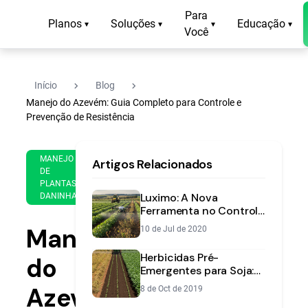
Para
Planos
Soluções
Educação
▾
▾
▾
▾
Você
navigate_next
navigate_next
Início
Blog
Manejo do Azevém: Guia Completo para Controle e
Prevenção de Resistência
27
16
MANEJO
Artigos Relacionados
de
min
DE
Aug
PLANTAS
de
de
Luximo: A Nova
DANINHAS
leitura
2020
Ferramenta no Controle
de Plantas Daninhas
Manejo
10 de Jul de 2020
Resistentes
Herbicidas Pré-
do
Emergentes para Soja:
O Guia Definitivo para
Azevém:
8 de Oct de 2019
um Manejo Eficaz