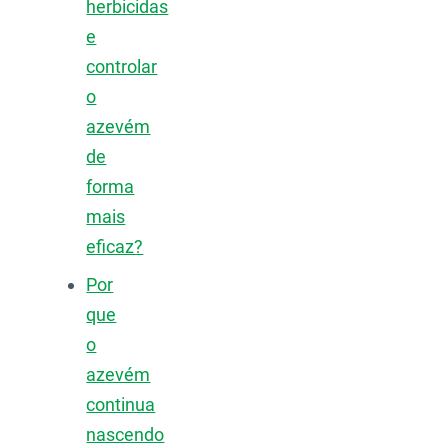
herbicidas
e
controlar
o
azevém
de
forma
mais
eficaz?
Por
que
o
azevém
continua
nascendo