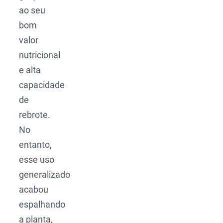
ao seu
bom
valor
nutricional
e alta
capacidade
de
rebrote.
No
entanto,
esse uso
generalizado
acabou
espalhando
a planta,