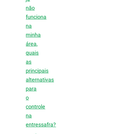
não
funciona
na
minha
área,
quais
as
principais
alternativas
para
o
controle
na
entressafra?