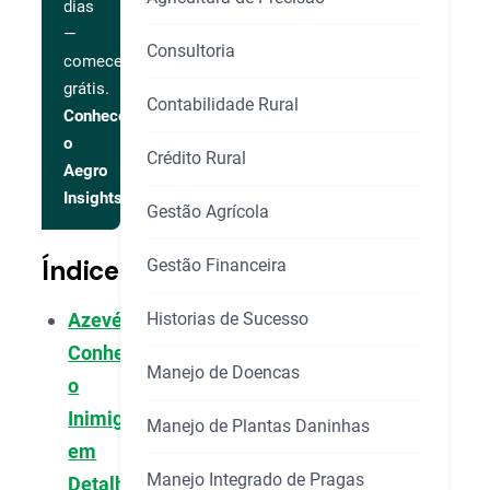
dias
—
Consultoria
comece
grátis.
Contabilidade Rural
Conhecer
o
Crédito Rural
Aegro
Insights
Gestão Agrícola
Índice
Gestão Financeira
Historias de Sucesso
Azevém:
Conhecendo
Manejo de Doencas
o
Inimigo
Manejo de Plantas Daninhas
em
Manejo Integrado de Pragas
Detalhes