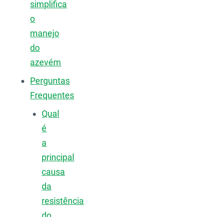
simplifica
o
manejo
do
azevém
Perguntas
Frequentes
Qual
é
a
principal
causa
da
resistência
do