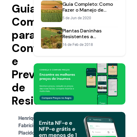
Guia Completo: Como
Guia
Fazer o Manejo de
Plantas Daninhas no
Completo
5 de Jun de 2020
Trigo
Plantas Daninhas
para
Resistentes a
Herbicidas:
Controle
16 de Feb de 2018
Identificação e Manejo
e
Prevenção
de
Resistência
Henrique
Fabrício
Placido