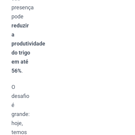
presença
pode
reduzir
a
produtividade
do trigo
em até
56%
.
O
desafio
é
grande:
hoje,
temos