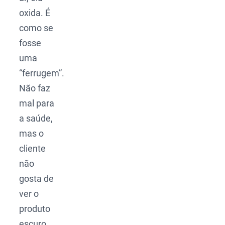
oxida. É
como se
fosse
uma
“ferrugem”.
Não faz
mal para
a saúde,
mas o
cliente
não
gosta de
ver o
produto
escuro.