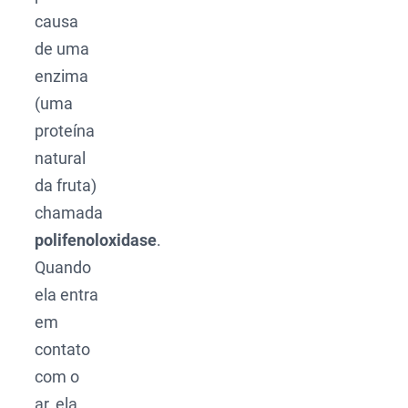
causa
de uma
enzima
(uma
proteína
natural
da fruta)
chamada
polifenoloxidase
.
Quando
ela entra
em
contato
com o
ar, ela