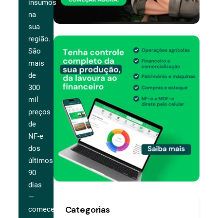
insumos
na
sua
região.
São
mais
de
300
mil
preços
de
NF-e
dos
últimos
90
dias
—
Categorias
comece