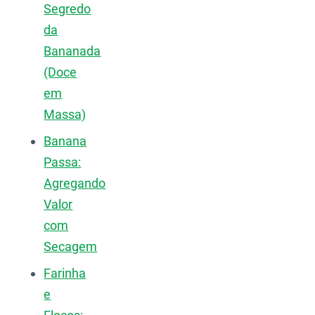
Segredo
da
Bananada
(Doce
em
Massa)
Banana
Passa:
Agregando
Valor
com
Secagem
Farinha
e