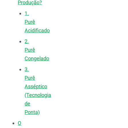
Produção?
1.
Purê
Acidificado
2.
Purê
Congelado
3.
Purê
Asséptico
(Tecnologia
de
Ponta)
O