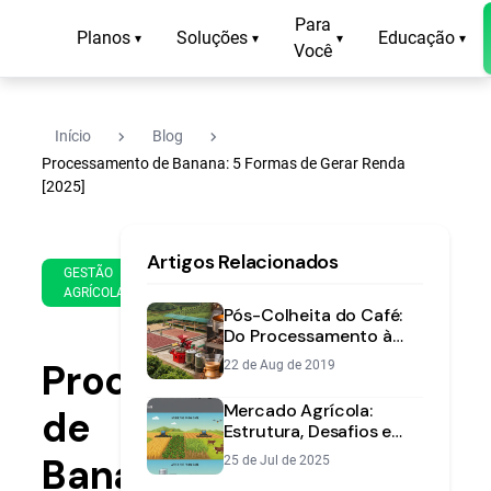
Para
Planos
Soluções
Educação
▾
▾
▾
▾
Você
navigate_next
navigate_next
Início
Blog
Processamento de Banana: 5 Formas de Gerar Renda
[2025]
17
11
Artigos Relacionados
de
min
GESTÃO
Nov
AGRÍCOLA
de
de
Pós-Colheita do Café:
leitura
2025
Do Processamento à
Secagem com
Processamento
22 de Aug de 2019
Qualidade
Mercado Agrícola:
de
Estrutura, Desafios e
Oportunidades no Brasil
Banana:
25 de Jul de 2025