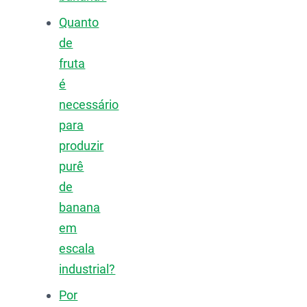
Quanto
de
fruta
é
necessário
para
produzir
purê
de
banana
em
escala
industrial?
Por