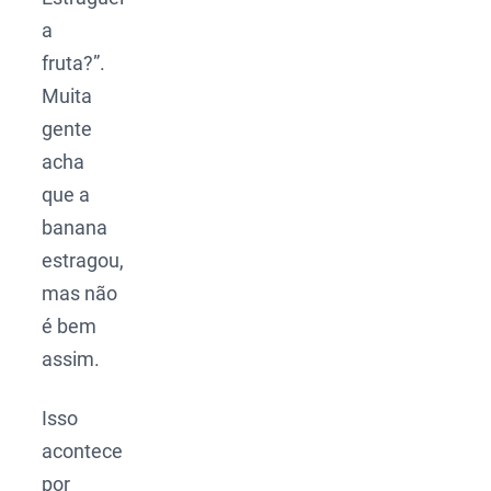
a
fruta?”.
Muita
gente
acha
que a
banana
estragou,
mas não
é bem
assim.
Isso
acontece
por