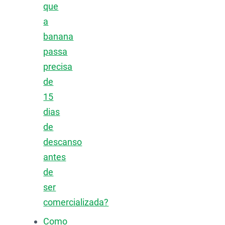
que
a
banana
passa
precisa
de
15
dias
de
descanso
antes
de
ser
comercializada?
Como