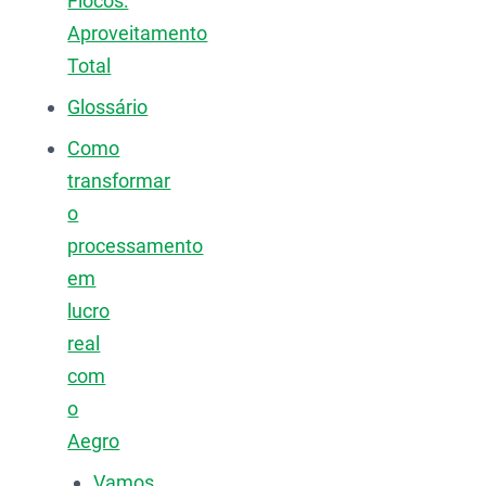
Flocos:
Aproveitamento
Total
Glossário
Como
transformar
o
processamento
em
lucro
real
com
o
Aegro
Vamos