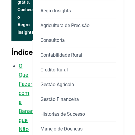
grátis.
Conhecer
Aegro Insights
o
Aegro
Agricultura de Precisão
Insights
Consultoria
Índice
Contabilidade Rural
O
Crédito Rural
Que
Fazer
Gestão Agrícola
com
Gestão Financeira
a
Banana
Historias de Sucesso
que
Manejo de Doencas
Não