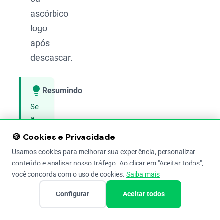
ascórbico
logo
após
descascar.
Resumindo
Compartilhar
Se
a
banana
🍪 Cookies e Privacidade
descascada
Usamos cookies para melhorar sua experiência, personalizar
ficar
conteúdo e analisar nosso tráfego. Ao clicar em "Aceitar todos",
preta,
você concorda com o uso de cookies.
Saiba mais
não
perdeu
Configurar
Aceitar todos
a
qualidade