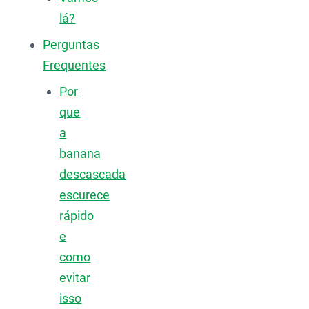
lá?
Perguntas
Frequentes
Por
que
a
banana
descascada
escurece
rápido
e
como
evitar
isso