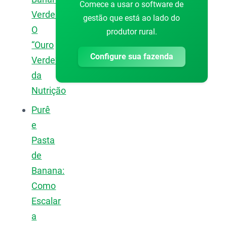
Comece a usar o software de
Verde:
gestão que está ao lado do
O
produtor rural.
“Ouro
Configure sua fazenda
Verde”
da
Nutrição
Purê
e
Pasta
de
Banana:
Como
Escalar
a