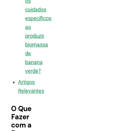
os
cuidados
específicos
ao
produzir
biomassa
de
banana
verde?
Artigos
Relevantes
O Que
Fazer
com a