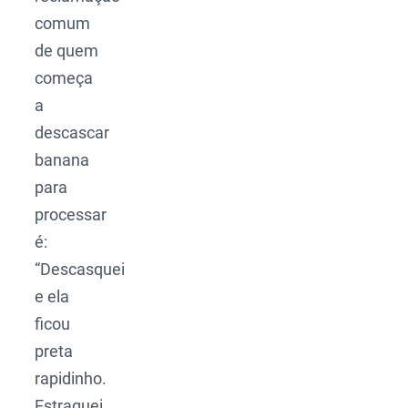
comum
de quem
começa
a
descascar
banana
para
processar
é:
“Descasquei
e ela
ficou
preta
rapidinho.
Estraguei