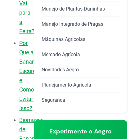
Vai
Manejo de Plantas Daninhas
para
a
Manejo Integrado de Pragas
Feira?
Máquinas Agricolas
Por
Que a
Mercado Agrícola
Banana
Novidades Aegro
Escurece
e
Planejamento Agrícola
Como
Evitar
Seguranca
Isso?
Biomassa
de
Experimente o Aegro
Banana