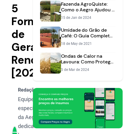
Fazenda AgroQuiste:
5
Como o Aegro Ajudou a
Transformar Informação
Formas
15 de Jan de 2024
em Lucro
Umidade do Grão de
de
Café: O Guia Completo
para Secagem e
Gerar
18 de May de 2021
Qualidade
Renda
Ondas de Calor na
Lavoura: Como Proteger
Soja e Milho do Estresse
[2025]
5 de Mar de 2024
Climático
Redação Aegro
Equipe de
especialistas
da Aegro,
dedicada a