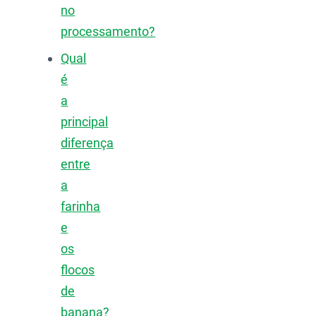
no
processamento?
Qual
é
a
principal
diferença
entre
a
farinha
e
os
flocos
de
banana?