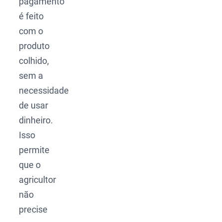
pagamento
é feito
com o
produto
colhido,
sem a
necessidade
de usar
dinheiro.
Isso
permite
que o
agricultor
não
precise