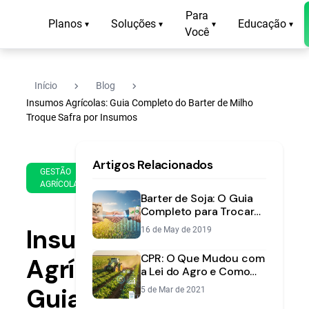
Para
Planos
Soluções
Educação
▾
▾
▾
▾
Você
navigate_next
navigate_next
Início
Blog
Insumos Agrícolas: Guia Completo do Barter de Milho
Troque Safra por Insumos
20
15
Artigos Relacionados
de
min
GESTÃO
Jan
AGRÍCOLA
de
de
Barter de Soja: O Guia
leitura
2020
Completo para Trocar
sua Safra por Insumos
Insumos
16 de May de 2019
CPR: O Que Mudou com
Agrícolas:
a Lei do Agro e Como
Isso Afeta Você,
Guia
5 de Mar de 2021
Produtor Rural