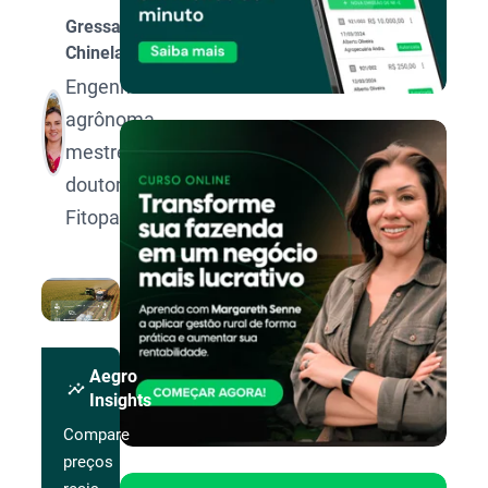
Gressa
Chinelato
Engenheira
agrônoma,
mestre e
doutora em
Fitopatologia.
Aegro
insights
Insights
Compare
preços