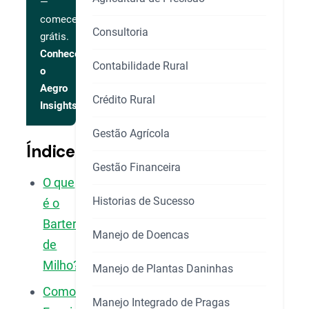
—
comece
Consultoria
grátis.
Conhecer
Contabilidade Rural
o
Aegro
Crédito Rural
Insights
Gestão Agrícola
Índice
Gestão Financeira
O que
Historias de Sucesso
é o
Barter
Manejo de Doencas
de
Milho?
Manejo de Plantas Daninhas
Como
Manejo Integrado de Pragas