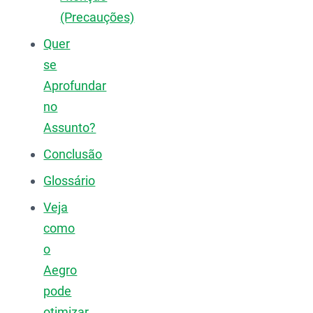
(Precauções)
Quer
se
Aprofundar
no
Assunto?
Conclusão
Glossário
Veja
como
o
Aegro
pode
otimizar