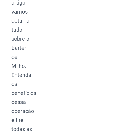
artigo,
vamos
detalhar
tudo
sobre o
Barter
de
Milho.
Entenda
os
benefícios
dessa
operação
e tire
todas as