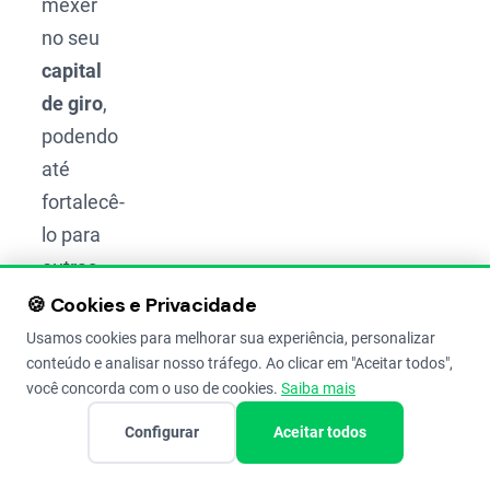
mexer
no seu
capital
de giro
,
podendo
até
fortalecê-
lo para
outras
necessidades.
🍪 Cookies e Privacidade
Usamos cookies para melhorar sua experiência, personalizar
Historicamente,
conteúdo e analisar nosso tráfego. Ao clicar em "Aceitar todos",
você concorda com o uso de cookies.
Saiba mais
essa
prática
Configurar
Aceitar todos
lembra o