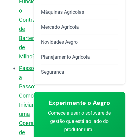
Funciona
o
Máquinas Agricolas
Contrato
Mercado Agrícola
de
Barter
Novidades Aegro
de
Milho?
Planejamento Agrícola
Passo
Seguranca
a
Passo:
Como
Experimente o Aegro
Iniciar
Comece a usar o software de
uma
gestão que está ao lado do
Operação
produtor rural.
de