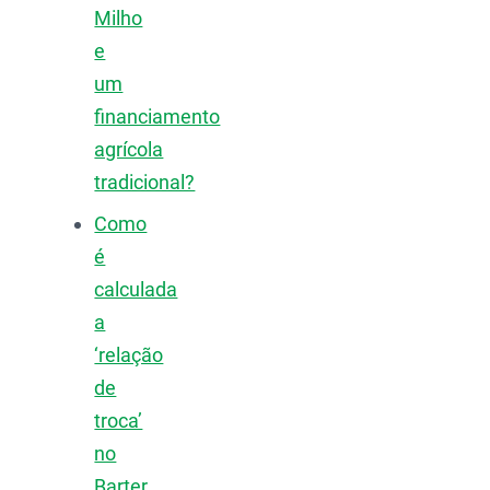
Milho
e
um
financiamento
agrícola
tradicional?
Como
é
calculada
a
‘relação
de
troca’
no
Barter