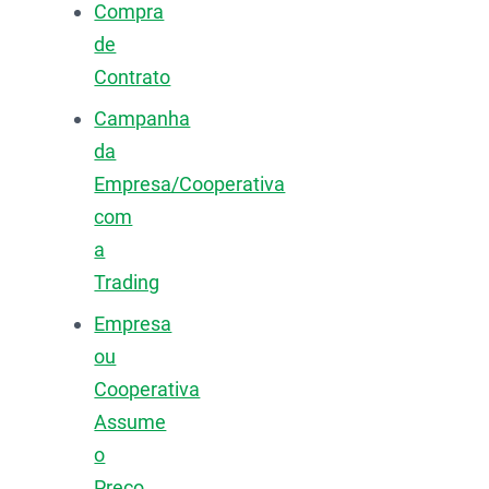
Compra
de
Contrato
Campanha
da
Empresa/Cooperativa
com
a
Trading
Empresa
ou
Cooperativa
Assume
o
Preço