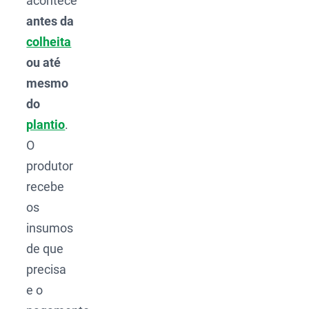
acontece
antes da
colheita
ou até
mesmo
do
plantio
.
O
produtor
recebe
os
insumos
de que
precisa
e o