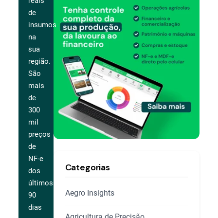
reais
de
insumos
na
sua
região.
São
mais
de
300
mil
preços
de
NF-e
Categorias
dos
últimos
Aegro Insights
90
dias
Agricultura de Precisão