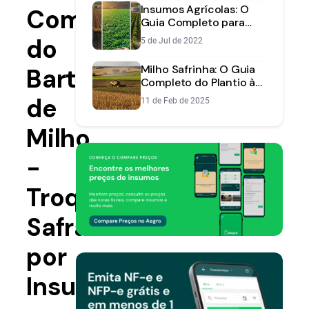
Insumos Agrícolas: O
Completo
Guia Completo para
Comprar e Gerenciar
do
5 de Jul de 2022
com Eficiência
Milho Safrinha: O Guia
Barter
Completo do Plantio à
Colheita Lucrativa
de
11 de Feb de 2025
Milho
-
Troque
Safra
por
Insumos