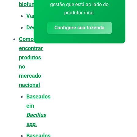
biofungicidas
gestão que está ao lado do
produtor rural.
Vantagens
Desvantagens
Configure sua fazenda
Como
encontrar
produtos
no
mercado
nacional
Baseados
em
Bacillus
spp.
Baseados