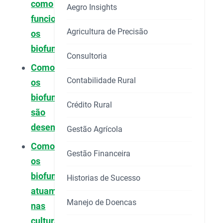
como
Aegro Insights
funcionam
Agricultura de Precisão
os
biofungicidas?
Consultoria
Como
Contabilidade Rural
os
biofungicidas
Crédito Rural
são
desenvolvidos?
Gestão Agrícola
Como
Gestão Financeira
os
biofungicidas
Historias de Sucesso
atuam
Manejo de Doencas
nas
culturas?