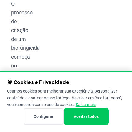
O
processo
de
criação
de um
biofungicida
começa
no
próprio
🍪 Cookies e Privacidade
campo.
Usamos cookies para melhorar sua experiência, personalizar
Os
conteúdo e analisar nosso tráfego. Ao clicar em "Aceitar todos",
microrganismos
você concorda com o uso de cookies.
Saiba mais
utilizados
Configurar
Aceitar todos
são
encontrados