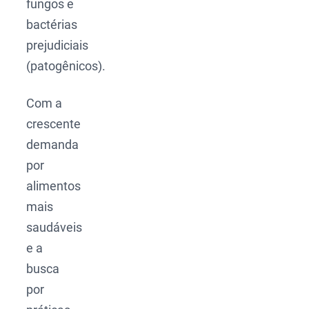
fungos e
bactérias
prejudiciais
(patogênicos).
Com a
crescente
demanda
por
alimentos
mais
saudáveis
e a
busca
por