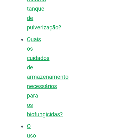
tanque
de
pulverização?
Quais
os
cuidados
de
armazenamento
necessários
para
os
biofungicidas?
O
uso