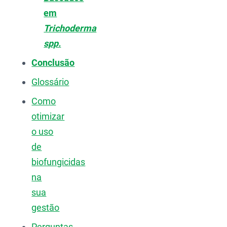
em
Trichoderma
spp.
Conclusão
Glossário
Como
otimizar
o uso
de
biofungicidas
na
sua
gestão
Perguntas