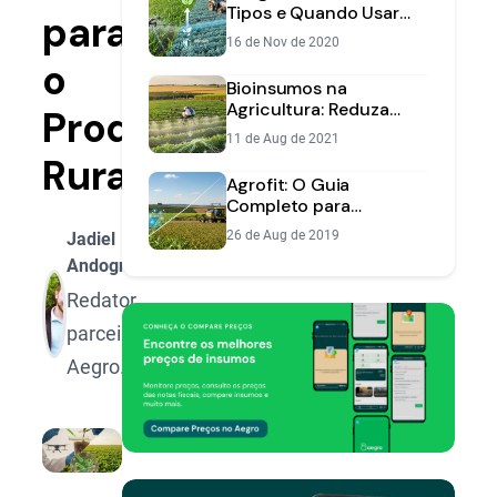
Tipos e Quando Usar
para
Cada Um | Aegro
16 de Nov de 2020
o
Bioinsumos na
Agricultura: Reduza
Produtor
Custos e Aumente
11 de Aug de 2021
Produtividade
Rural
Agrofit: O Guia
Completo para
Consultar Defensivos
26 de Aug de 2019
Jadiel
Agrícolas no MAPA
Andognini
Redator
parceiro
Aegro.