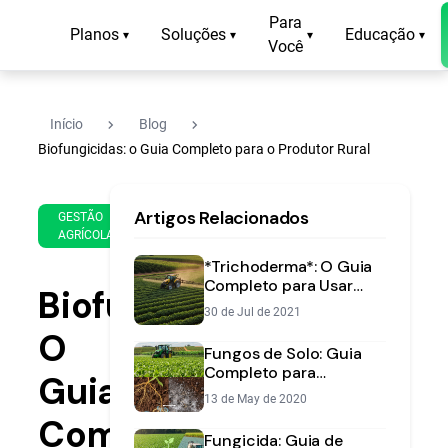
Para
Planos
Soluções
Educação
▾
▾
▾
▾
Você
navigate_next
navigate_next
Início
Blog
Biofungicidas: o Guia Completo para o Produtor Rural
1 de
13
Artigos Relacionados
Oct
min
GESTÃO
AGRÍCOLA
de
de
2021
leitura
*Trichoderma*: O Guia
Completo para Usar
Biofungicidas:
Este Fungo a Favor da
30 de Jul de 2021
Sua Lavoura
O
Fungos de Solo: Guia
Completo para
Guia
Identificar e Proteger
13 de May de 2020
sua Lavoura
Completo
Fungicida: Guia de