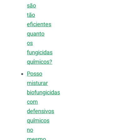
são
tão
eficientes
quanto
os
fungicidas
químicos?
Posso
misturar
biofungicidas
com
defensivos
químicos
no
mesmo