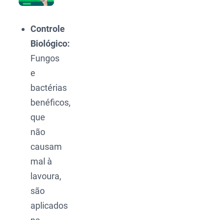
Controle
Biológico:
Fungos
e
bactérias
benéficos,
que
não
causam
mal à
lavoura,
são
aplicados