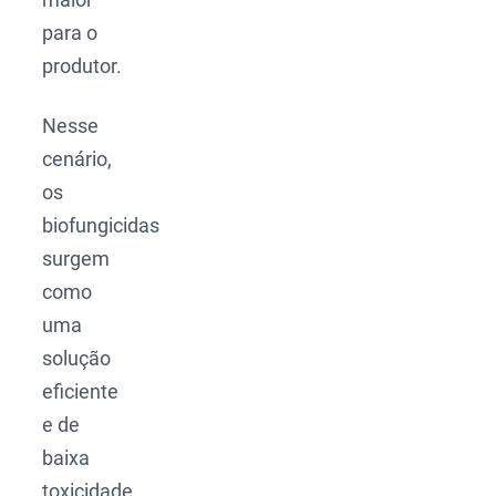
para o
produtor.
Nesse
cenário,
os
biofungicidas
surgem
como
uma
solução
eficiente
e de
baixa
toxicidade.