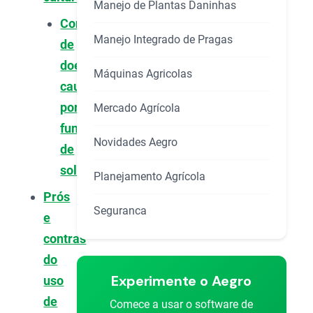
Manejo de Plantas Daninhas
Controle
Manejo Integrado de Pragas
de
doenças
Máquinas Agricolas
causadas
por
Mercado Agrícola
fungos
Novidades Aegro
de
solo
Planejamento Agrícola
Prós
Seguranca
e
contras
do
Experimente o Aegro
uso
de
Comece a usar o software de