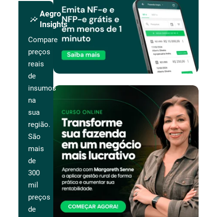
Aegro
insights
Insights
Compare
preços
reais
de
insumos
na
sua
região.
São
mais
de
300
mil
preços
de