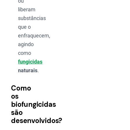
ou
liberam
substâncias
que o
enfraquecem,
agindo
como
fungicidas
naturais
.
Como
os
biofungicidas
são
desenvolvidos?