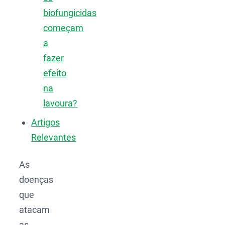
biofungicidas
começam
a
fazer
efeito
na
lavoura?
Artigos
Relevantes
As
doenças
que
atacam
as