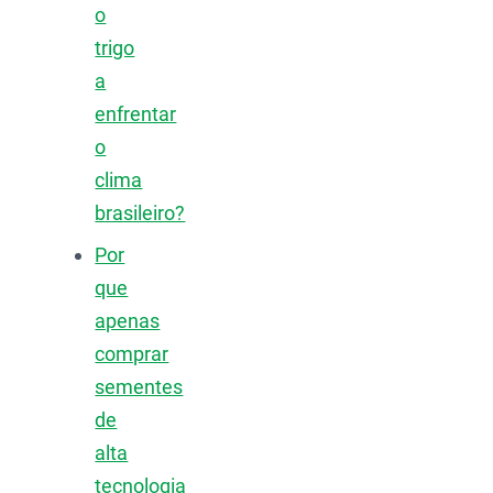
o
trigo
a
enfrentar
o
clima
brasileiro?
Por
que
apenas
comprar
sementes
de
alta
tecnologia