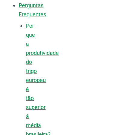
Perguntas
Frequentes
Por
que
a
produtividade
do
trigo
europeu
é
tão
superior
à
média
brasileira?