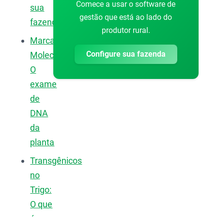
Comece a usar o software de
sua
gestão que está ao lado do
fazenda?
produtor rural.
Marcadores
Configure sua fazenda
Moleculares:
O
exame
de
DNA
da
planta
Transgênicos
no
Trigo:
O que