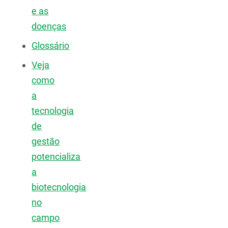
e as
doenças
Glossário
Veja
como
a
tecnologia
de
gestão
potencializa
a
biotecnologia
no
campo