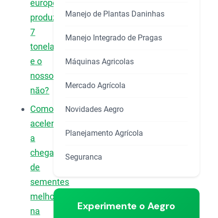
europeu
Manejo de Plantas Daninhas
produz
7
Manejo Integrado de Pragas
toneladas
e o
Máquinas Agricolas
nosso
Mercado Agrícola
não?
Como
Novidades Aegro
acelerar
Planejamento Agrícola
a
chegada
Seguranca
de
sementes
melhores
Experimente o Aegro
na