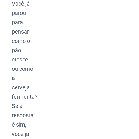
Você já
parou
para
pensar
como o
pão
cresce
ou como
a
cerveja
fermenta?
Se a
resposta
é sim,
você já