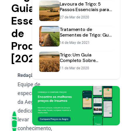
Lavoura de Trigo: 5
Guia
Passos Essenciais para
Garantir uma Safra de
Essencial
27 de Mar de 2020
Sucesso
Tratamento de
de
Sementes de Trigo: Guia
Completo para Proteger
Produtividade
14 de May de 2021
sua Lavoura
[2025]
Trigo: Um Guia
Completo Sobre
Produção, Tipos e
11 de Mar de 2020
Mercado no Brasil
Redação Aegro
Equipe de
especialistas
da Aegro,
dedicada a
levar
conhecimento,