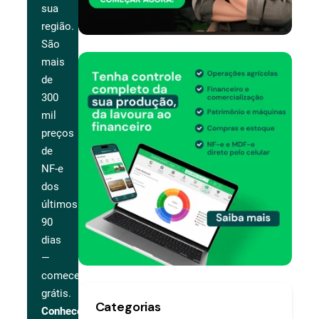
sua
região.
São
mais
de
300
mil
preços
de
NF-e
dos
últimos
90
dias
—
comece
grátis.
Categorias
Conhecer