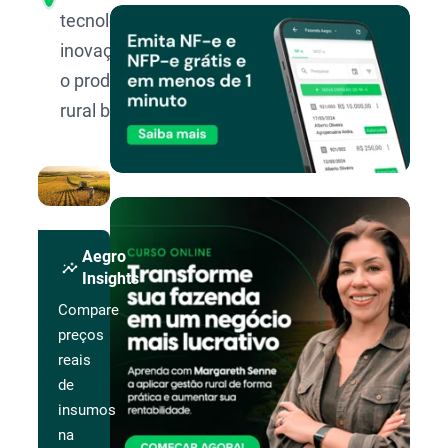
tecnologia e
inovação para
o produtor
rural brasileiro.
Aegro
insights
Insights
Compare
preços
reais
de
insumos
na