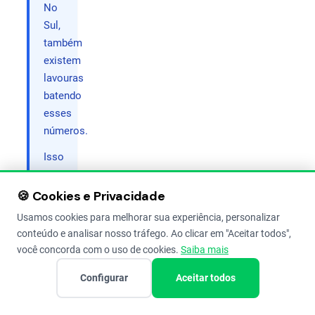
No
Sul,
também
existem
lavouras
batendo
esses
números.
Isso
prova
que
🍪 Cookies e Privacidade
o
Usamos cookies para melhorar sua experiência, personalizar
potencial
conteúdo e analisar nosso tráfego. Ao clicar em "Aceitar todos",
genético
você concorda com o uso de cookies.
Saiba mais
existe.
Configurar
Aceitar todos
O
que