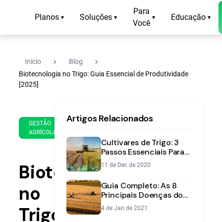
Para
Planos
Soluções
Educação
▾
▾
▾
▾
Você
navigate_next
navigate_next
Início
Blog
Biotecnologia no Trigo: Guia Essencial de Produtividade
[2025]
16
11
Artigos Relacionados
de
min
GESTÃO
Apr
AGRÍCOLA
de
de
Cultivares de Trigo: 3
leitura
2025
Passos Essenciais Para a
Escolha Certa
Biotecnologia
11 de Dec de 2020
Guia Completo: As 8
no
Principais Doenças do
Trigo e Como Fazer o
Trigo:
4 de Jan de 2021
Manejo Correto