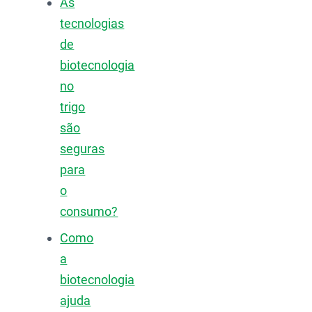
As
tecnologias
de
biotecnologia
no
trigo
são
seguras
para
o
consumo?
Como
a
biotecnologia
ajuda