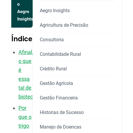
o
Aegro Insights
Aegro
Insights
Agricultura de Precisão
Índice
Consultoria
Afinal,
Contabilidade Rural
o que
Crédito Rural
é
essa
Gestão Agrícola
tal de
biotecnologia?
Gestão Financeira
Por
Historias de Sucesso
que o
trigo
Manejo de Doencas