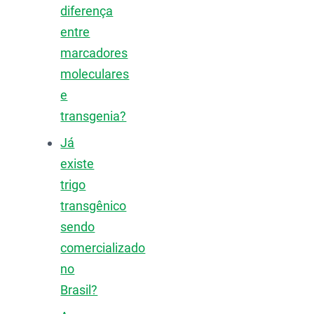
diferença
entre
marcadores
moleculares
e
transgenia?
Já
existe
trigo
transgênico
sendo
comercializado
no
Brasil?