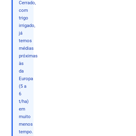
Cerrado,
com
trigo
irrigado,
já
temos
médias
próximas
às
da
Europa
(5 a
6
t/ha)
em
muito
menos
tempo.