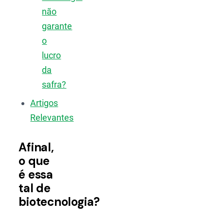
não
garante
o
lucro
da
safra?
Artigos
Relevantes
Afinal,
o que
é essa
tal de
biotecnologia?