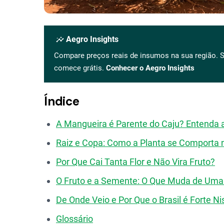
insights
Aegro Insights
Compare preços reais de insumos na sua região. S
comece grátis.
Conhecer o Aegro Insights
Índice
A Mangueira é Parente do Caju? Entenda a
Raiz e Copa: Como a Planta se Comporta 
Por Que Cai Tanta Flor e Não Vira Fruto?
O Fruto e a Semente: O Que Muda de Uma
De Onde Veio e Por Que o Brasil é Forte Ni
Glossário