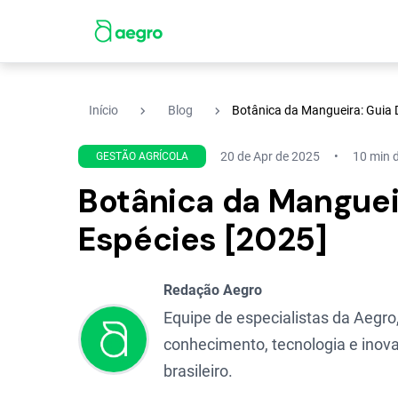
navigate_next
navigate_next
Início
Blog
Botânica da Mangueira: Guia D
20 de Apr de 2025
10 min d
GESTÃO AGRÍCOLA
Botânica da Mangueir
Espécies [2025]
Redação Aegro
Equipe de especialistas da Aegro,
conhecimento, tecnologia e inova
brasileiro.