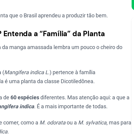
nta que o Brasil aprendeu a produzir tão bem.
 Entenda a “Família” da Planta
lha da manga amassada lembra um pouco o cheiro do
 (
Mangifera indica L.
) pertence à família
la é uma planta da classe Dicotiledônea.
ca de
60 espécies
diferentes. Mas atenção aqui: a que a
ngifera indica
. É a mais importante de todas.
de comer, como a
M. odorata
ou a
M. sylvatica
, mas para
dica
.