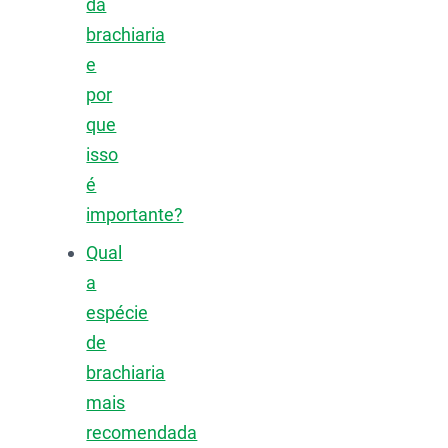
da
brachiaria
e
por
que
isso
é
importante?
Qual
a
espécie
de
brachiaria
mais
recomendada