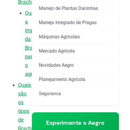
Brachiaria?
Manejo de Plantas Daninhas
Qual
a
Manejo Integrado de Pragas
importância
Máquinas Agricolas
da
Brachiaria
Mercado Agrícola
para
o
Novidades Aegro
agronegócio?
Planejamento Agrícola
Quais
são
Seguranca
os
tipos
de
Experimente o Aegro
Brachiaria?