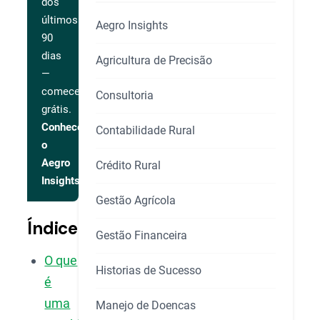
dos
últimos
Aegro Insights
90
dias
Agricultura de Precisão
—
comece
Consultoria
grátis.
Conhecer
Contabilidade Rural
o
Aegro
Crédito Rural
Insights
Gestão Agrícola
Índice
Gestão Financeira
O que
Historias de Sucesso
é
uma
Manejo de Doencas