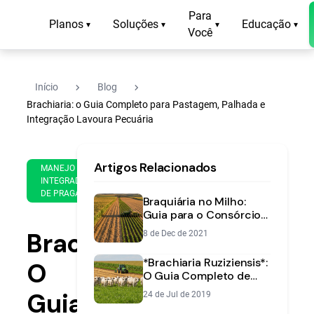
Para
Planos
Soluções
Educação
▾
▾
▾
▾
Você
navigate_next
navigate_next
Início
Blog
Brachiaria: o Guia Completo para Pastagem, Palhada e
Integração Lavoura Pecuária
25
19
Artigos Relacionados
de
MANEJO
min
Jan
INTEGRADO
de
DE PRAGAS
de
Braquiária no Milho:
leitura
2025
Guia para o Consórcio
Ideal | Aegro
Brachiaria:
8 de Dec de 2021
*Brachiaria Ruziziensis*:
O
O Guia Completo de
Manejo para Lavoura e
Guia
24 de Jul de 2019
Pecuária