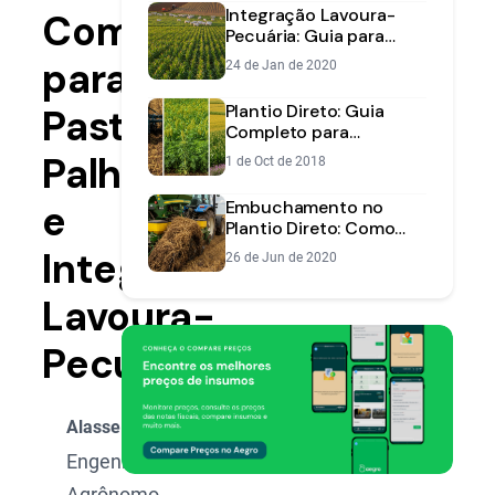
Integração Lavoura-
Completo
Pecuária: Guia para
Aumentar
para
24 de Jan de 2020
Produtividade
Plantio Direto: Guia
Pastagem,
Completo para
Aumentar a
Palhada
1 de Oct de 2018
Produtividade e Cuidar
do Solo
e
Embuchamento no
Plantio Direto: Como
Evitar Paradas e Perdas
Integração
26 de Jun de 2020
Lavoura-
Pecuária
Alasse Oliveira
Engenheiro
Agrônomo,