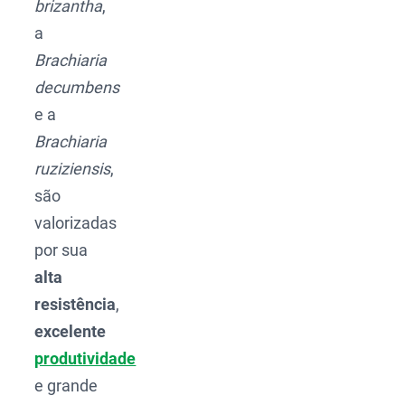
brizantha
,
a
Brachiaria
decumbens
e a
Brachiaria
ruziziensis
,
são
valorizadas
por sua
alta
resistência
,
excelente
produtividade
e grande