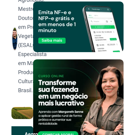
Mestre e
Doutorando
em Produção
Vegetal pela
(ESALQ/USP).
Especialista
em Manejo e
Produção de
Culturas no
Brasil.
Aegro