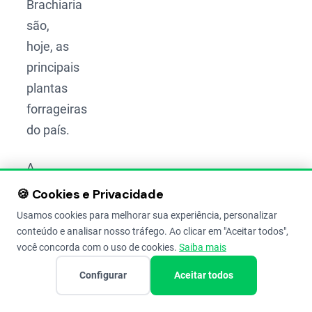
Brachiaria
são,
hoje, as
principais
plantas
forrageiras
do país.
A
chegada
🍪 Cookies e Privacidade
do
Usamos cookies para melhorar sua experiência, personalizar
braquiarão
conteúdo e analisar nosso tráfego. Ao clicar em "Aceitar todos",
você concorda com o uso de cookies.
Saiba mais
(
Brachiaria
brizantha
Configurar
Aceitar todos
cv.