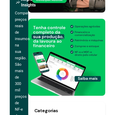
insights
Insights
Compare
preços
reais
de
insumos
na
sua
região.
São
mais
de
300
mil
preços
de
NF-e
Categorias