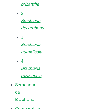
brizantha
2.
Brachiaria
decumbens
3.
Brachiaria
humidicola
4.
Brachiaria
ruziziensis
Semeadura
da
Brachiaria
Comparativo