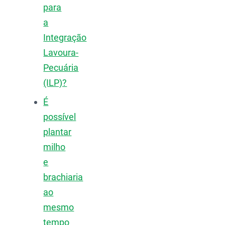
para
a
Integração
Lavoura-
Pecuária
(ILP)?
É
possível
plantar
milho
e
brachiaria
ao
mesmo
tempo