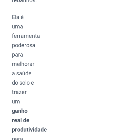
rebanhos.
Ela é
uma
ferramenta
poderosa
para
melhorar
a saúde
do solo e
trazer
um
ganho
real de
produtividade
para