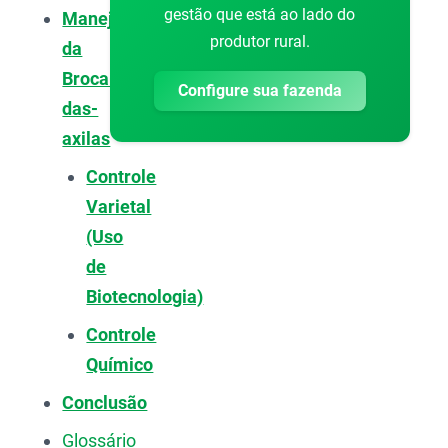
gestão que está ao lado do
Manejo
produtor rural.
da
Broca-
Configure sua fazenda
das-
axilas
Controle
Varietal
(Uso
de
Biotecnologia)
Controle
Químico
Conclusão
Glossário