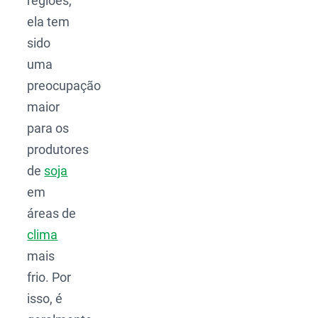
regiões,
ela tem
sido
uma
preocupação
maior
para os
produtores
de
soja
em
áreas de
clima
mais
frio. Por
isso, é