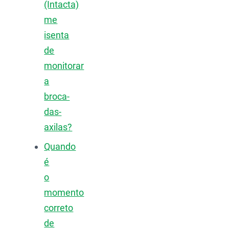
(Intacta)
me
isenta
de
monitorar
a
broca-
das-
axilas?
Quando
é
o
momento
correto
de