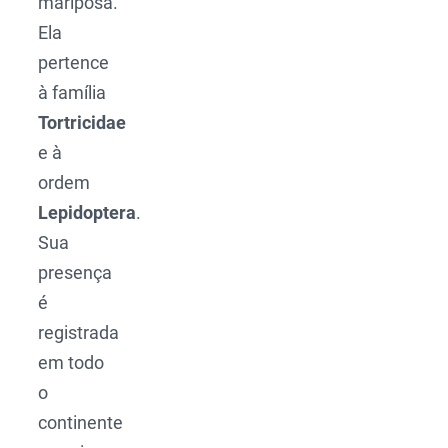
mariposa.
Ela
pertence
à família
Tortricidae
e à
ordem
Lepidoptera
.
Sua
presença
é
registrada
em todo
o
continente