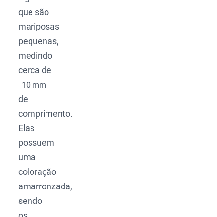
que são
mariposas
pequenas,
medindo
cerca de
10 mm
de
comprimento.
Elas
possuem
uma
coloração
amarronzada,
sendo
os