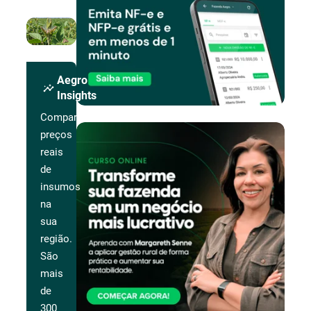
Aegro
insights
Insights
Compare
preços
reais
de
insumos
na
sua
região.
São
mais
de
300