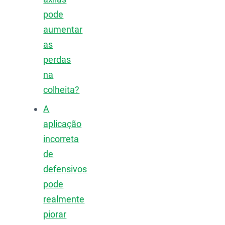
pode
aumentar
as
perdas
na
colheita?
A
aplicação
incorreta
de
defensivos
pode
realmente
piorar