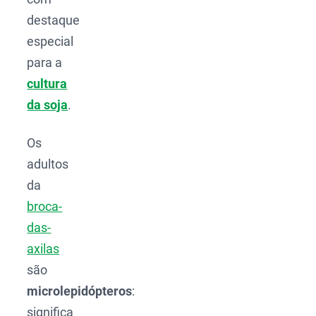
destaque
especial
para a
cultura
da soja
.
Os
adultos
da
broca-
das-
axilas
são
microlepidópteros
:
significa