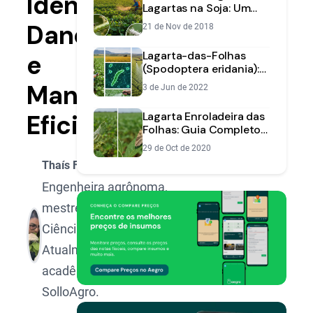
Identificação,
Lagartas na Soja: Um
Guia Prático para Sua
Danos
21 de Nov de 2018
Lavoura
Lagarta-das-Folhas
e
(Spodoptera eridania):
Identificação e
Manejo
3 de Jun de 2022
Controle
Eficiente
Lagarta Enroladeira das
Folhas: Guia Completo
de Identificação e
29 de Oct de 2020
Manejo
Thaís Fagundes Matioli
Engenheira agrônoma,
mestre e doutora em
Ciências/Entomologia.
Atualmente na gestão
acadêmica do
SolloAgro.