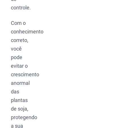
controle.
Com o
conhecimento
correto,
você
pode
evitar o
crescimento
anormal
das
plantas
de soja,
protegendo
a sua