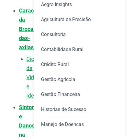
Aegro Insights
Características
Agricultura de Precisão
da
Broca-
Consultoria
das-
axilas
Contabilidade Rural
Ciclo
Crédito Rural
de
Vida
Gestão Agrícola
e
Gestão Financeira
Identificação
Sintomas
Historias de Sucesso
e
Manejo de Doencas
Danos
na