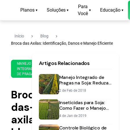
Para
Planos
Soluções
Educação
▾
▾
▾
▾
Você
navigate_next
navigate_next
Início
Blog
Broca das Axilas: Identificação, Danos e Manejo Eficiente
30
13
Artigos Relacionados
de
MANEJO
min
Apr
INTEGRADO
de
DE PRAGAS
de
Manejo Integrado de
leitura
2021
Pragas na Soja: Reduza
Custos e Aumente
Broca-
2 de Feb de 2018
Produtividade
Inseticidas para Soja:
das-
Como Fazer o Manejo
Certo para a Sua
axilas:
4 de Jan de 2019
Lavoura
Controle Biológico de