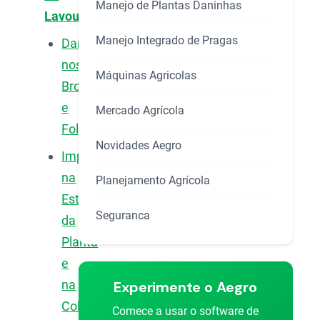
Manejo de Plantas Daninhas
Lavoura
Manejo Integrado de Pragas
Danos
nos
Máquinas Agricolas
Brotos
e
Mercado Agrícola
Folhas
Novidades Aegro
Impacto
na
Planejamento Agrícola
Estrutura
Seguranca
da
Planta
e
na
Experimente o Aegro
Colheita
Comece a usar o software de