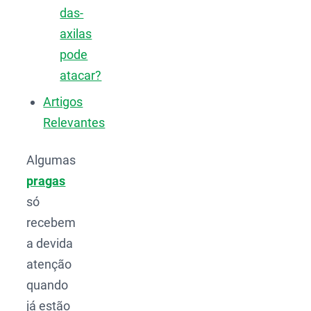
das-
axilas
pode
atacar?
Artigos
Relevantes
Algumas
pragas
só
recebem
a devida
atenção
quando
já estão