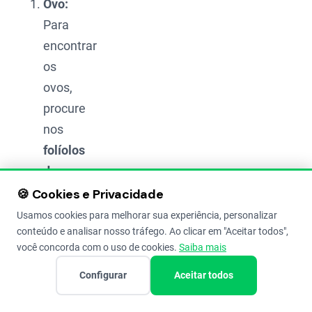
Ovo:
Para
encontrar
os
ovos,
procure
nos
folíolos
dos
brotos
🍪 Cookies e Privacidade
mais
Usamos cookies para melhorar sua experiência, personalizar
conteúdo e analisar nosso tráfego. Ao clicar em "Aceitar todos",
novos
você concorda com o uso de cookies.
Saiba mais
da
soja
.
Configurar
Aceitar todos
Eles