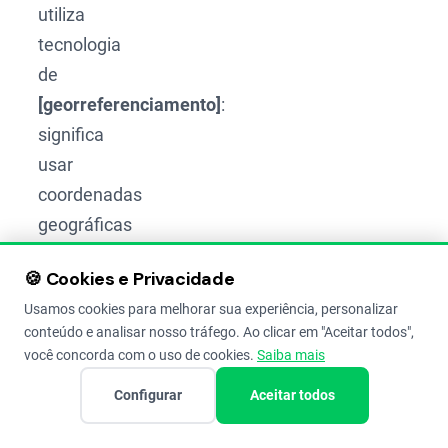
utiliza
tecnologia
de
[georreferenciamento]
:
significa
usar
coordenadas
geográficas
para
🍪 Cookies e Privacidade
localizar
Usamos cookies para melhorar sua experiência, personalizar
sua
conteúdo e analisar nosso tráfego. Ao clicar em "Aceitar todos",
propriedade
você concorda com o uso de cookies.
Saiba mais
com
Configurar
Aceitar todos
precisão.
O