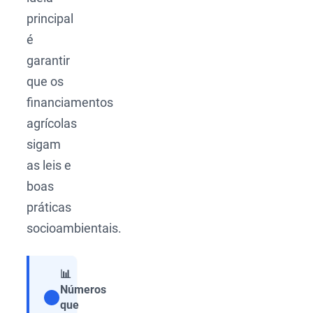
principal
é
garantir
que os
financiamentos
agrícolas
sigam
as leis e
boas
práticas
socioambientais.
📊
Números
que
Compartilhar