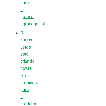
para
o
grande
agronegócio?
O
bureau
verde
está
criando
novas
leis
ambientais
para
o
produtor