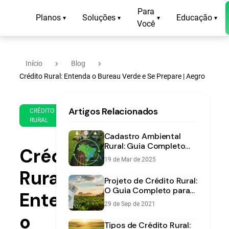
Para
Planos
Soluções
Educação
▾
▾
▾
▾
Você
navigate_next
navigate_next
Início
Blog
Crédito Rural: Entenda o Bureau Verde e Se Prepare | Aegro
8 de
14
Artigos Relacionados
Oct
min
CRÉDITO
RURAL
de
de
2021
leitura
Cadastro Ambiental
Rural: Guia Completo
Crédito
[2025] | Aegro
19 de Mar de 2025
Rural:
Projeto de Crédito Rural:
O Guia Completo para
Entenda
Elaborar o Seu
29 de Sep de 2021
o
Tipos de Crédito Rural: