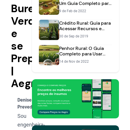
Um Guia Completo para
Bureau
o Produtor
9 de Feb de 2022
Verde
Crédito Rural: Guia para
Acessar Recursos e
e
Investir na Safra
30 de Sep de 2019
se
Penhor Rural: O Guia
Completo para Usar
Prepare
Seus Bens como
14 de Nov de 2022
Garantia de Crédito
|
Aegro
Denise
Prevedel
Sou
engenheira-