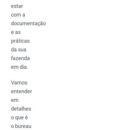
estar
com a
documentação
e as
práticas
da sua
fazenda
em dia.
Vamos
entender
em
detalhes
o que é
o bureau