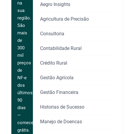
na
Aegro Insights
sua
região.
Agricultura de Precisão
São
mais
Consultoria
de
300
Contabilidade Rural
mil
Crédito Rural
preços
de
Gestão Agrícola
NF-e
dos
Gestão Financeira
últimos
90
Historias de Sucesso
dias
—
Manejo de Doencas
comece
grátis.