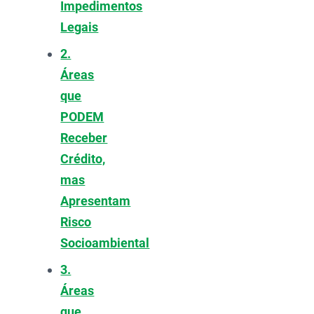
Impedimentos
Legais
2.
Áreas
que
PODEM
Receber
Crédito,
mas
Apresentam
Risco
Socioambiental
3.
Áreas
que