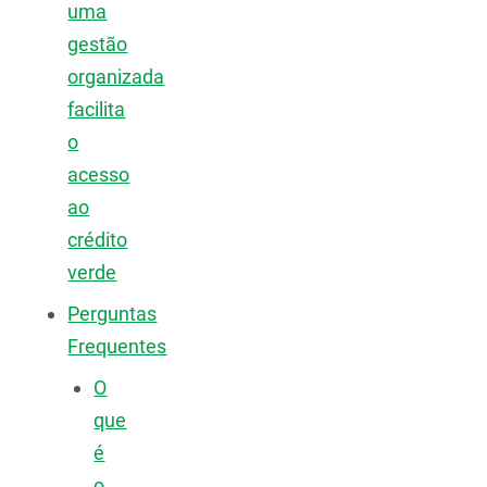
uma
gestão
organizada
facilita
o
acesso
ao
crédito
verde
Perguntas
Frequentes
O
que
é
o