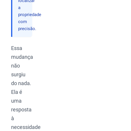
localizar
a
propriedade
com
precisão.
Essa
mudança
não
surgiu
do nada.
Ela é
uma
resposta
à
necessidade