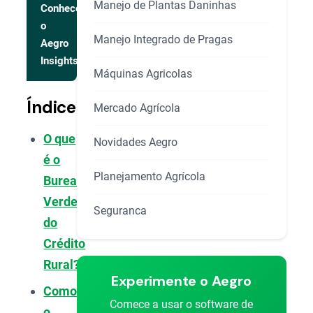
Manejo de Plantas Daninhas
Conhecer
o
Manejo Integrado de Pragas
Aegro
Insights
Máquinas Agricolas
Índice
Mercado Agrícola
O que
Novidades Aegro
é o
Planejamento Agrícola
Bureau
Verde
Seguranca
do
Crédito
Rural?
Experimente o Aegro
Como
Comece a usar o software de
o