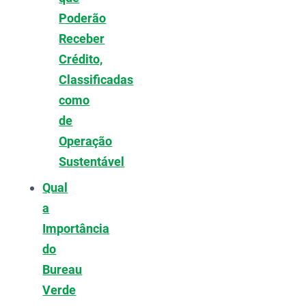
Poderão
Receber
Crédito,
Classificadas
como
de
Operação
Sustentável
Qual
a
Importância
do
Bureau
Verde