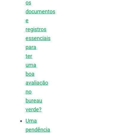
os
documentos
e
registros
essenciais
para
ter
uma
boa
avaliação
no
bureau
verde?
Uma
pendência