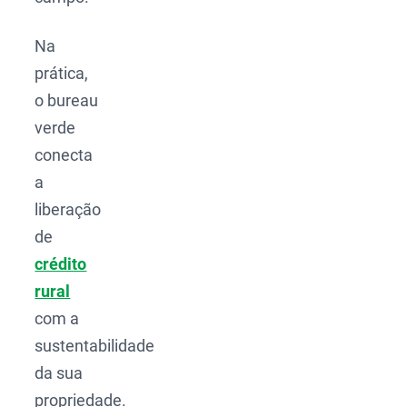
Na
prática,
o bureau
verde
conecta
a
liberação
de
crédito
rural
com a
sustentabilidade
da sua
propriedade.