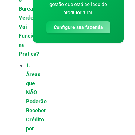
gestão que está ao lado do
Bureau
produtor rural.
Verde
Vai
Configure sua fazenda
Funcionar
na
Prática?
1.
Áreas
que
NÃO
Poderão
Receber
Crédito
por