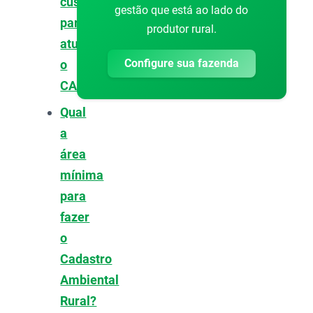
custa
gestão que está ao lado do
para
produtor rural.
atualizar
Configure sua fazenda
o
CAR?
Qual
a
área
mínima
para
fazer
o
Cadastro
Ambiental
Rural?