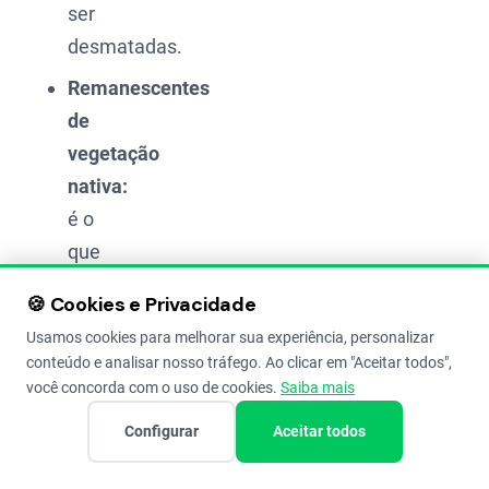
ser
desmatadas.
Remanescentes
de
vegetação
nativa:
é o
que
sobrou
🍪 Cookies e Privacidade
da
Usamos cookies para melhorar sua experiência, personalizar
mata
conteúdo e analisar nosso tráfego. Ao clicar em "Aceitar todos",
original
você concorda com o uso de cookies.
Saiba mais
na
Configurar
Aceitar todos
sua
terra.