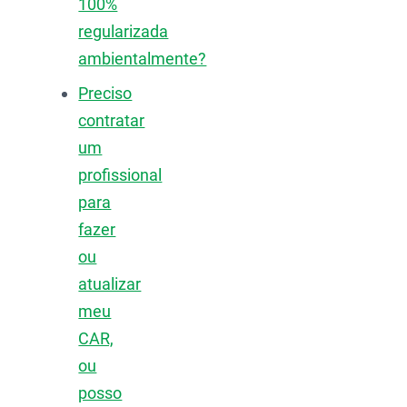
100%
regularizada
ambientalmente?
Preciso
contratar
um
profissional
para
fazer
ou
atualizar
meu
CAR,
ou
posso