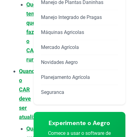
Manejo de Plantas Daninhas
Quem
tem
Manejo Integrado de Pragas
que
fazer
Máquinas Agricolas
o
Mercado Agrícola
CAR
rural?
Novidades Aegro
Quando
Planejamento Agrícola
o
CAR
Seguranca
deve
ser
atualizado?
Experimente o Aegro
Quanto
Comece a usar o software de