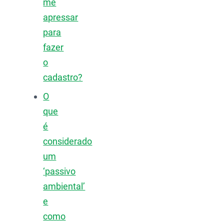
me
apressar
para
fazer
o
cadastro?
O
que
é
considerado
um
‘passivo
ambiental’
e
como