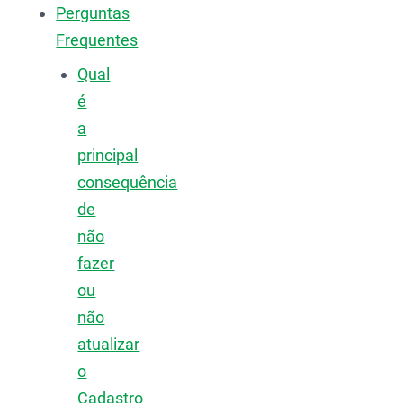
Perguntas
Frequentes
Qual
é
a
principal
consequência
de
não
fazer
ou
não
atualizar
o
Cadastro