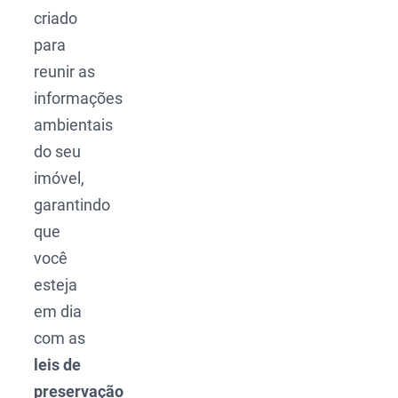
criado
para
reunir as
informações
ambientais
do seu
imóvel,
garantindo
que
você
esteja
em dia
com as
leis de
preservação