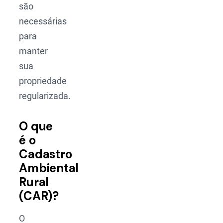
são
necessárias
para
manter
sua
propriedade
regularizada.
O que
é o
Cadastro
Ambiental
Rural
(CAR)?
O