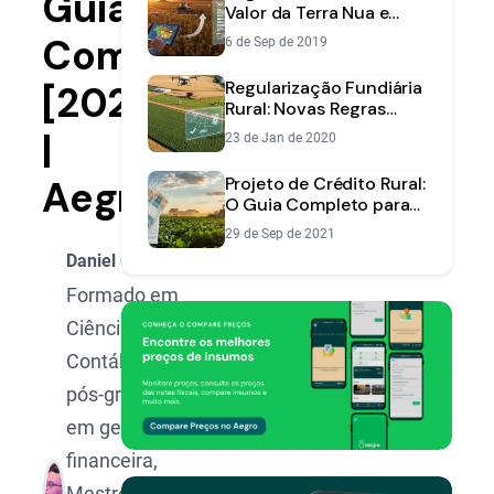
Guia
Valor da Terra Nua e
Dicas para Declarar
Completo
6 de Sep de 2019
Certo
Regularização Fundiária
[2025]
Rural: Novas Regras
para Legalizar sua Terra
|
23 de Jan de 2020
Aegro
Projeto de Crédito Rural:
O Guia Completo para
Elaborar o Seu
29 de Sep de 2021
Daniel Oliveira
Formado em
Ciências
Contábeis,
pós-graduado
em gestão
financeira,
Mestre em