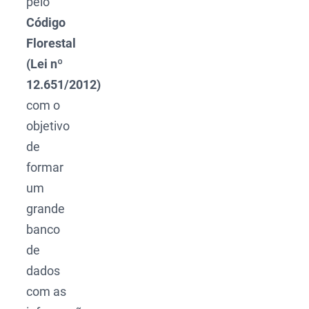
pelo
Código
Florestal
(Lei nº
12.651/2012)
com o
objetivo
de
formar
um
grande
banco
de
dados
com as