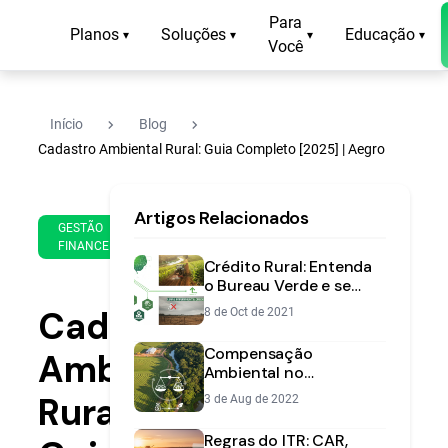
Para
Planos
Soluções
Educação
▾
▾
▾
▾
Você
navigate_next
navigate_next
Início
Blog
Cadastro Ambiental Rural: Guia Completo [2025] | Aegro
19
16
Artigos Relacionados
de
min
GESTÃO
Mar
FINANCEIRA
de
de
Crédito Rural: Entenda
leitura
2025
o Bureau Verde e se
Prepare | Aegro
Cadastro
8 de Oct de 2021
Compensação
Ambiental
Ambiental no
Agronegócio: Um Guia
Rural:
3 de Aug de 2022
Prático para o Produtor
Rural
Regras do ITR: CAR,