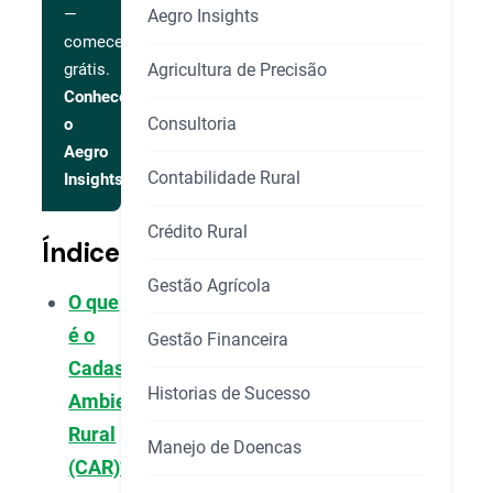
—
Aegro Insights
comece
Agricultura de Precisão
grátis.
Conhecer
Consultoria
o
Aegro
Contabilidade Rural
Insights
Crédito Rural
Índice
Gestão Agrícola
O que
é o
Gestão Financeira
Cadastro
Historias de Sucesso
Ambiental
Rural
Manejo de Doencas
(CAR)?