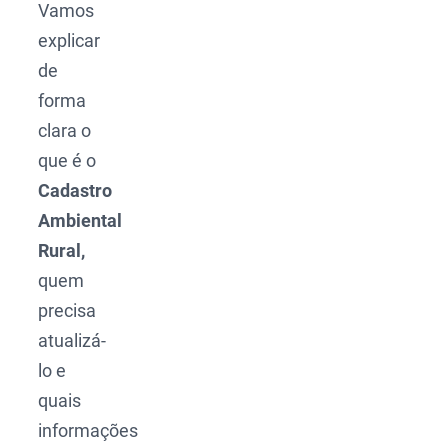
Vamos
explicar
de
forma
clara o
que é o
Cadastro
Ambiental
Rural,
quem
precisa
atualizá-
lo e
quais
informações