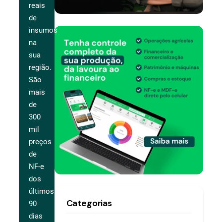
reais
de
insumos
na
sua
região.
São
mais
de
300
mil
preços
de
NF-e
dos
últimos
Categorias
90
dias