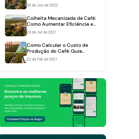
Método Ideal
20 de Jun de 2022
Colheita Mecanizada de Café:
Como Aumentar Eficiência e
Reduzir Custos
20 de Jul de 2021
Como Calcular o Custo de
Produção do Café: Guia
Completo e Prático
23 de Feb de 2021