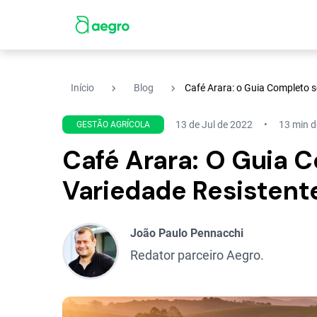
navigate_next
navigate_next
Início
Blog
Café Arara: o Guia Completo s
13 de Jul de 2022
13 min de
GESTÃO AGRÍCOLA
Café Arara: O Guia 
Variedade Resistente
João Paulo Pennacchi
Redator parceiro Aegro.