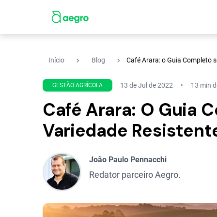
navigate_next
navigate_next
Início
Blog
Café Arara: o Guia Completo s
13 de Jul de 2022
13 min de
GESTÃO AGRÍCOLA
Café Arara: O Guia 
Variedade Resistente
João Paulo Pennacchi
Redator parceiro Aegro.