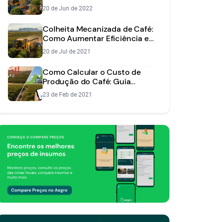
Método Ideal
20 de Jun de 2022
Colheita Mecanizada de Café:
Como Aumentar Eficiência e
Reduzir Custos
20 de Jul de 2021
Como Calcular o Custo de
Produção do Café: Guia
Completo e Prático
23 de Feb de 2021