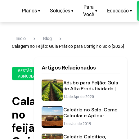
Para
Planos
Soluções
Educação
▾
▾
▾
▾
Você
navigate_next
navigate_next
Início
Blog
Calagem no Feijão: Guia Prático para Corrigir o Solo [2025]
20
12
Artigos Relacionados
de
min
GESTÃO
Mar
AGRÍCOLA
de
de
Adubo para Feijão: Guia
leitura
2025
de Alta Produtividade |
Aegro
Calagem
14 de Apr de 2020
Calcário no Solo: Como
no
Calcular e Aplicar
[2025] | Aegro
feijão:
1 de Jul de 2019
Calcário Calcítico,