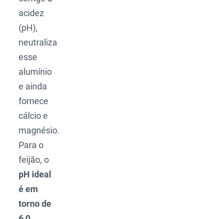
acidez
(pH),
neutraliza
esse
alumínio
e ainda
fornece
cálcio e
magnésio.
Para o
feijão, o
pH ideal
é em
torno de
6,0
.