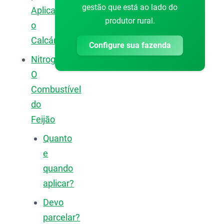
gestão que está ao lado do
Aplicar
produtor rural.
o
Calcário?
Configure sua fazenda
Nitrogênio:
O
Combustível
do
Feijão
Quanto
e
quando
aplicar?
Devo
parcelar?