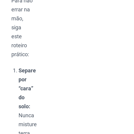
Para não
errar na
mão,
siga
este
roteiro
prático:
Separe
por
“cara”
do
solo:
Nunca
misture
terra