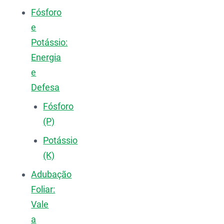
Fósforo
e
Potássio:
Energia
e
Defesa
Fósforo
(P)
Potássio
(K)
Adubação
Foliar:
Vale
a