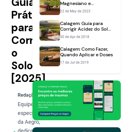
Guia
Magnesiano e
Dolomítico: Qual Usar
Prático
22 de May de 2023
na Sua Lavoura?
Calagem: Guia para
para
Corrigir Acidez do Solo
e Aumentar
Corrigir
30 de Apr de 2018
Produtividade
o
Calagem: Como Fazer,
Quando Aplicar e Doses
Solo
17 de Jul de 2019
[2025]
Redação Aegro
Equipe de
especialistas
da Aegro,
dedicada a