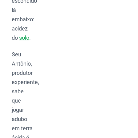
escondido
lá
embaixo:
acidez
do
solo
.
Seu
Antônio,
produtor
experiente,
sabe
que
jogar
adubo
em terra
ácida é