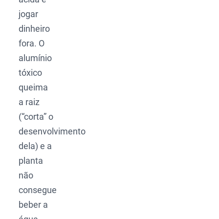
jogar
dinheiro
fora. O
alumínio
tóxico
queima
a raiz
(“corta” o
desenvolvimento
dela) e a
planta
não
consegue
beber a