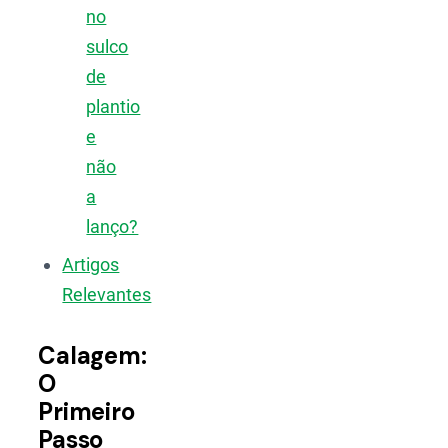
no
sulco
de
plantio
e
não
a
lanço?
Artigos
Relevantes
Calagem:
O
Primeiro
Passo