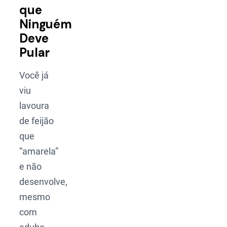
que
Ninguém
Deve
Pular
Você já
viu
lavoura
de feijão
que
“amarela”
e não
desenvolve,
mesmo
com