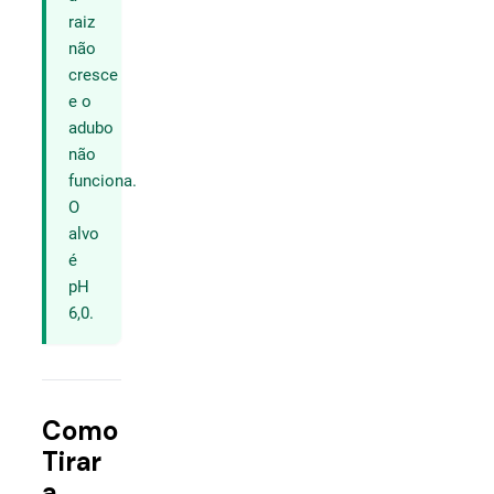
raiz
não
cresce
e o
adubo
não
funciona.
O
alvo
é
pH
6,0.
Como
Tirar
a