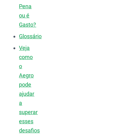
Pena
ou é
Gasto?
Glossário
Veja
como
o
Aegro
pode
ajudar
a
superar
esses
desafios