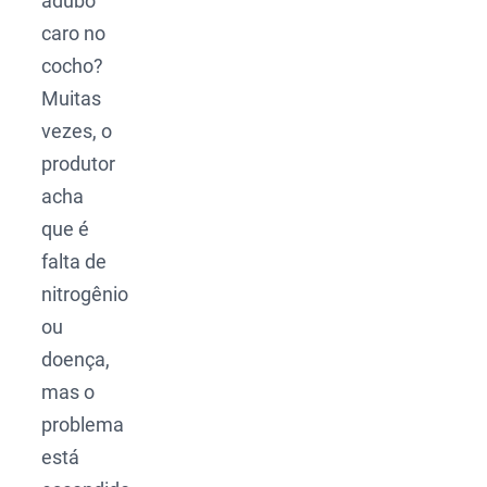
adubo
caro no
cocho?
Muitas
vezes, o
produtor
acha
que é
falta de
nitrogênio
ou
doença,
mas o
problema
está