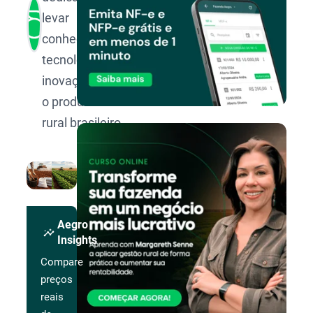
levar
conhecimento,
tecnologia e
inovação para
o produtor
rural brasileiro.
Aegro
insights
Insights
Compare
preços
reais