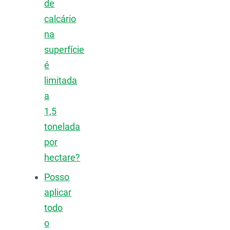
de
calcário
na
superfície
é
limitada
a
1,5
tonelada
por
hectare?
Posso
aplicar
todo
o