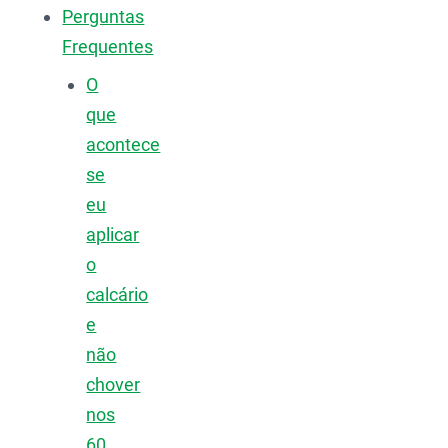
Perguntas
Frequentes
O
que
acontece
se
eu
aplicar
o
calcário
e
não
chover
nos
60