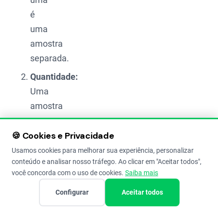
é
uma
amostra
separada.
Quantidade:
Uma
amostra
composta
🍪 Cookies e Privacidade
(aquela
que
Usamos cookies para melhorar sua experiência, personalizar
conteúdo e analisar nosso tráfego. Ao clicar em "Aceitar todos",
vai
você concorda com o uso de cookies.
Saiba mais
pro
Configurar
Aceitar todos
laboratório)
deve