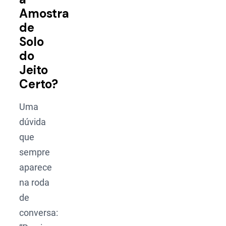
Amostra
de
Solo
do
Jeito
Certo?
Uma
dúvida
que
sempre
aparece
na roda
de
conversa: