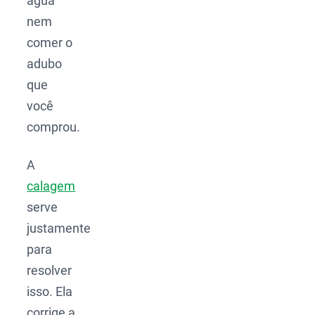
água
nem
comer o
adubo
que
você
comprou.
A
calagem
serve
justamente
para
resolver
isso. Ela
corrige a