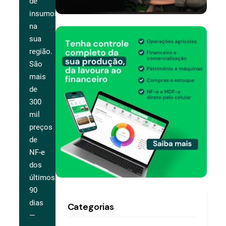
de
insumos
na
sua
região.
São
mais
de
300
mil
preços
de
NF-e
dos
últimos
90
dias
Categorias
—