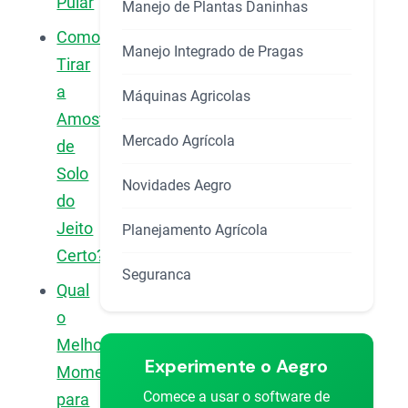
Pular
Manejo de Plantas Daninhas
Como
Manejo Integrado de Pragas
Tirar
a
Máquinas Agricolas
Amostra
Mercado Agrícola
de
Solo
Novidades Aegro
do
Jeito
Planejamento Agrícola
Certo?
Seguranca
Qual
o
Melhor
Experimente o Aegro
Momento
Comece a usar o software de
para