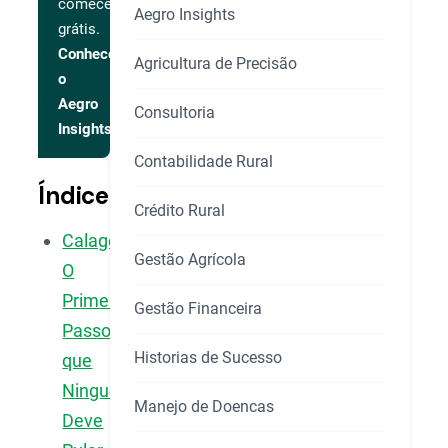
comece
Aegro Insights
grátis.
Conhecer
Agricultura de Precisão
o
Aegro
Consultoria
Insights
Contabilidade Rural
Índice
Crédito Rural
Calagem:
Gestão Agrícola
O
Primeiro
Gestão Financeira
Passo
Historias de Sucesso
que
Ninguém
Manejo de Doencas
Deve