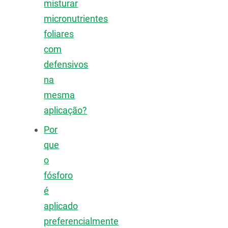
misturar
micronutrientes
foliares
com
defensivos
na
mesma
aplicação?
Por
que
o
fósforo
é
aplicado
preferencialmente