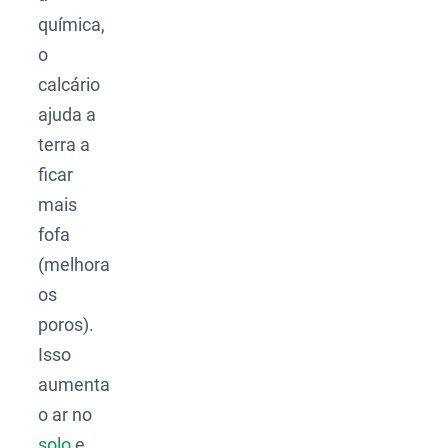
química,
o
calcário
ajuda a
terra a
ficar
mais
fofa
(melhora
os
poros).
Isso
aumenta
o ar no
solo
e