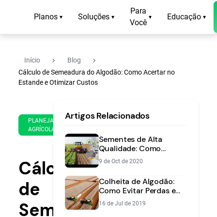
Para
Planos
Soluções
Educação
▾
▾
▾
▾
Você
navigate_next
navigate_next
Início
Blog
Cálculo de Semeadura do Algodão: Como Acertar no
Estande e Otimizar Custos
11
14
Artigos Relacionados
de
min
PLANEJAMENTO
Jan
AGRÍCOLA
de
de
Sementes de Alta
leitura
2021
Qualidade: Como
Garantir o Sucesso da
Cálculo
9 de Oct de 2020
Lavoura
Colheita de Algodão:
de
Como Evitar Perdas e
Maximizar Qualidade da
Semeadura
16 de Jul de 2019
Fibra