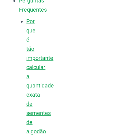
Perguntas
Frequentes
Por
que
é
tão
importante
calcular
a
quantidade
exata
de
sementes
de
algodão