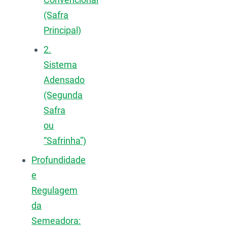
(Safra
Principal)
2.
Sistema
Adensado
(Segunda
Safra
ou
“Safrinha”)
Profundidade
e
Regulagem
da
Semeadora: