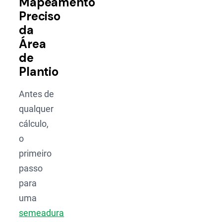
Mapeamento
Preciso
da
Área
de
Plantio
Antes de
qualquer
cálculo,
o
primeiro
passo
para
uma
semeadura