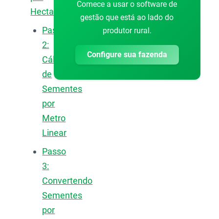
Comece a usar o software de
Hectare
gestão que está ao lado do
Passo
produtor rural.
2:
Configure sua fazenda
Cálculo
de
Sementes
por
Metro
Linear
Passo
3:
Convertendo
Sementes
por