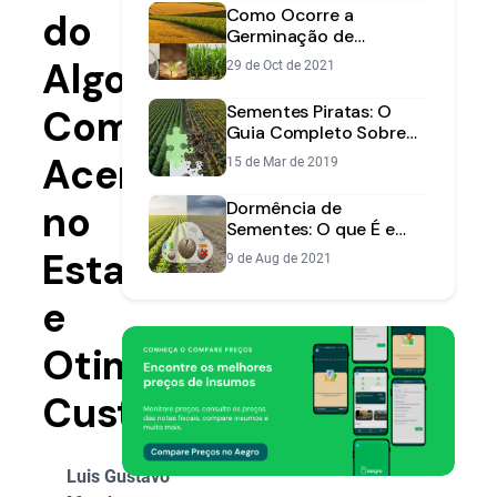
Como Ocorre a
do
Germinação de
Sementes: Guia | Aegro
Algodão:
29 de Oct de 2021
Sementes Piratas: O
Como
Guia Completo Sobre
Riscos e Como Evitar
Acertar
15 de Mar de 2019
Prejuízos
no
Dormência de
Sementes: O que É e
Como Superar na
Estande
9 de Aug de 2021
Lavoura
e
Otimizar
Custos
Luis Gustavo