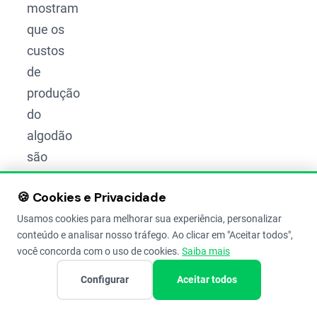
mostram
que os
custos
de
produção
do
algodão
são
elevados,
🍪 Cookies e Privacidade
variando
Usamos cookies para melhorar sua experiência, personalizar
conforme
conteúdo e analisar nosso tráfego. Ao clicar em "Aceitar todos",
a
você concorda com o uso de cookies.
Saiba mais
cotação
Configurar
Aceitar todos
do dólar
e a