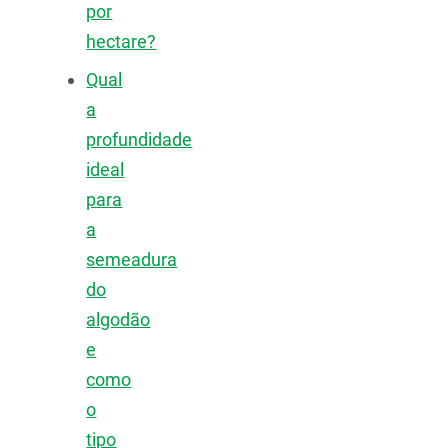
por
hectare?
Qual
a
profundidade
ideal
para
a
semeadura
do
algodão
e
como
o
tipo