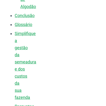
Algodão
Conclusão
Glossário
Simplifique
a
gestão
da
semeadura
e dos
custos
da
sua
fazenda