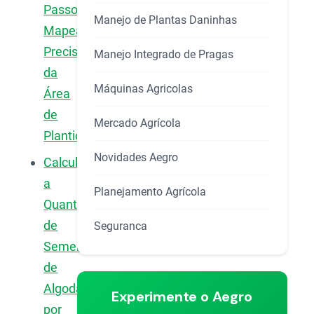
Passo:
Manejo de Plantas Daninhas
Mapeamento
Preciso
Manejo Integrado de Pragas
da
Máquinas Agricolas
Área
de
Mercado Agrícola
Plantio
Novidades Aegro
Calculando
a
Planejamento Agrícola
Quantidade
de
Seguranca
Sementes
de
Algodão
Experimente o Aegro
por