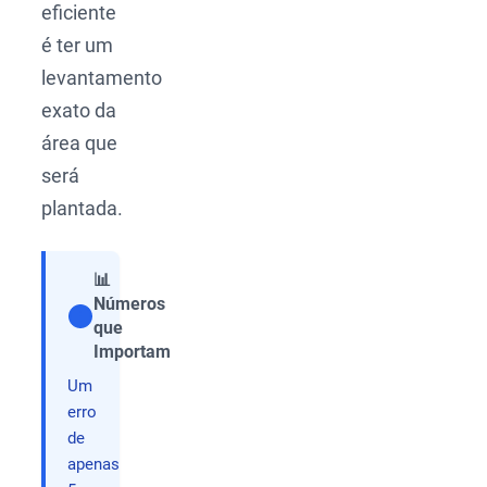
eficiente
é ter um
levantamento
exato da
área que
será
plantada.
📊
Números
que
Compartilhar
Importam
Um
erro
de
apenas