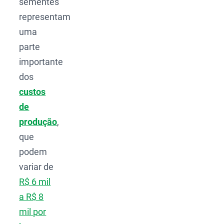
sementes
representam
uma
parte
importante
dos
custos
de
produção
,
que
podem
variar de
R$ 6 mil
a R$ 8
mil por