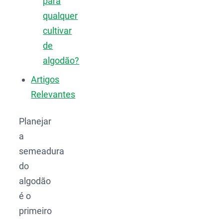
para
qualquer
cultivar
de
algodão?
Artigos
Relevantes
Planejar
a
semeadura
do
algodão
é o
primeiro