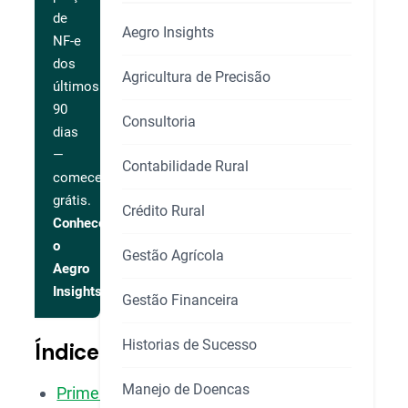
de
Aegro Insights
NF-e
dos
Agricultura de Precisão
últimos
90
Consultoria
dias
—
Contabilidade Rural
comece
grátis.
Crédito Rural
Conhecer
o
Gestão Agrícola
Aegro
Insights
Gestão Financeira
Historias de Sucesso
Índice
Manejo de Doencas
Primeiro