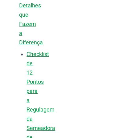
Detalhes
que
Fazem
a
Diferença
Checklist
de
12
Pontos
para
a
Regulagem
da
Semeadora
de