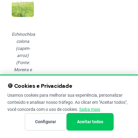
Echinochloa
colona
(capim-
arroz)
(Fonte:
Moreira e
Bragança,
2010)
🍪 Cookies e Privacidade
É uma
Usamos cookies para melhorar sua experiência, personalizar
gramínea
conteúdo e analisar nosso tráfego. Ao clicar em "Aceitar todos",
você concorda com o uso de cookies.
Saiba mais
de ciclo
anual da
Configurar
Aceitar todos
família