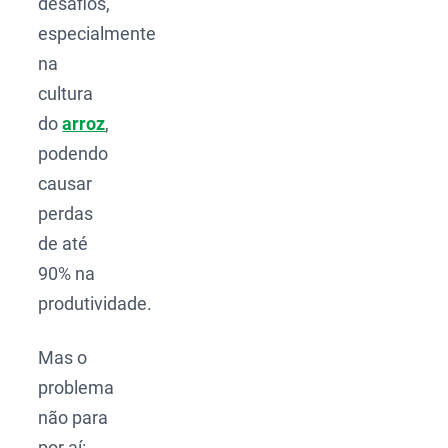
desafios,
especialmente
na
cultura
do
arroz
,
podendo
causar
perdas
de até
90% na
produtividade.
Mas o
problema
não para
por aí: