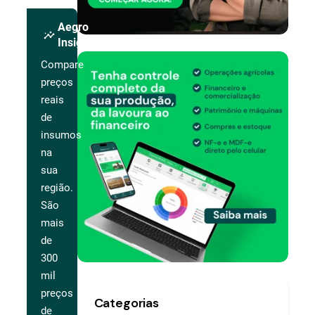
Aegro
insights
Insights
Compare
preços
reais
de
insumos
na
sua
região.
São
mais
de
300
mil
preços
Categorias
de