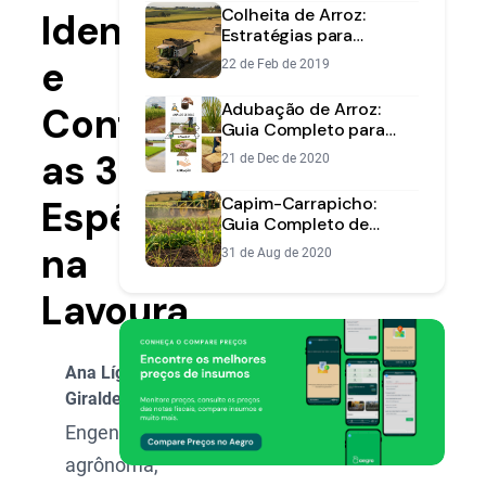
Colheita de Arroz:
Identificar
Estratégias para
Otimizar e Reduzir
e
22 de Feb de 2019
Perdas
Adubação de Arroz:
Controlar
Guia Completo para
Lavoura de Sequeiro e
as 3
21 de Dec de 2020
Irrigada
Espécies
Capim-Carrapicho:
Guia Completo de
Manejo e Controle na
na
31 de Aug de 2020
Lavoura
Lavoura
Ana Lígia
Giraldeli
Engenheira
agrônoma,