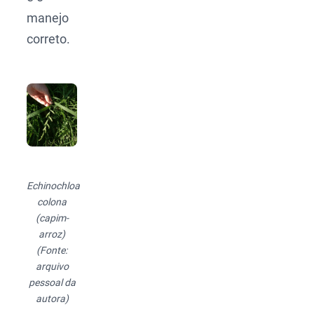
manejo
correto.
Echinochloa
colona
(capim-
arroz)
(Fonte:
arquivo
pessoal da
autora)