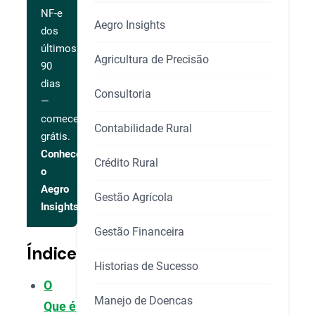
NF-e
Aegro Insights
dos
últimos
Agricultura de Precisão
90
dias
Consultoria
—
comece
Contabilidade Rural
grátis.
Conhecer
Crédito Rural
o
Aegro
Gestão Agrícola
Insights
Gestão Financeira
Índice
Historias de Sucesso
O
Manejo de Doencas
Que é