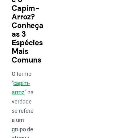
Capim-
Arroz?
Conheça
as 3
Espécies
Mais
Comuns
O termo
“
capim-
arroz
” na
verdade
se refere
a um
grupo de