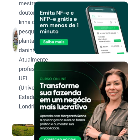
mestre e
doutora na
linha de
pesquisa de
plantas
daninhas.
Atualmente
professora da
UEL
(Universidade
Estadual de
Londrina).