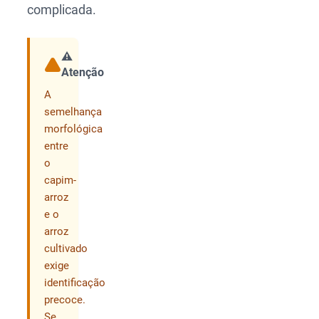
complicada.
⚠️
Atenção
Compartilhar
A
semelhança
morfológica
entre
o
capim-
arroz
e o
arroz
cultivado
exige
identificação
precoce.
Se