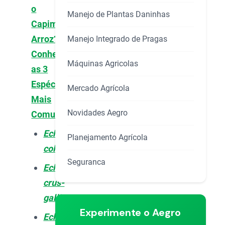
o
Manejo de Plantas Daninhas
Capim-
Arroz?
Manejo Integrado de Pragas
Conheça
Máquinas Agricolas
as 3
Espécies
Mercado Agrícola
Mais
Novidades Aegro
Comuns
Echinochloa
Planejamento Agrícola
colona
Seguranca
Echinochloa
crus-
galli
Experimente o Aegro
Echinochloa