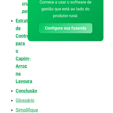
Comece a usar o software de
crus-
gestão que está ao lado do
pavonis
produtor rural.
Estratégias
de
Configure sua fazenda
Controle
para
o
Capim-
Arroz
na
Lavoura
Conclusão
Glossário
Simplifique