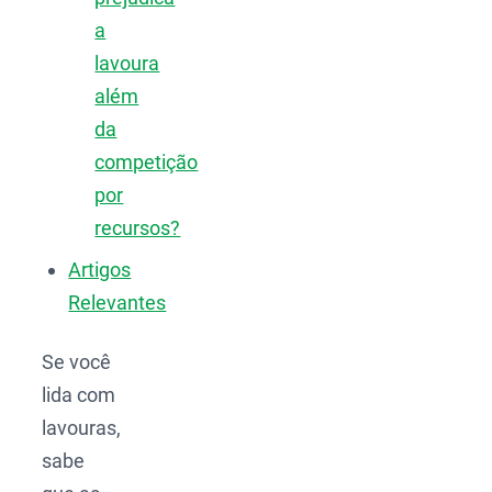
a
lavoura
além
da
competição
por
recursos?
Artigos
Relevantes
Se você
lida com
lavouras,
sabe