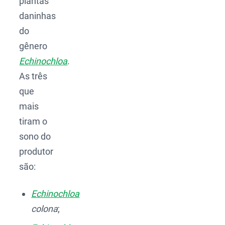
plantas
daninhas
do
gênero
Echinochloa
.
As três
que
mais
tiram o
sono do
produtor
são:
Echinochloa
colona
;