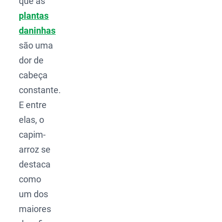
que as
plantas
daninhas
são uma
dor de
cabeça
constante.
E entre
elas, o
capim-
arroz se
destaca
como
um dos
maiores