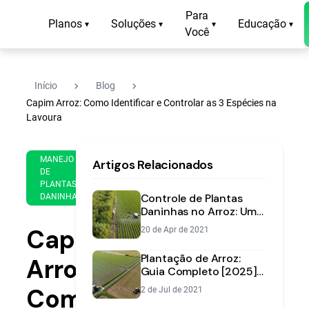
Para
Planos
Soluções
Educação
▾
▾
▾
▾
Você
navigate_next
navigate_next
Início
Blog
Capim Arroz: Como Identificar e Controlar as 3 Espécies na
Lavoura
31
13
MANEJO
Artigos Relacionados
de
min
DE
Jul
PLANTAS
de
de
Controle de Plantas
DANINHAS
leitura
2020
Daninhas no Arroz: Um
Guia Prático de
Capim-
20 de Apr de 2021
Herbicidas e Manejo
Plantação de Arroz:
Arroz:
Guia Completo [2025] |
Aegro
Como
2 de Jul de 2021