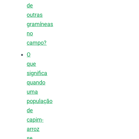
de
outras
gramíneas
no
campo?
O
que
significa
quando
uma
população
de
capim-
arroz
se