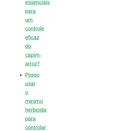
essenciais
para
um
controle
eficaz
do
capim-
arroz?
Posso
usar
o
mesmo
herbicida
para
controlar