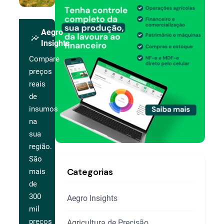
Aegro
insights
Insights
Compare
preços
reais
de
insumos
na
sua
região.
São
Categorias
mais
de
300
Aegro Insights
mil
preços
Agricultura de Precisão