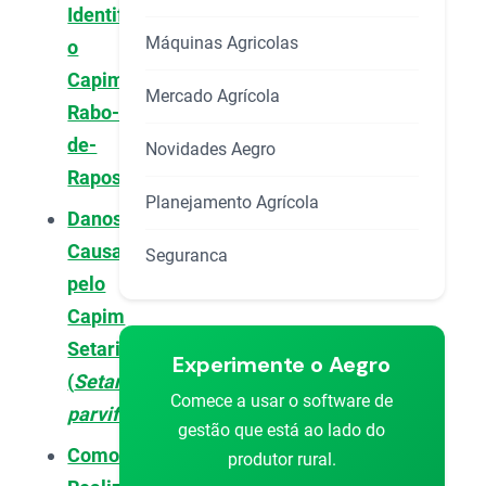
Identificar
Máquinas Agricolas
o
Capim-
Mercado Agrícola
Rabo-
de-
Novidades Aegro
Raposa
Planejamento Agrícola
Danos
Causados
Seguranca
pelo
Capim
Setaria
Experimente o Aegro
(
Setaria
Comece a usar o software de
parviflora
)
gestão que está ao lado do
Como
produtor rural.