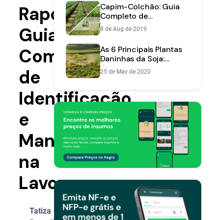
Capim-Colchão: Guia
Raposa:
Completo de
Identificação e Manejo
Guia
8 de Aug de 2019
Eficiente na Lavoura
As 6 Principais Plantas
Completo
Daninhas da Soja:
Identificação e
de
25 de May de 2020
Controle
Identificação
e
Manejo
na
Lavoura
Tatiza