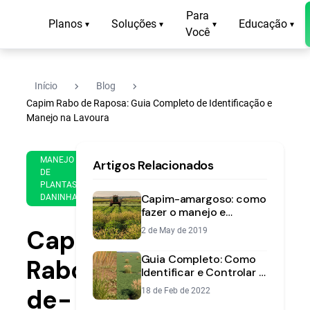
Para
Planos
Soluções
Educação
▾
▾
▾
▾
Você
navigate_next
navigate_next
Início
Blog
Capim Rabo de Raposa: Guia Completo de Identificação e
Manejo na Lavoura
26
13
MANEJO
Artigos Relacionados
de
min
DE
Oct
PLANTAS
de
de
Capim-amargoso: como
DANINHAS
leitura
2022
fazer o manejo e
controle na sua lavoura
Capim-
2 de May de 2019
Guia Completo: Como
Rabo-
Identificar e Controlar o
Capim-Rabo-de-Burro
de-
18 de Feb de 2022
na Lavoura