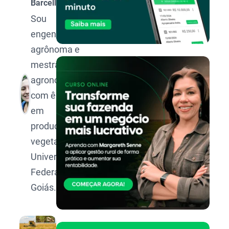
Barcellos
Sou
engenheira-
agrônoma e
mestra em
agronomia,
com ênfase
em
produção
vegetal, pela
Universidade
Federal de
Goiás.