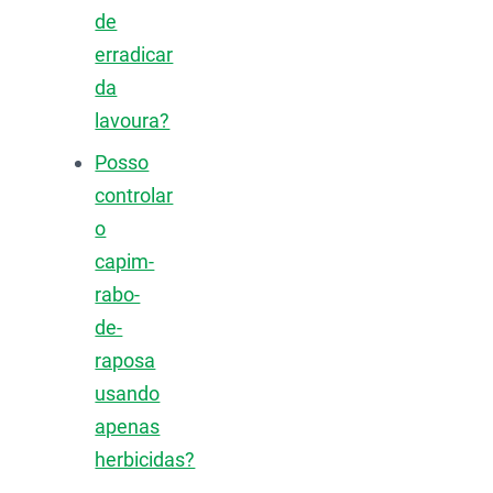
de
erradicar
da
lavoura?
Posso
controlar
o
capim-
rabo-
de-
raposa
usando
apenas
herbicidas?