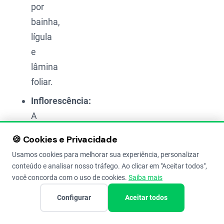
por
bainha,
lígula
e
lâmina
foliar.
Inflorescência:
A
inflorescência,
🍪 Cookies e Privacidade
que é
Usamos cookies para melhorar sua experiência, personalizar
a
conteúdo e analisar nosso tráfego. Ao clicar em "Aceitar todos",
parte
você concorda com o uso de cookies.
Saiba mais
que
Configurar
Aceitar todos
produz
as