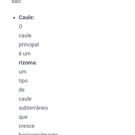
são:
Caule:
O
caule
principal
é um
rizoma
:
um
tipo
de
caule
subterrâneo
que
cresce
horizontalmente,