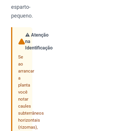
esparto-
pequeno.
⚠️ Atenção
na
Compartilhar
Identificação
Se
ao
arrancar
a
planta
você
notar
caules
subterrâneos
horizontais
(rizomas),