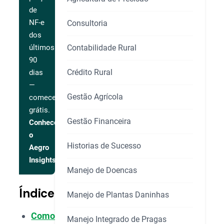
de
NF-e
Consultoria
dos
Contabilidade Rural
últimos
90
Crédito Rural
dias
—
Gestão Agrícola
comece
grátis.
Gestão Financeira
Conhecer
o
Historias de Sucesso
Aegro
Insights
Manejo de Doencas
Índice
Manejo de Plantas Daninhas
Como
Manejo Integrado de Pragas