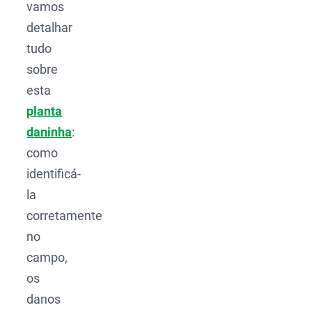
vamos
detalhar
tudo
sobre
esta
planta
daninha
:
como
identificá-
la
corretamente
no
campo,
os
danos