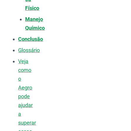
Físico
Manejo
Químico
Conclusão
Glossário
Veja
como
o
Aegro
pode
ajudar
a
superar