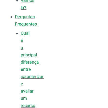
Vamos
lá?
Perguntas
Frequentes
Qual
é
a
principal
diferença
entre
caracterizar
e
avaliar
um
recurso