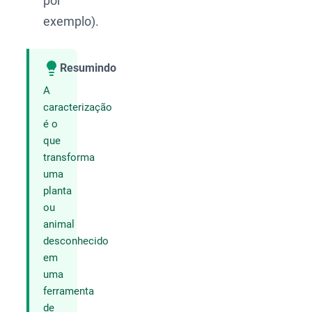
por
exemplo).
Resumindo
Compartilhar
A
caracterização
é o
que
transforma
uma
planta
ou
animal
desconhecido
em
uma
ferramenta
de