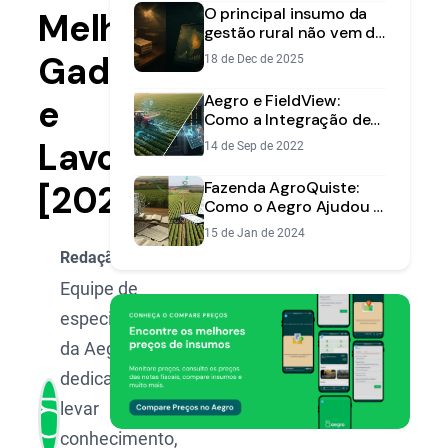
O principal insumo da
Melhorar
gestão rural não vem da
lavoura — vem dos
Gado
18 de Dec de 2025
dados
Aegro e FieldView:
e
Como a Integração de
Dados Otimiza a Gestão
Lavoura
14 de Sep de 2022
da Fazenda
[2025]
Fazenda AgroQuiste:
Como o Aegro Ajudou a
Transformar Informação
15 de Jan de 2024
em Lucro
Redação Aegro
Equipe de
especialistas
da Aegro,
dedicada a
levar
conhecimento,