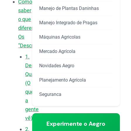
Como
Manejo de Plantas Daninhas
saber
o que
Manejo Integrado de Pragas
diferenciar:
Os
Máquinas Agricolas
“Descritores”
Mercado Agrícola
1.
Descritores
Novidades Aegro
Qualitativos
Planejamento Agrícola
(O
que
Seguranca
a
gente
vê)
Experimente o Aegro
2.