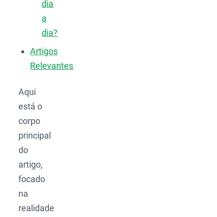
dia
a
dia?
Artigos
Relevantes
Aqui
está o
corpo
principal
do
artigo,
focado
na
realidade