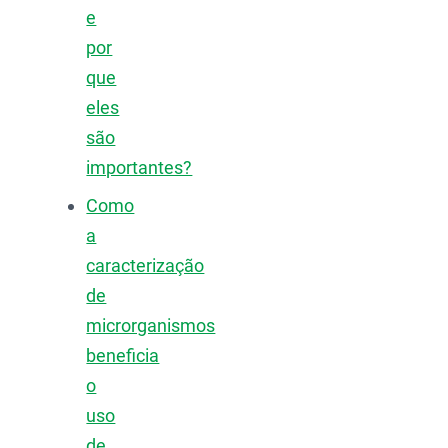
e
por
que
eles
são
importantes?
Como
a
caracterização
de
microrganismos
beneficia
o
uso
de