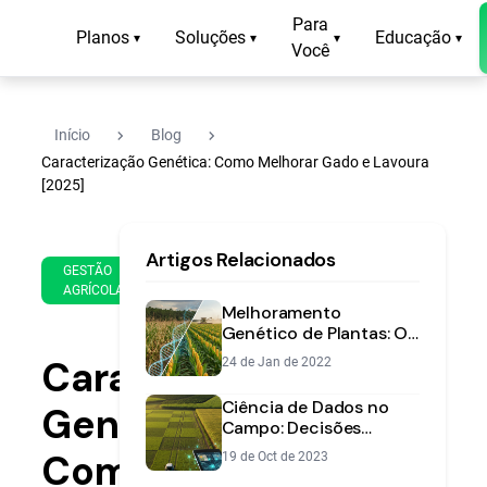
Para
Planos
Soluções
Educação
▾
▾
▾
▾
Você
navigate_next
navigate_next
Início
Blog
Caracterização Genética: Como Melhorar Gado e Lavoura
[2025]
29
12
Artigos Relacionados
de
min
GESTÃO
Jul
AGRÍCOLA
de
de
Melhoramento
leitura
2025
Genético de Plantas: O
que é e por que é
Caracterização
24 de Jan de 2022
crucial para sua lavoura
Ciência de Dados no
Genética:
Campo: Decisões
Inteligentes e Maior
Como
19 de Oct de 2023
Lucro