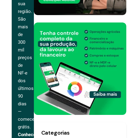
sua
região.
São
mais
de
300
mil
preços
de
NF-e
dos
últimos
90
dias
—
comece
grátis.
Categorias
Conhecer