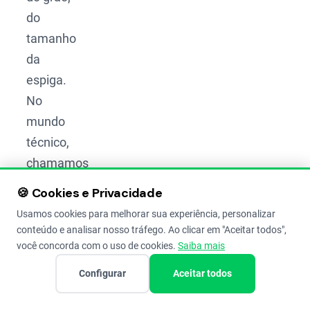
do
tamanho
da
espiga.
No
mundo
técnico,
chamamos
essas
🍪 Cookies e Privacidade
características
Usamos cookies para melhorar sua experiência, personalizar
de
conteúdo e analisar nosso tráfego. Ao clicar em "Aceitar todos",
descritores
.
você concorda com o uso de cookies.
Saiba mais
Configurar
Aceitar todos
Eles são
a régua