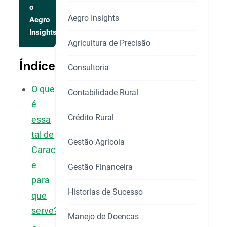
o
Aegro Insights
Aegro
Insights
Agricultura de Precisão
Índice
Consultoria
O que
Contabilidade Rural
é
Crédito Rural
essa
tal de
Gestão Agrícola
Caracterização
e
Gestão Financeira
para
Historias de Sucesso
que
serve?
Manejo de Doencas