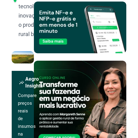
tecnologia e
inovação para
o produtor
rural brasileiro.
Aegro
insights
Insights
Compare
preços
reais
de
insumos
na