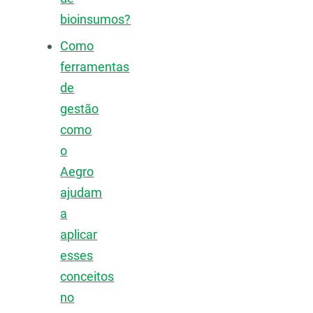
bioinsumos?
Como
ferramentas
de
gestão
como
o
Aegro
ajudam
a
aplicar
esses
conceitos
no