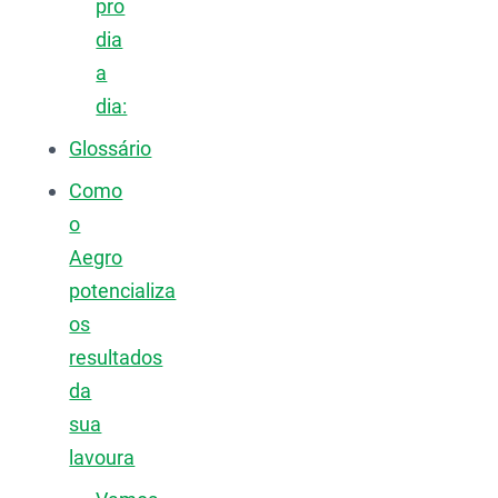
pro
dia
a
dia:
Glossário
Como
o
Aegro
potencializa
os
resultados
da
sua
lavoura