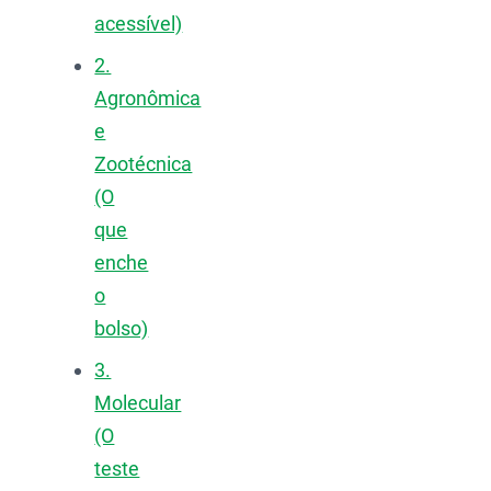
acessível)
2.
Agronômica
e
Zootécnica
(O
que
enche
o
bolso)
3.
Molecular
(O
teste