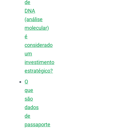
de
DNA
(análise
molecular)
é
considerado
um
investimento
estratégico?
O
que
são
dados
de
passaporte