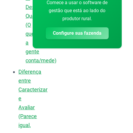
Comece a usar o software de
Descritores
gestão que está ao lado do
Quantitativos
produtor rural.
(O
Configure sua fazenda
que
a
gente
conta/mede)
Diferença
entre
Caracterizar
e
Avaliar
(Parece
igual,