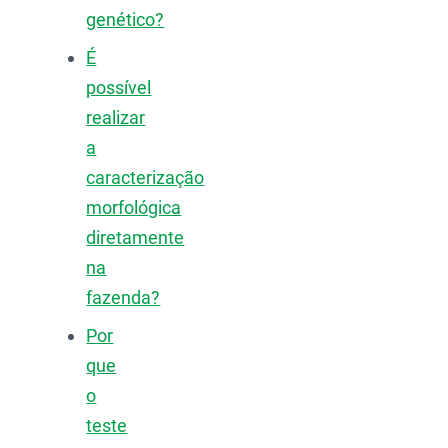
genético?
É
possível
realizar
a
caracterização
morfológica
diretamente
na
fazenda?
Por
que
o
teste