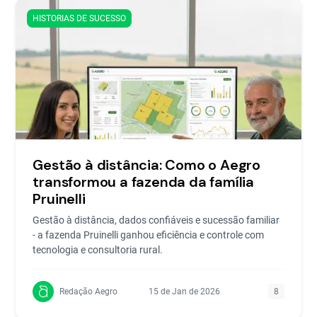
Artigos da categoria
HISTORIAS DE SUCESSO
Gestão à distância: Como o Aegro
transformou a fazenda da família
Pruinelli
Gestão à distância, dados confiáveis e sucessão familiar
- a fazenda Pruinelli ganhou eficiência e controle com
tecnologia e consultoria rural.
Redação Aegro
15 de Jan de 2026
8