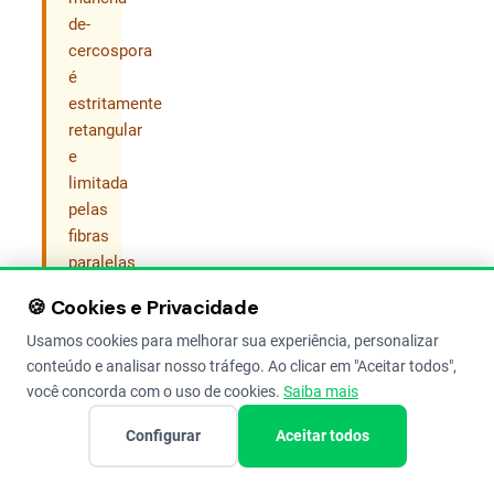
de-
cercospora
é
estritamente
retangular
e
limitada
pelas
fibras
paralelas
da
🍪 Cookies e Privacidade
folha.
Usamos cookies para melhorar sua experiência, personalizar
conteúdo e analisar nosso tráfego. Ao clicar em "Aceitar todos",
As
você concorda com o uso de cookies.
Saiba mais
principais
Configurar
Aceitar todos
características
da