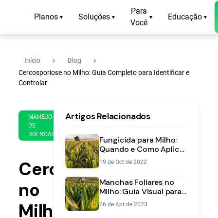
Para
Planos
Soluções
Educação
▾
▾
▾
▾
Você
navigate_next
navigate_next
Início
Blog
Cercosporiose no Milho: Guia Completo para Identificar e
Controlar
15
14
Artigos Relacionados
de
MANEJO
min
Mar
DE
de
DOENCAS
de
Fungicida para Milho:
leitura
2023
Quando e Como Aplicar
para Máxima
Cercosporiose
19 de Oct de 2022
Produtividade
Manchas Foliares no
no
Milho: Guia Visual para
Identificação e Manejo
Milho:
26 de Apr de 2023