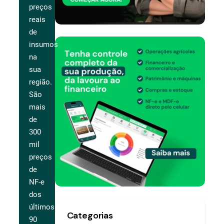
preços
reais
de
insumos
na
sua
região.
São
mais
de
300
mil
preços
de
NF-e
dos
últimos
Categorias
90