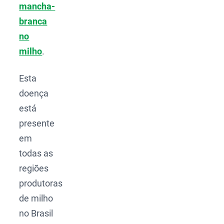
mancha-
branca
no
milho
.
Esta
doença
está
presente
em
todas as
regiões
produtoras
de milho
no Brasil