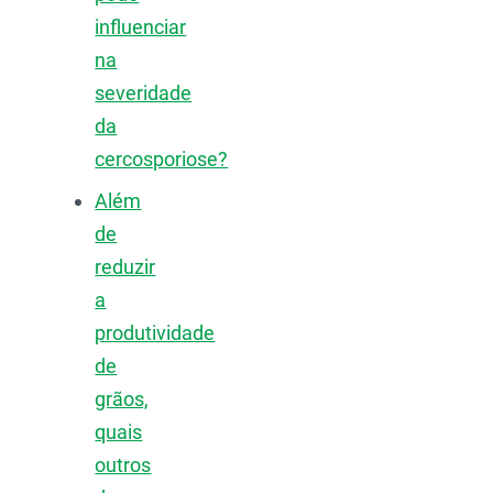
influenciar
na
severidade
da
cercosporiose?
Além
de
reduzir
a
produtividade
de
grãos,
quais
outros