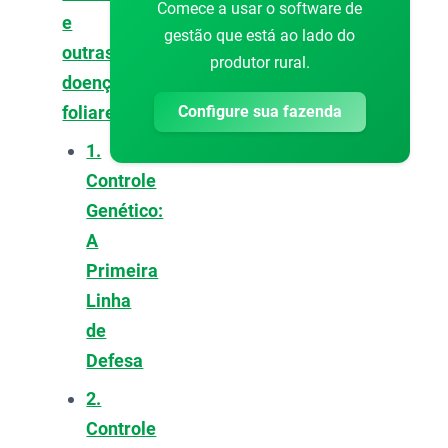
Comece a usar o software de
e
gestão que está ao lado do
outras
produtor rural.
doenças
Configure sua fazenda
foliares?
1.
Controle
Genético:
A
Primeira
Linha
de
Defesa
2.
Controle