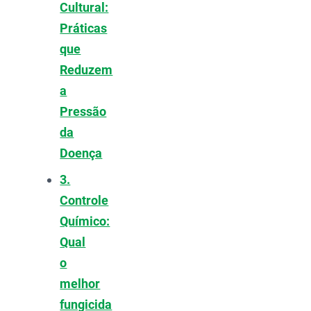
Cultural:
Práticas
que
Reduzem
a
Pressão
da
Doença
3.
Controle
Químico:
Qual
o
melhor
fungicida