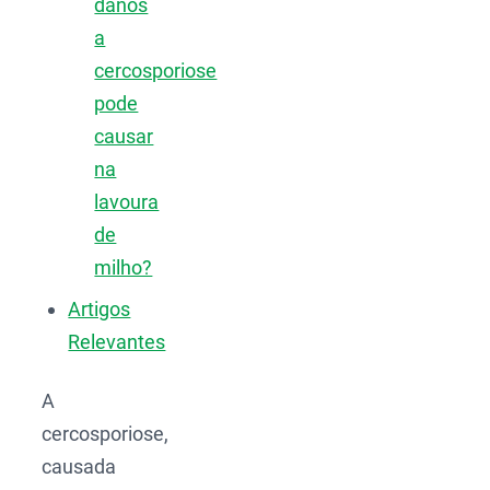
danos
a
cercosporiose
pode
causar
na
lavoura
de
milho?
Artigos
Relevantes
A
cercosporiose,
causada