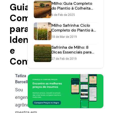
Milho: Guia Completo
Guia
do Plantio à Colheita
para Máxima
Completo
6 de Feb de 2025
Produtividade
Milho Safrinha: Ciclo
para
Completo do Plantio à
Colheita | Aegro
Identificar
18 de Mar de 2019
e
Safrinha de Milho: 8
Dicas Essenciais para
Aumentar sua
Controlar
27 de Feb de 2019
Produtividade
Tatiza
Barcellos
Sou
engenheira-
agrônoma e
mestra em