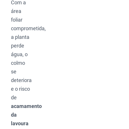
Com a
área
foliar
comprometida,
a planta
perde
água, o
colmo
se
deteriora
e o risco
de
acamamento
da
lavoura