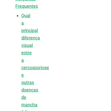
Frequentes
Qual
a
principal
diferença
visual
entre
a
cercosporiose
e
outras
doenças
de
mancha