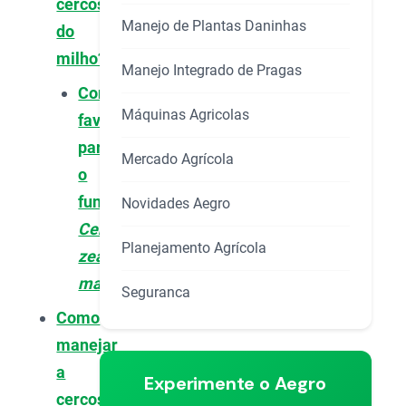
cercosporiose
Manejo de Plantas Daninhas
do
milho?
Manejo Integrado de Pragas
Condições
Máquinas Agricolas
favoráveis
para
Mercado Agrícola
o
fungo
Novidades Aegro
Cercospora
Planejamento Agrícola
zeae-
maydis
Seguranca
Como
manejar
a
Experimente o Aegro
cercosporiose