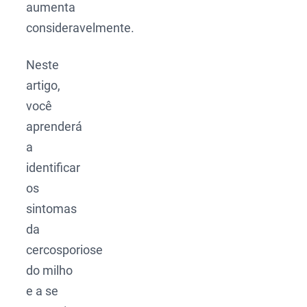
aumenta
consideravelmente.
Neste
artigo,
você
aprenderá
a
identificar
os
sintomas
da
cercosporiose
do milho
e a se