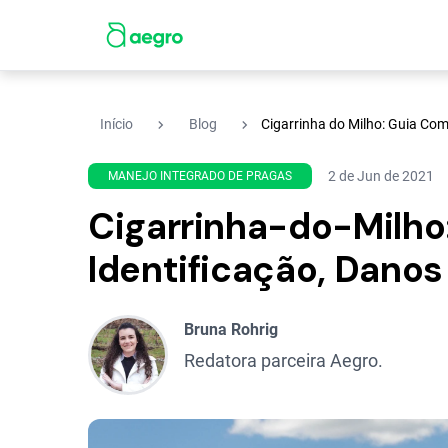
navigate_next
navigate_next
Início
Blog
Cigarrinha do Milho: Guia Com
2 de Jun de 2021
MANEJO INTEGRADO DE PRAGAS
Cigarrinha-do-Milho
Identificação, Danos
Bruna Rohrig
Redatora parceira Aegro.