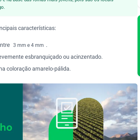
go.
ncipais características:
entre
.
3 mm e 4 mm
levemente esbranquiçado ou acinzentado.
a coloração amarelo-pálida.