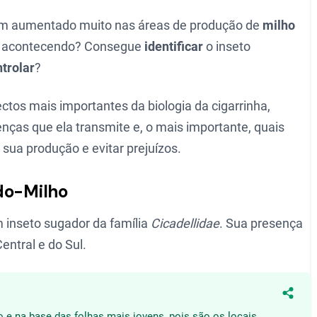
tem aumentado muito nas áreas de produção de
milho
tá acontecendo? Consegue
identificar
o inseto
trolar
?
tos mais importantes da biologia da cigarrinha,
nças que ela transmite e, o mais importante, quais
sua produção e evitar prejuízos.
do-Milho
m inseto sugador da família
Cicadellidae
. Sua presença
entral e do Sul.
Compa
cho e na base das folhas mais jovens, pois são os locais