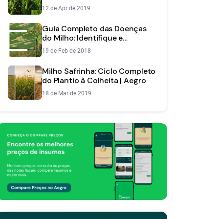
Manejo Eficiente
12 de Apr de 2019
Guia Completo das Doenças
do Milho: Identifique e
Controle as Principais
19 de Feb de 2018
Ameaças
Milho Safrinha: Ciclo Completo
do Plantio à Colheita | Aegro
18 de Mar de 2019