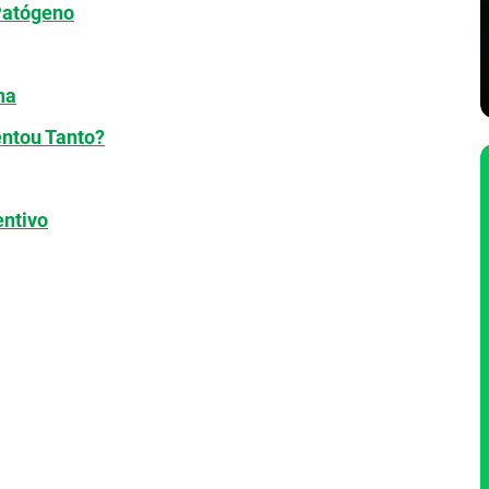
Patógeno
ha
entou Tanto?
entivo