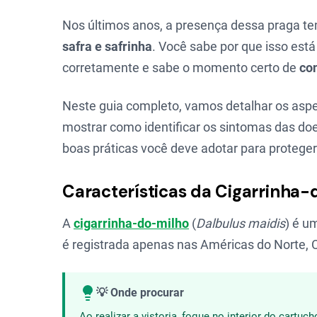
Nos últimos anos, a presença dessa praga 
safra e safrinha
. Você sabe por que isso es
corretamente e sabe o momento certo de
con
Neste guia completo, vamos detalhar os aspec
mostrar como identificar os sintomas das doe
boas práticas você deve adotar para proteger 
Características da Cigarrinha-
A
cigarrinha-do-milho
(
Dalbulus maidis
) é u
é registrada apenas nas Américas do Norte, C
💡 Onde procurar
Ao realizar a vistoria, foque no interior do cartu