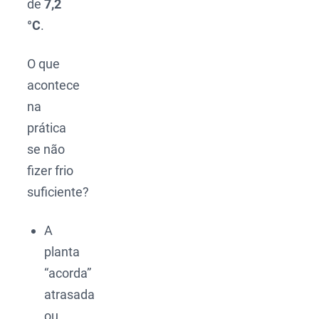
de
7,2
°C
.
O que
acontece
na
prática
se não
fizer frio
suficiente?
A
planta
“acorda”
atrasada
ou