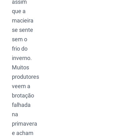
assim
que a
macieira
se sente
sem o
frio do
inverno.
Muitos
produtores
veem a
brotação
falhada
na
primavera
e acham