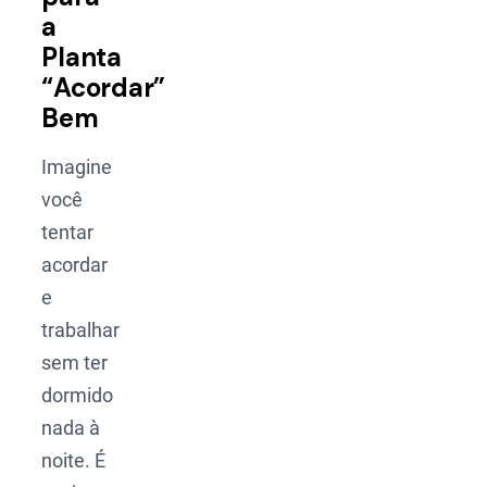
a
Planta
“Acordar”
Bem
Imagine
você
tentar
acordar
e
trabalhar
sem ter
dormido
nada à
noite. É