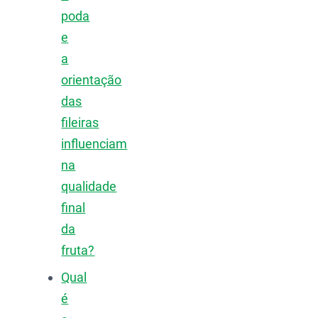
poda
e
a
orientação
das
fileiras
influenciam
na
qualidade
final
da
fruta?
Qual
é