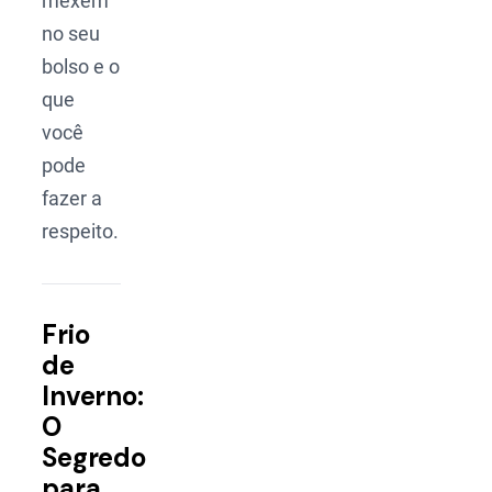
mexem
no seu
bolso e o
que
você
pode
fazer a
respeito.
Frio
de
Inverno:
O
Segredo
para