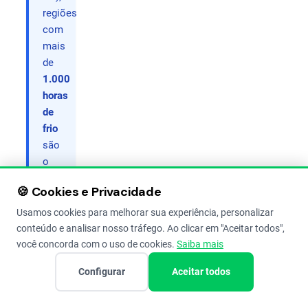
regiões
com
mais
de
1.000
horas
de
frio
são
o
filé
🍪 Cookies e Privacidade
mignon.
Locais
Usamos cookies para melhorar sua experiência, personalizar
com
conteúdo e analisar nosso tráfego. Ao clicar em "Aceitar todos",
500
você concorda com o uso de cookies.
Saiba mais
horas
Configurar
Aceitar todos
dão
conta