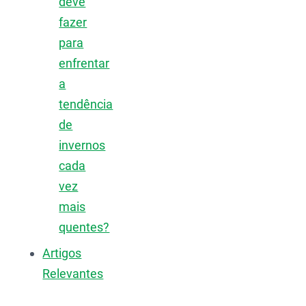
deve
fazer
para
enfrentar
a
tendência
de
invernos
cada
vez
mais
quentes?
Artigos
Relevantes