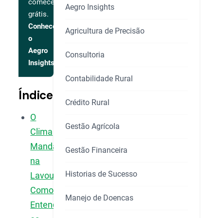
comece
Aegro Insights
grátis.
Conhecer
Agricultura de Precisão
o
Aegro
Consultoria
Insights
Contabilidade Rural
Índice
Crédito Rural
O
Gestão Agrícola
Clima
Manda
Gestão Financeira
na
Historias de Sucesso
Lavoura:
Como
Manejo de Doencas
Entender