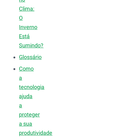
Clima:
O
Inverno
Está
Sumindo?
Glossário
Como
a
tecnologia
ajuda
a
proteger
a sua
produtividade