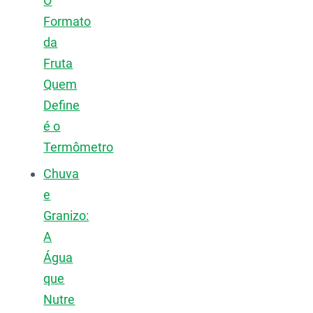
O
Formato
da
Fruta
Quem
Define
é o
Termômetro
Chuva
e
Granizo:
A
Água
que
Nutre