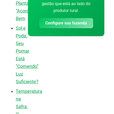
Planta
gestão que está ao lado do
produtor rural.
“Acordar”
Bem
Configure sua fazenda
Sol e
Poda:
Seu
Pomar
Está
“Comendo”
Luz
Suficiente?
Temperatura
na
Safra: