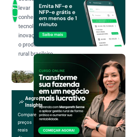
levar
conhecimento,
tecnologia e
inovação para
o produtor
rural brasileiro.
Aegro
insights
Insights
Compare
preços
reais