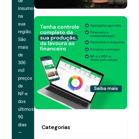
de
insumos
na
sua
região.
São
mais
de
300
mil
preços
de
NF-e
dos
últimos
90
dias
Categorias
—