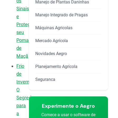
os
Manejo de Plantas Daninhas
Sinais
Manejo Integrado de Pragas
e
Proteger
Máquinas Agricolas
seu
Pomar
Mercado Agrícola
de
Novidades Aegro
Maçã
Frio
Planejamento Agrícola
de
Seguranca
Inverno:
O
Segredo
Experimente o Aegro
para
a
Comece a usar o software de