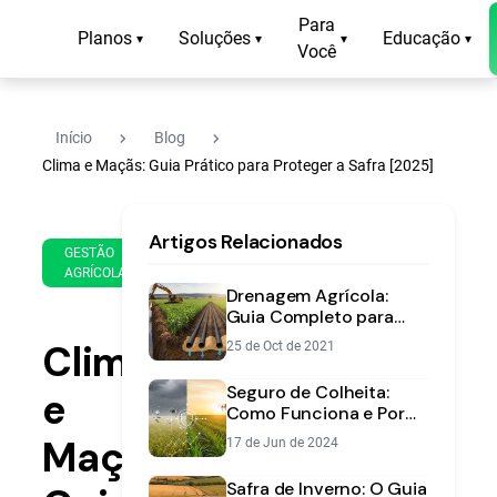
Para
Planos
Soluções
Educação
▾
▾
▾
▾
Você
navigate_next
navigate_next
Início
Blog
Clima e Maçãs: Guia Prático para Proteger a Safra [2025]
19
13
Artigos Relacionados
de
min
GESTÃO
May
AGRÍCOLA
de
de
Drenagem Agrícola:
leitura
2025
Guia Completo para
Manejar o Excesso de
Clima
25 de Oct de 2021
Água na Lavoura
Seguro de Colheita:
e
Como Funciona e Por
Que é Essencial para
Maçãs:
17 de Jun de 2024
sua Fazenda
Safra de Inverno: O Guia