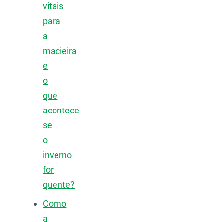
vitais
para
a
macieira
e
o
que
acontece
se
o
inverno
for
quente?
Como
a