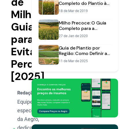
de
Completo do Plantio à
Colheita | Aegro
Milho:
18 de Mar de 2019
Milho Precoce: O Guia
Guia
Completo para a
Safrinha de Alta
para
27 de Jan de 2020
Produtividade
Evitar
Guia de Plantio por
Região: Como Definir a
Melhor Época para
Perdas
11 de Mar de 2025
Semear no Brasil
[2025]
Redação Aegro
Equipe de
especialistas
da Aegro,
dedicada a