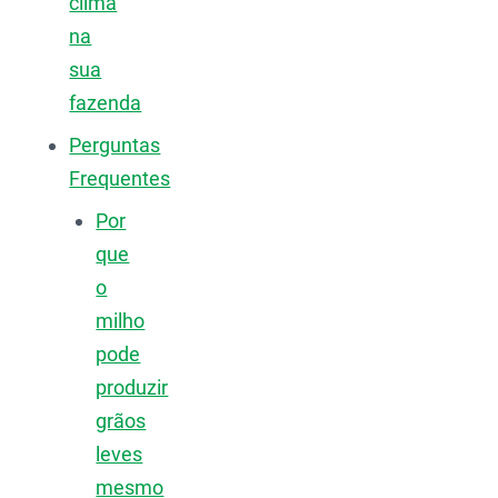
clima
na
sua
fazenda
Perguntas
Frequentes
Por
que
o
milho
pode
produzir
grãos
leves
mesmo