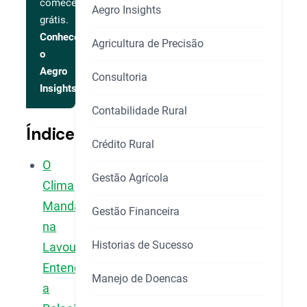
comece
Aegro Insights
grátis.
Conhecer
Agricultura de Precisão
o
Aegro
Consultoria
Insights
Contabilidade Rural
Índice
Crédito Rural
O
Gestão Agrícola
Clima
Manda
Gestão Financeira
na
Historias de Sucesso
Lavoura:
Entenda
Manejo de Doencas
a