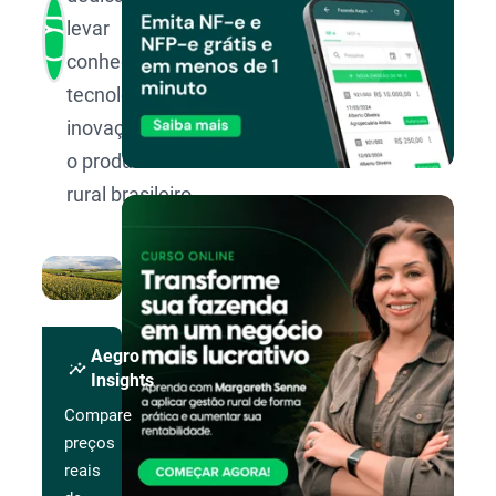
levar
conhecimento,
tecnologia e
inovação para
o produtor
rural brasileiro.
Aegro
insights
Insights
Compare
preços
reais