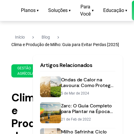
Para
Planos
Soluções
Educação
▾
▾
▾
▾
Você
navigate_next
navigate_next
Início
Blog
Clima e Produção de Milho: Guia para Evitar Perdas [2025]
24
12
Artigos Relacionados
de
min
GESTÃO
Jun
AGRÍCOLA
de
de
Ondas de Calor na
leitura
2025
Lavoura: Como Proteger
Soja e Milho do Estresse
Clima
5 de Mar de 2024
Climático
Zarc: O Guia Completo
e
para Plantar na Época
Certa e com Menos
Produção
21 de Feb de 2022
Risco
Milho Safrinha: Ciclo