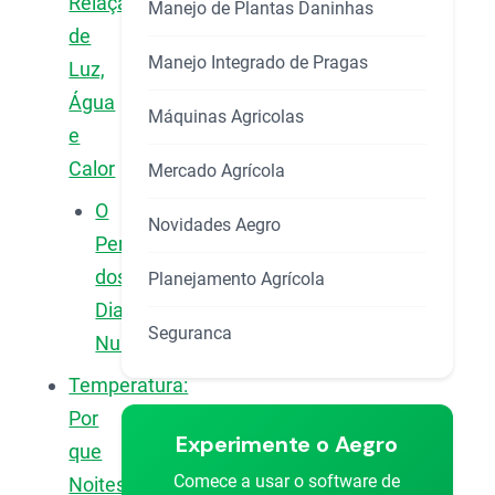
Relação
Manejo de Plantas Daninhas
de
Manejo Integrado de Pragas
Luz,
Água
Máquinas Agricolas
e
Calor
Mercado Agrícola
O
Novidades Aegro
Perigo
dos
Planejamento Agrícola
Dias
Seguranca
Nublados
Temperatura:
Por
Experimente o Aegro
que
Comece a usar o software de
Noites