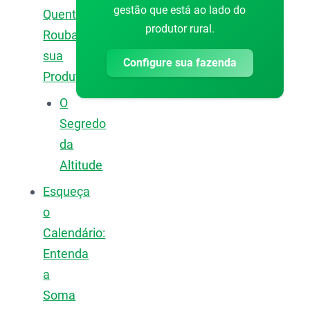
gestão que está ao lado do
Quentes
produtor rural.
Roubam
sua
Configure sua fazenda
Produtividade?
O
Segredo
da
Altitude
Esqueça
o
Calendário:
Entenda
a
Soma