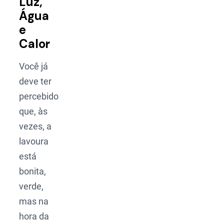
Luz,
Água
e
Calor
Você já
deve ter
percebido
que, às
vezes, a
lavoura
está
bonita,
verde,
mas na
hora da