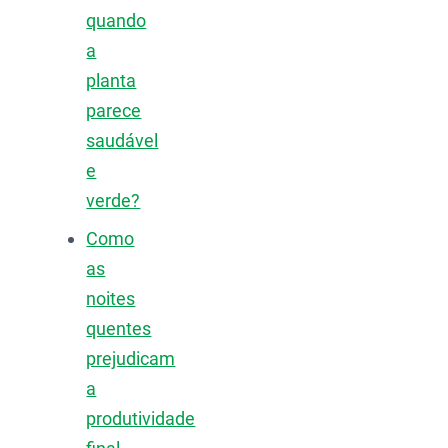
quando
a
planta
parece
saudável
e
verde?
Como
as
noites
quentes
prejudicam
a
produtividade