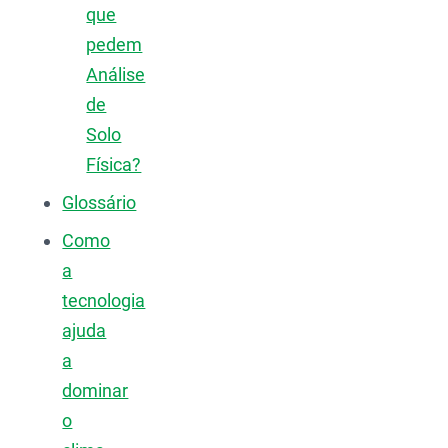
que
pedem
Análise
de
Solo
Física?
Glossário
Como
a
tecnologia
ajuda
a
dominar
o