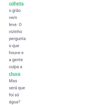
colheita
o grão
vem
leve. O
vizinho
pergunta
o que
houve e
a gente
culpa a
chuva
.
Mas
será que
foi só
água?