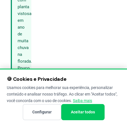
com
planta
vistosa
em
ano
de
muita
chuva
na
florada.
Pouco
sol
🍪 Cookies e Privacidade
nessa
Usamos cookies para melhorar sua experiência, personalizar
hora
conteúdo e analisar nosso tráfego. Ao clicar em "Aceitar todos",
significa
você concorda com o uso de cookies.
Saiba mais
grão
leve
Configurar
Aceitar todos
no
caminhão.