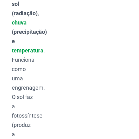
sol
(radiação),
chuva
(precipitação)
e
temperatura
.
Funciona
como
uma
engrenagem.
O sol faz
a
fotossíntese
(produz
a