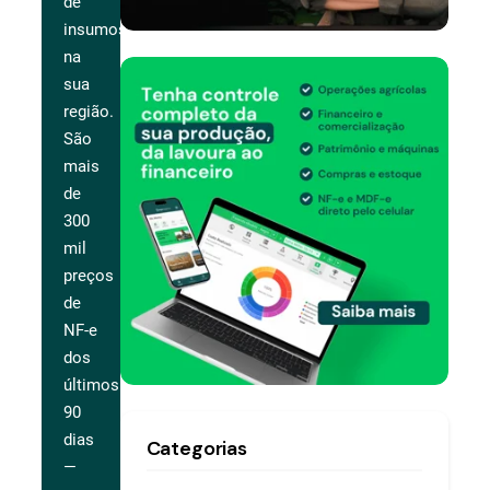
de
insumos
na
sua
região.
São
mais
de
300
mil
preços
de
NF-e
dos
últimos
90
dias
Categorias
—