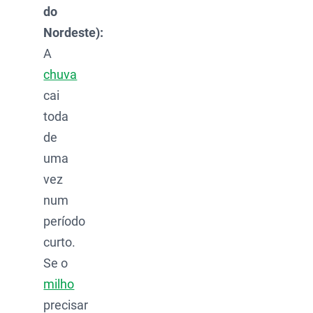
do
Nordeste):
A
chuva
cai
toda
de
uma
vez
num
período
curto.
Se o
milho
precisar