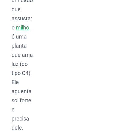
um dado
que
assusta:
o
milho
é uma
planta
que ama
luz (do
tipo C4).
Ele
aguenta
sol forte
e
precisa
dele.