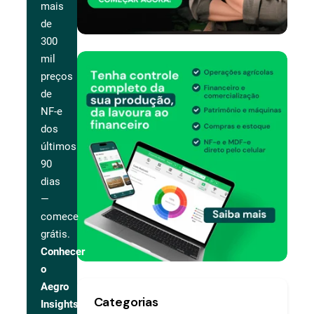
mais
de
300
mil
preços
de
NF-e
dos
últimos
90
dias
—
comece
grátis.
Conhecer
o
Aegro
Categorias
Insights