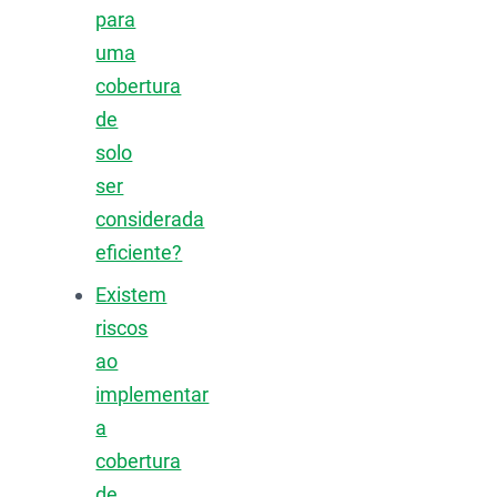
para
uma
cobertura
de
solo
ser
considerada
eficiente?
Existem
riscos
ao
implementar
a
cobertura
de