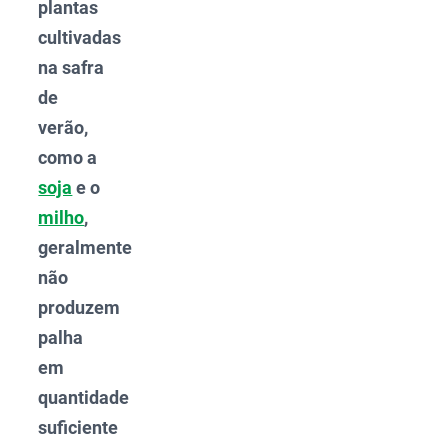
plantas
cultivadas
na safra
de
verão,
como a
soja
e o
milho
,
geralmente
não
produzem
palha
em
quantidade
suficiente