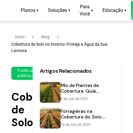
Para
Planos
Soluções
Educação
▾
▾
▾
▾
Você
navigate_next
navigate_next
Início
Blog
Cobertura de Solo no Inverno: Proteja a Água da Sua
Lavoura
5 de
16
Artigos Relacionados
Aug
min
PLANEJAMENTO
AGRÍCOLA
de
de
2020
leitura
Mix de Plantas de
Cobertura: Guia
Cobertura
Completo para
8 de Jun de 2021
Melhorar o Solo na
de
Entressafra
Forrageiras na
Cobertura do Solo:
Solo
Proteção e
16 de Jun de 2020
Produtividade