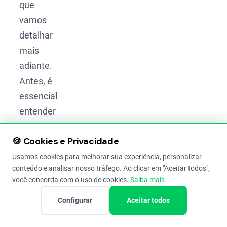
que
vamos
detalhar
mais
adiante.
Antes, é
essencial
entender
melhor
🍪 Cookies e Privacidade
como o
solo
e a
Usamos cookies para melhorar sua experiência, personalizar
conteúdo e analisar nosso tráfego. Ao clicar em "Aceitar todos",
água
você concorda com o uso de cookies.
Saiba mais
interagem
Configurar
Aceitar todos
para
garantir