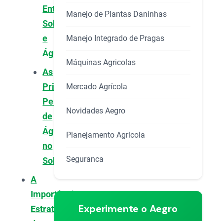
Entre
Manejo de Plantas Daninhas
Solo
e
Manejo Integrado de Pragas
Água
Máquinas Agricolas
As
Principais
Mercado Agrícola
Perdas
Novidades Aegro
de
Água
Planejamento Agrícola
no
Seguranca
Solo
A
Importância
Experimente o Aegro
Estratégica