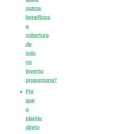
outros
benefícios
a
cobertura
de
solo
no
inverno
proporciona?
Por
que
o
plantio
direto