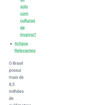
solo
com
culturas
de
inverno?
Artigos
Relevantes
O Brasil
possui
mais de
8,5
milhões
de