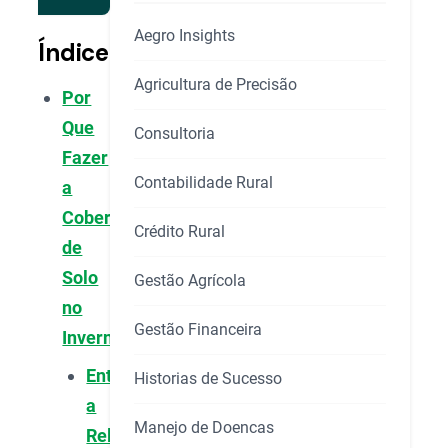
Aegro Insights
Índice
Agricultura de Precisão
Por
Que
Consultoria
Fazer
Contabilidade Rural
a
Cobertura
Crédito Rural
de
Solo
Gestão Agrícola
no
Gestão Financeira
Inverno?
Entendendo
Historias de Sucesso
a
Manejo de Doencas
Relação