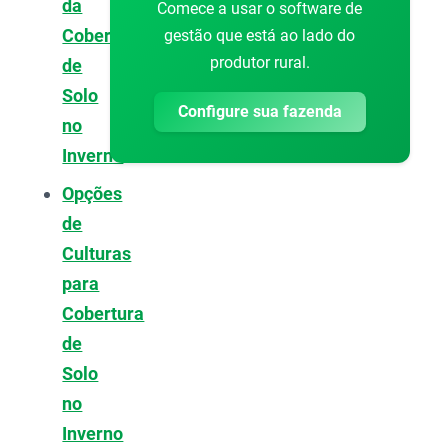
da
Comece a usar o software de
Cobertura
gestão que está ao lado do
produtor rural.
de
Solo
Configure sua fazenda
no
Inverno
Opções
de
Culturas
para
Cobertura
de
Solo
no
Inverno