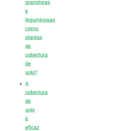
gramíneas
e
leguminosas
como
plantas
de
cobertura
de
solo?
A
cobertura
de
solo
é
eficaz