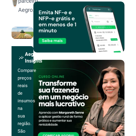
parceiro
Aegro.
Aegro
insights
Insights
Compare
preços
reais
de
insumos
na
sua
região.
São