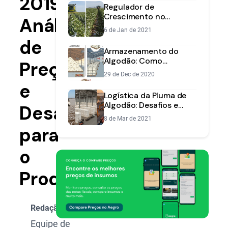
2019:
Regulador de
Crescimento no
Análise
Algodão: Guia
6 de Jan de 2021
Completo para Máxima
de
Produtividade
Armazenamento do
Algodão: Como
Preços
Preservar Qualidade da
29 de Dec de 2020
Fibra e Semente
e
Logística da Pluma de
Algodão: Desafios e
Desafios
Soluções do Campo ao
8 de Mar de 2021
Porto
para
o
Produtor
Redação Aegro
Equipe de