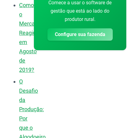
Comece a usar o software de
Como
gestão que está ao lado do
o
produtor rural.
Mercado
Reagiu
Configure sua fazenda
em
Agosto
de
2019?
O
Desafio
da
Produção:
Por
que o
Algodoeiro