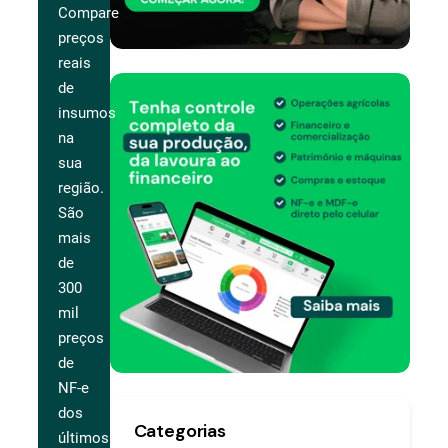
Compare
preços
reais
de
insumos
na
sua
região.
São
mais
de
300
mil
preços
de
NF-e
dos
Categorias
últimos