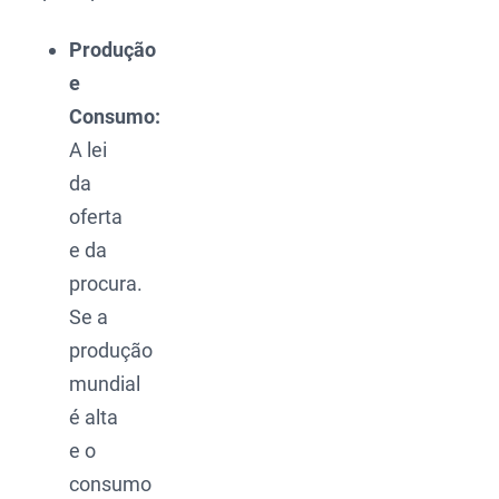
Produção
e
Consumo:
A lei
da
oferta
e da
procura.
Se a
produção
mundial
é alta
e o
consumo