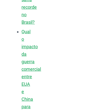
recorde
no
Brasil?
Qual
o
impacto
da
guerra
comercial
entre
EUA
e
China
para