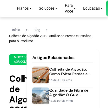
Para
Planos
Soluções
Educação
▾
▾
▾
▾
Você
navigate_next
navigate_next
Início
Blog
Colheita de Algodão 2019: Análise de Preços e Desafios
para o Produtor
5 de
15
Artigos Relacionados
Sep
min
MERCADO
AGRÍCOLA
de
de
2019
leitura
Colheita de Algodão:
Como Evitar Perdas e
Colheita
Maximizar Qualidade da
16 de Jul de 2019
Fibra
de
Qualidade da Fibra de
Algodão: O Guia
Algodão
Completo para Valorizar
14 de Oct de 2020
sua Produção