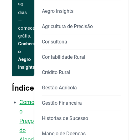
90
Aegro Insights
dias
—
Agricultura de Precisão
comece
grátis.
Consultoria
Conhecer
o
Contabilidade Rural
Aegro
Insights
Crédito Rural
Índice
Gestão Agrícola
Como
Gestão Financeira
o
Historias de Sucesso
Preço
do
Manejo de Doencas
Algodão