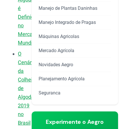
é
Manejo de Plantas Daninhas
Definido
Manejo Integrado de Pragas
no
Mercado
Máquinas Agricolas
Mundial?
Mercado Agrícola
O
Cenário
Novidades Aegro
da
Planejamento Agrícola
Colheita
de
Seguranca
Algodão
2019
no
Experimente o Aegro
Brasil