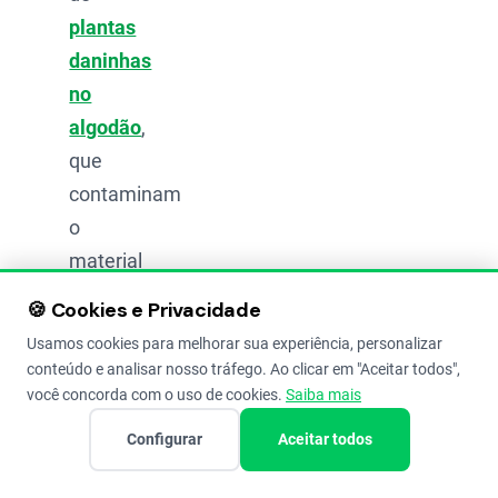
plantas
daninhas
no
algodão
,
que
contaminam
o
material
colhido;
🍪 Cookies e Privacidade
Variação
Usamos cookies para melhorar sua experiência, personalizar
no
conteúdo e analisar nosso tráfego. Ao clicar em "Aceitar todos",
você concorda com o uso de cookies.
Saiba mais
comprimento
e na
Configurar
Aceitar todos
elasticidade