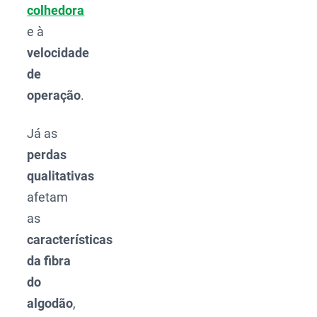
colhedora
e à
velocidade
de
operação
.
Já as
perdas
qualitativas
afetam
as
características
da fibra
do
algodão
,