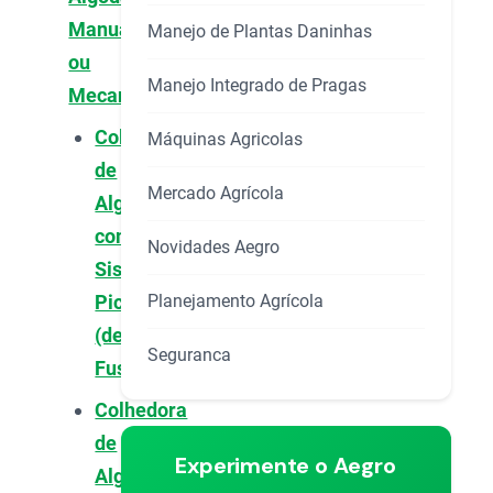
Manual
Manejo de Plantas Daninhas
ou
Manejo Integrado de Pragas
Mecanizada?
Colhedora
Máquinas Agricolas
de
Mercado Agrícola
Algodão
com
Novidades Aegro
Sistema
Planejamento Agrícola
Picker
(de
Seguranca
Fusos)
Colhedora
de
Experimente o Aegro
Algodão