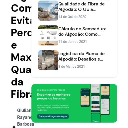
Produtividade
Qualidade da Fibra de
Como
Algodão: O Guia
Completo para Valorizar
Evitar
14 de Oct de 2020
sua Produção
Cálculo de Semeadura
Perdas
do Algodão: Como
Acertar no Estande e
e
11 de Jan de 2021
Otimizar Custos
Maximizar
Logística da Pluma de
Algodão: Desafios e
Soluções do Campo ao
Qualidade
8 de Mar de 2021
Porto
da
Fibra
Giuliana
Rayane
Barbosa