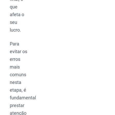
que
afeta o
seu
lucro.
Para
evitar os
erros
mais
comuns
nesta
etapa, é
fundamental
prestar
atenção