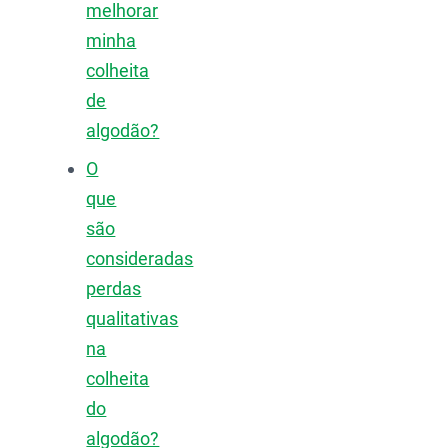
melhorar
minha
colheita
de
algodão?
O
que
são
consideradas
perdas
qualitativas
na
colheita
do
algodão?