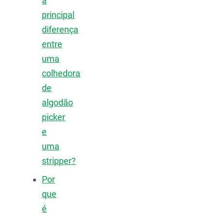
a
principal
diferença
entre
uma
colhedora
de
algodão
picker
e
uma
stripper?
Por
que
é