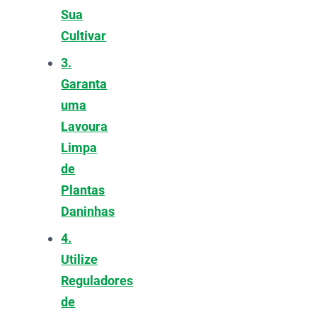
Sua
Cultivar
3.
Garanta
uma
Lavoura
Limpa
de
Plantas
Daninhas
4.
Utilize
Reguladores
de