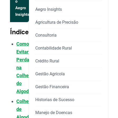
o
Aegro
Aegro Insights
Insights
Agricultura de Precisão
Índice
Consultoria
Como
Contabilidade Rural
Evitar
Perdas
Crédito Rural
na
Gestão Agrícola
Colheita
do
Gestão Financeira
Algodão
Historias de Sucesso
Colheita
de
Manejo de Doencas
Algodão: