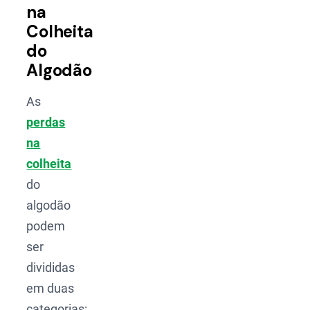
na
Colheita
do
Algodão
As
perdas
na
colheita
do
algodão
podem
ser
divididas
em duas
categorias: