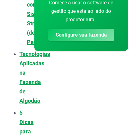
Comece a usar o software de
com
gestão que está ao lado do
Sistema
produtor rural.
Stripper
(de
Configure sua fazenda
Pente)
Tecnologias
Aplicadas
na
Fazenda
de
Algodão
5
Dicas
para