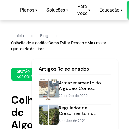
Para
Planos
Soluções
Educação
▾
▾
▾
▾
Você
navigate_next
navigate_next
Início
Blog
Colheita de Algodão: Como Evitar Perdas e Maximizar
Qualidade da Fibra
16
15
Artigos Relacionados
de
min
GESTÃO
Jul
AGRÍCOLA
de
de
Armazenamento do
leitura
2019
Algodão: Como
Preservar Qualidade da
Colheita
29 de Dec de 2020
Fibra e Semente
Regulador de
de
Crescimento no
Algodão: Guia
Algodão:
6 de Jan de 2021
Completo para Máxima