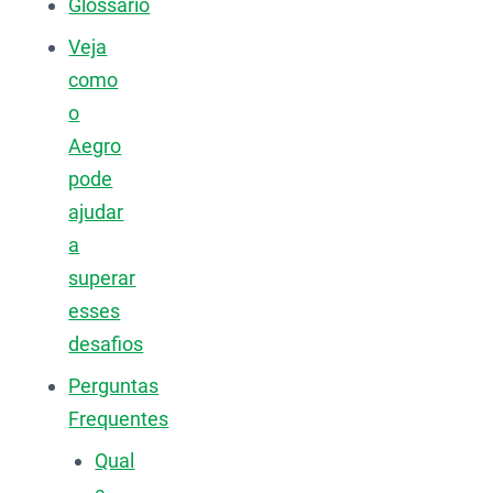
Glossário
Veja
como
o
Aegro
pode
ajudar
a
superar
esses
desafios
Perguntas
Frequentes
Qual