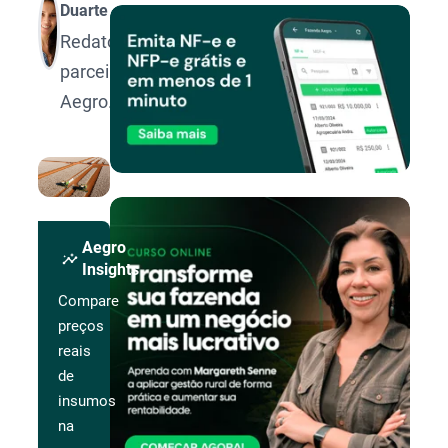
Duarte
Redatora
parceira
Aegro.
Aegro
insights
Insights
Compare
preços
reais
de
insumos
na