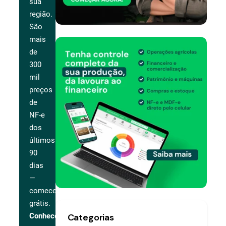
sua
região.
São
mais
de
300
mil
preços
de
NF-e
dos
últimos
90
dias
—
comece
grátis.
Categorias
Conhecer